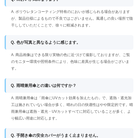
A. ポリウレタンコーティング特有のにおいが感じられる場合があります
が、製品仕様によるもので不良ではございません。風通しの良い場所で陰
干ししていただくことで、徐々に軽減されます。
Q. 色が写真と異なるように感じます。
A. 商品画像はできる限り実物の色に近づけて撮影しておりますが、ご覧
のモニター環境や照明条件により、色味に差異が生じる場合がございま
す。
Q. 雨晴兼用傘との違いは何ですか？
A. 雨晴兼用傘は「雨傘にUVカット効果を加えたもの」で、遮熱・遮光加
工は施されていない場合が多く、晴れの日の快適性はやや限定的です。晴
雨兼用傘は遮熱・遮光・UVカットすべてに対応していることが多く、よ
り幅広い用途に対応します。
Q. 手開き傘の安全カバーがうまく止まりません。