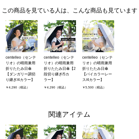
この商品を見ている人は、こんな商品も見ています
centelleo（センテ
centelleo（センテ
centelleo（センテ
リオ）の晴雨兼用
リオ）の晴雨兼用
リオ）の晴雨兼用
折りたたみ日傘
折りたたみ日傘【2
折りたたみ日傘
【ダンガリー調切
段切り継ぎ/5カ
【バイカラーレー
り継ぎ/4カラー】
ラー】
ス/4カラー】
￥4,290（税込）
￥4,290（税込）
￥5,500（税込）
関連アイテム