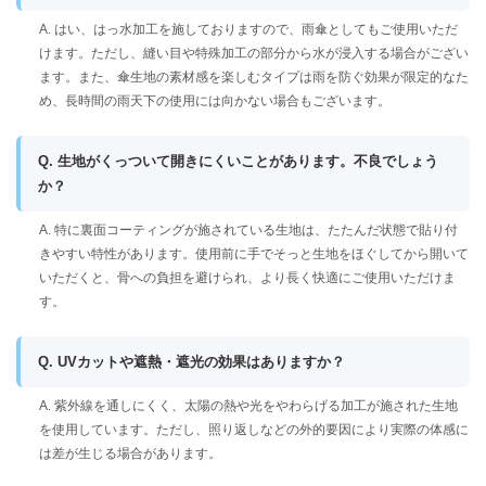
A. はい、はっ水加工を施しておりますので、雨傘としてもご使用いただ
けます。ただし、縫い目や特殊加工の部分から水が浸入する場合がござい
ます。また、傘生地の素材感を楽しむタイプは雨を防ぐ効果が限定的なた
め、長時間の雨天下の使用には向かない場合もございます。
Q. 生地がくっついて開きにくいことがあります。不良でしょう
か？
A. 特に裏面コーティングが施されている生地は、たたんだ状態で貼り付
きやすい特性があります。使用前に手でそっと生地をほぐしてから開いて
いただくと、骨への負担を避けられ、より長く快適にご使用いただけま
す。
Q. UVカットや遮熱・遮光の効果はありますか？
A. 紫外線を通しにくく、太陽の熱や光をやわらげる加工が施された生地
を使用しています。ただし、照り返しなどの外的要因により実際の体感に
は差が生じる場合があります。