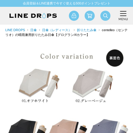
会員登録＆LINE連携で今すぐ使える500ポイントプレゼント
LINE DROPS
日傘
日傘（レディース）
折りたたみ傘
centelleo（センテ
リオ）の晴雨兼用折りたたみ日傘【グログラン/4カラー】