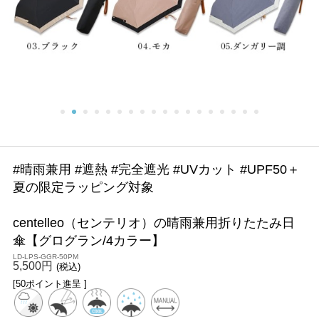
#晴雨兼用 #遮熱 #完全遮光 #UVカット #UPF50＋
夏の限定ラッピング対象
centelleo（センテリオ）の晴雨兼用折りたたみ日
傘【グログラン/4カラー】
LD-LPS-GGR-50PM
5,500円
(税込)
[50ポイント進呈 ]