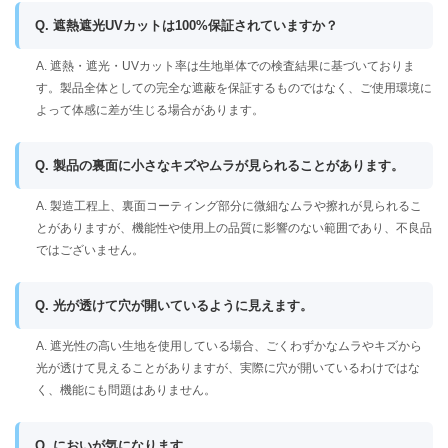
Q. 遮熱遮光UVカットは100%保証されていますか？
A. 遮熱・遮光・UVカット率は生地単体での検査結果に基づいておりま
す。製品全体としての完全な遮蔽を保証するものではなく、ご使用環境に
よって体感に差が生じる場合があります。
Q. 製品の裏面に小さなキズやムラが見られることがあります。
A. 製造工程上、裏面コーティング部分に微細なムラや擦れが見られるこ
とがありますが、機能性や使用上の品質に影響のない範囲であり、不良品
ではございません。
Q. 光が透けて穴が開いているように見えます。
A. 遮光性の高い生地を使用している場合、ごくわずかなムラやキズから
光が透けて見えることがありますが、実際に穴が開いているわけではな
く、機能にも問題はありません。
Q. においが気になります。