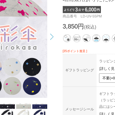
商品番号 LD-UV-55PM
3,850円
(税込)
[35ポイント進呈 ]
ラッピン
[
詳しく見
ギフトラッピング
ギフトラ
（ラッピ
品にはシ
メッセージシール
[
詳しく見