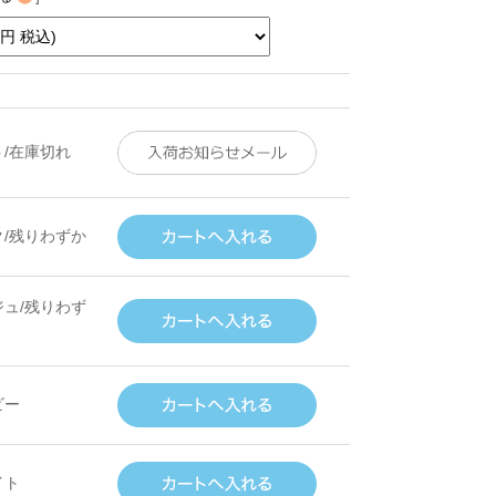
ト/在庫切れ
ク/残りわずか
ジュ/残りわず
ビー
イト