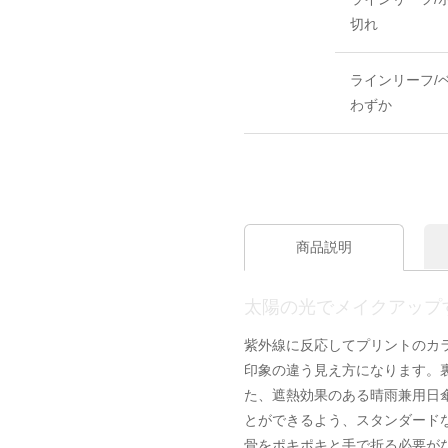
切れ
ラインリーフ/
わずか
商品説明
太陽の光でメイクアップ
紫外線に反応してプリントのカ
印象の違う見え方になります。
た、遮熱効果のある晴雨兼用日
とができるよう、スタンダード
骨をポキポキと手で折る必要が