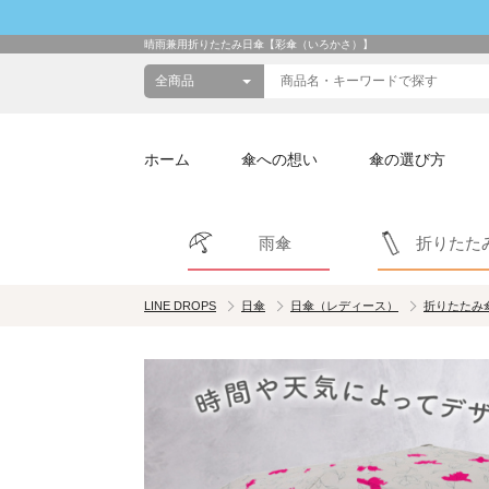
晴雨兼用折りたたみ日傘【彩傘（いろかさ）】
ホーム
傘への想い
傘の選び方
雨傘
折りたた
LINE DROPS
日傘
日傘（レディース）
折りたたみ