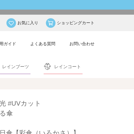
お気に入り
ショッピングカート
用ガイド
よくある質問
お問い合わせ
レインブーツ
レインコート
遮光 #UVカット
る傘
日傘【彩傘（いろかさ）】