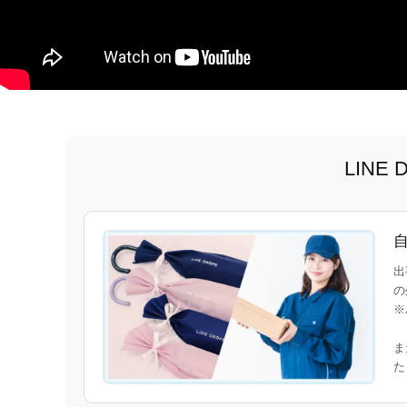
LIN
出
の
※
ま