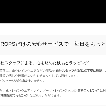
E DROPSだけの安心サービスで、毎日をもっ
自社スタッフによる、心を込めた検品とラッピング
荷前に、傘やレインウエアなどの商品を
自社スタッフが1点1点丁寧に確認
し
外装の汚れや破損がないかをチェックしてお届けします。
パッケージの開封は行いません。
た、傘・レインウエア・レインブーツ・レイングッズの
無料ラッピング
に対
た
期間限定ラッピング
もご利用いただけます。