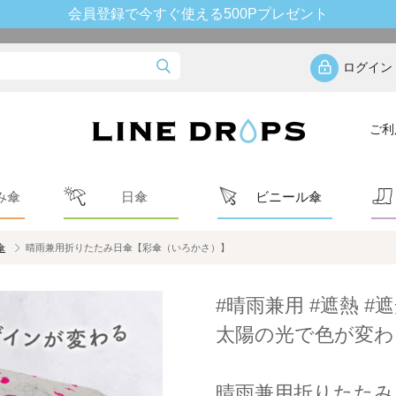
会員登録で今すぐ使える500Pプレゼント
ログイン
ご利
み傘
日傘
ビニール傘
傘
晴雨兼用折りたたみ日傘【彩傘（いろかさ）】
#晴雨兼用 #遮熱 #
太陽の光で色が変わ
晴雨兼用折りたたみ