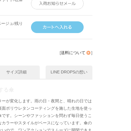
ベージュ/残り
[
送料について
]
サイズ詳細
LINE DROPSの想い
する傘
ラーが変化します。雨の日・夜間と、晴れの日では
裏面ポリウレタンコーティングを施した生地を使っ
傘です。シーンやファッションを問わず毎日使うこ
なカラーやスタイルがベースになっています。傘の
ないので、ワンアクションでスムーズに開閉できま