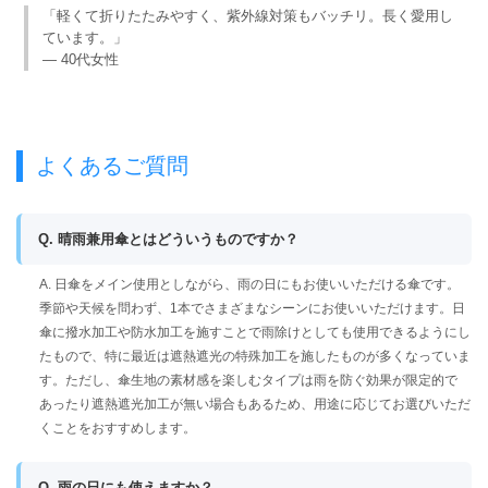
「軽くて折りたたみやすく、紫外線対策もバッチリ。長く愛用し
ています。」
— 40代女性
よくあるご質問
Q. 晴雨兼用傘とはどういうものですか？
A. 日傘をメイン使用としながら、雨の日にもお使いいただける傘です。
季節や天候を問わず、1本でさまざまなシーンにお使いいただけます。日
傘に撥水加工や防水加工を施すことで雨除けとしても使用できるようにし
たもので、特に最近は遮熱遮光の特殊加工を施したものが多くなっていま
す。ただし、傘生地の素材感を楽しむタイプは雨を防ぐ効果が限定的で
あったり遮熱遮光加工が無い場合もあるため、用途に応じてお選びいただ
くことをおすすめします。
Q. 雨の日にも使えますか？