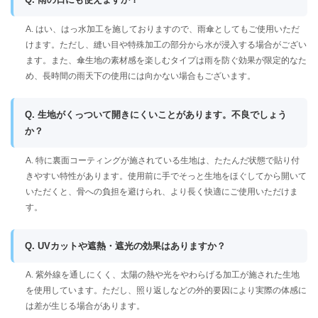
A. はい、はっ水加工を施しておりますので、雨傘としてもご使用いただ
けます。ただし、縫い目や特殊加工の部分から水が浸入する場合がござい
ます。また、傘生地の素材感を楽しむタイプは雨を防ぐ効果が限定的なた
め、長時間の雨天下の使用には向かない場合もございます。
Q. 生地がくっついて開きにくいことがあります。不良でしょう
か？
A. 特に裏面コーティングが施されている生地は、たたんだ状態で貼り付
きやすい特性があります。使用前に手でそっと生地をほぐしてから開いて
いただくと、骨への負担を避けられ、より長く快適にご使用いただけま
す。
Q. UVカットや遮熱・遮光の効果はありますか？
A. 紫外線を通しにくく、太陽の熱や光をやわらげる加工が施された生地
を使用しています。ただし、照り返しなどの外的要因により実際の体感に
は差が生じる場合があります。