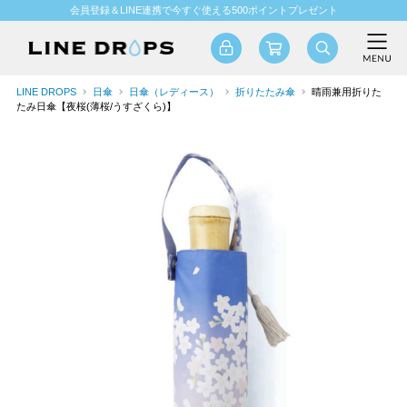
会員登録＆LINE連携で今すぐ使える500ポイントプレゼント
LINE DROPS
日傘
日傘（レディース）
折りたたみ傘
晴雨兼用折りた
たみ日傘【夜桜(薄桜/うすざくら)】