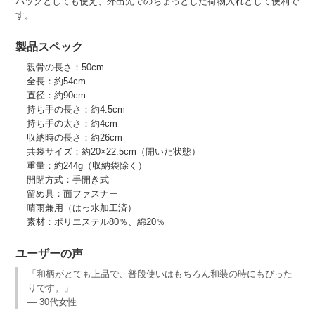
バッグとしても使え、外出先でのちょっとした荷物入れとして便利で
す。
製品スペック
親骨の長さ：50cm
全長：約54cm
直径：約90cm
持ち手の長さ：約4.5cm
持ち手の太さ：約4cm
収納時の長さ：約26cm
共袋サイズ：約20×22.5cm（開いた状態）
重量：約244g（収納袋除く）
開閉方式：手開き式
留め具：面ファスナー
晴雨兼用（はっ水加工済）
素材：ポリエステル80％、綿20％
ユーザーの声
「和柄がとても上品で、普段使いはもちろん和装の時にもぴった
りです。」
— 30代女性