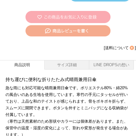
[
送料について
]
商品説明
サイズ詳細
LINE DROPSの想い
持ち運びに便利な折りたたみ式晴雨兼用日傘
急な雨にも対応可能な晴雨兼用日傘です。ポリエステル80%・綿20%
の風合いのある生地を使用しています。寒竹の手元にタッセルが付い
ており、上品な和のテイストが感じられます。骨をポキポキ折らず、
スムーズに開閉できます。ボタンを外すとミニバッグになる収納袋が
付属しています。
（寒竹は天然素材のため形状やカラーには個体差があります。また、
保管中の温度・湿度の変化によって、割れや変形が発生する場合があ
ります。）