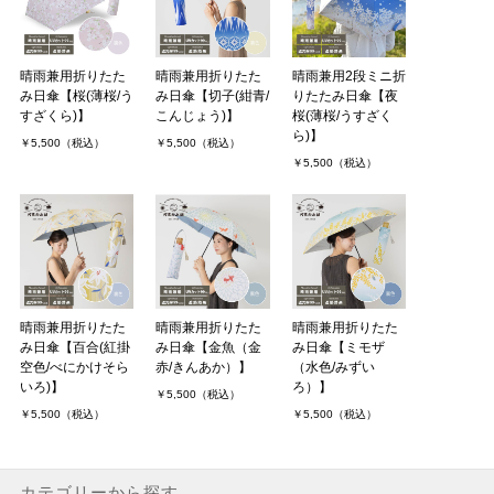
晴雨兼用折りたた
晴雨兼用折りたた
晴雨兼用2段ミニ折
み日傘【桜(薄桜/う
み日傘【切子(紺青/
りたたみ日傘【夜
すざくら)】
こんじょう)】
桜(薄桜/うすざく
ら)】
￥5,500（税込）
￥5,500（税込）
￥5,500（税込）
晴雨兼用折りたた
晴雨兼用折りたた
晴雨兼用折りたた
み日傘【百合(紅掛
み日傘【金魚（金
み日傘【ミモザ
空色/べにかけそら
赤/きんあか）】
（水色/みずい
いろ)】
ろ）】
￥5,500（税込）
￥5,500（税込）
￥5,500（税込）
カテゴリーから探す