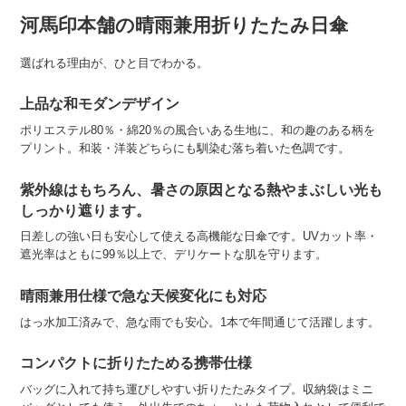
河馬印本舗の晴雨兼用折りたたみ日傘
選ばれる理由が、ひと目でわかる。
上品な和モダンデザイン
ポリエステル80％・綿20％の風合いある生地に、和の趣のある柄を
プリント。和装・洋装どちらにも馴染む落ち着いた色調です。
紫外線はもちろん、暑さの原因となる熱やまぶしい光も
しっかり遮ります。
日差しの強い日も安心して使える高機能な日傘です。UVカット率・
遮光率はともに99％以上で、デリケートな肌を守ります。
晴雨兼用仕様で急な天候変化にも対応
はっ水加工済みで、急な雨でも安心。1本で年間通じて活躍します。
コンパクトに折りたためる携帯仕様
バッグに入れて持ち運びしやすい折りたたみタイプ。収納袋はミニ