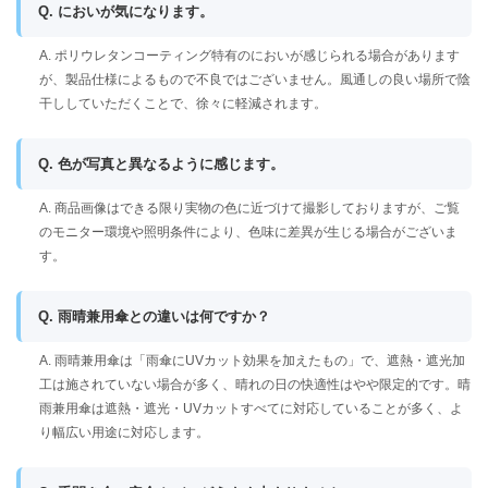
Q. においが気になります。
A. ポリウレタンコーティング特有のにおいが感じられる場合があります
が、製品仕様によるもので不良ではございません。風通しの良い場所で陰
干ししていただくことで、徐々に軽減されます。
Q. 色が写真と異なるように感じます。
A. 商品画像はできる限り実物の色に近づけて撮影しておりますが、ご覧
のモニター環境や照明条件により、色味に差異が生じる場合がございま
す。
Q. 雨晴兼用傘との違いは何ですか？
A. 雨晴兼用傘は「雨傘にUVカット効果を加えたもの」で、遮熱・遮光加
工は施されていない場合が多く、晴れの日の快適性はやや限定的です。晴
雨兼用傘は遮熱・遮光・UVカットすべてに対応していることが多く、よ
り幅広い用途に対応します。