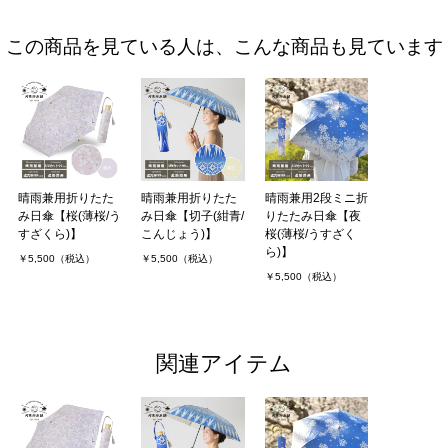
この商品を見ている人は、こんな商品も見ています
晴雨兼用折りたた
晴雨兼用折りたた
晴雨兼用2段ミニ折
み日傘【桜(薄桜/う
み日傘【切子(紺青/
りたたみ日傘【夜
すざくら)】
こんじょう)】
桜(薄桜/うすざく
ら)】
￥5,500（税込）
￥5,500（税込）
￥5,500（税込）
関連アイテム