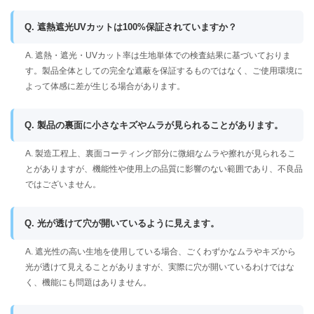
Q. 遮熱遮光UVカットは100%保証されていますか？
A. 遮熱・遮光・UVカット率は生地単体での検査結果に基づいておりま
す。製品全体としての完全な遮蔽を保証するものではなく、ご使用環境に
よって体感に差が生じる場合があります。
Q. 製品の裏面に小さなキズやムラが見られることがあります。
A. 製造工程上、裏面コーティング部分に微細なムラや擦れが見られるこ
とがありますが、機能性や使用上の品質に影響のない範囲であり、不良品
ではございません。
Q. 光が透けて穴が開いているように見えます。
A. 遮光性の高い生地を使用している場合、ごくわずかなムラやキズから
光が透けて見えることがありますが、実際に穴が開いているわけではな
く、機能にも問題はありません。