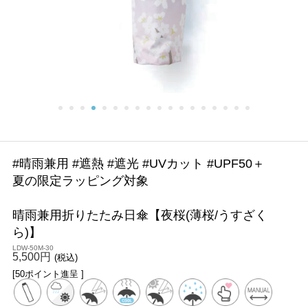
#晴雨兼用 #遮熱 #遮光 #UVカット #UPF50＋
夏の限定ラッピング対象
晴雨兼用折りたたみ日傘【夜桜(薄桜/うすざく
ら)】
LDW-50M-30
5,500円
(税込)
[50ポイント進呈 ]