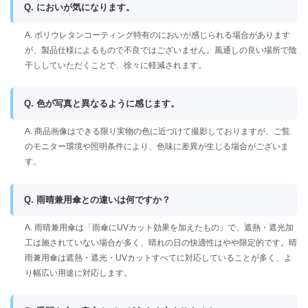
Q. においが気になります。
A. ポリウレタンコーティング特有のにおいが感じられる場合があります
が、製品仕様によるもので不良ではございません。風通しの良い場所で陰
干ししていただくことで、徐々に軽減されます。
Q. 色が写真と異なるように感じます。
A. 商品画像はできる限り実物の色に近づけて撮影しておりますが、ご覧
のモニター環境や照明条件により、色味に差異が生じる場合がございま
す。
Q. 雨晴兼用傘との違いは何ですか？
A. 雨晴兼用傘は「雨傘にUVカット効果を加えたもの」で、遮熱・遮光加
工は施されていない場合が多く、晴れの日の快適性はやや限定的です。晴
雨兼用傘は遮熱・遮光・UVカットすべてに対応していることが多く、よ
り幅広い用途に対応します。