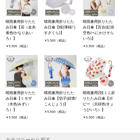
晴雨兼用折りたた
晴雨兼用折りたた
晴雨兼用折りたた
み日傘【花（金糸
み日傘【桜(薄桜/う
み日傘【百合(紅掛
雀色/かなりあい
すざくら)】
空色/べにかけそら
ろ）】
いろ)】
￥5,500（税込）
￥5,500（税込）
￥5,500（税込）
晴雨兼用折りたた
晴雨兼用折りたた
晴雨兼用2段ミニ折
み日傘【ミモザ
み日傘【切子(紺青/
りたたみ日傘【ポ
（水色/みずい
こんじょう)】
ピー（京緋色/きょ
ろ）】
うひいろ）】
￥5,500（税込）
￥5,500（税込）
￥5,500（税込）
カテゴリーから探す