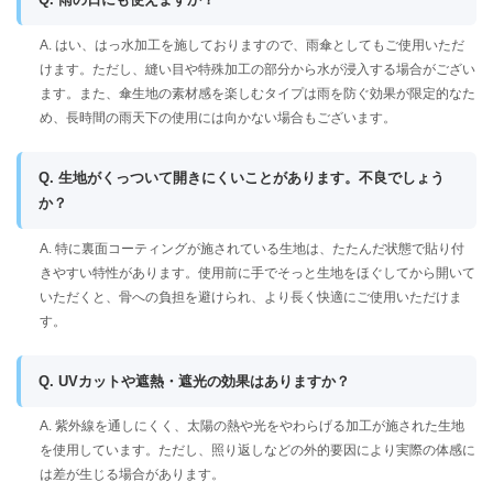
A. はい、はっ水加工を施しておりますので、雨傘としてもご使用いただ
けます。ただし、縫い目や特殊加工の部分から水が浸入する場合がござい
ます。また、傘生地の素材感を楽しむタイプは雨を防ぐ効果が限定的なた
め、長時間の雨天下の使用には向かない場合もございます。
Q. 生地がくっついて開きにくいことがあります。不良でしょう
か？
A. 特に裏面コーティングが施されている生地は、たたんだ状態で貼り付
きやすい特性があります。使用前に手でそっと生地をほぐしてから開いて
いただくと、骨への負担を避けられ、より長く快適にご使用いただけま
す。
Q. UVカットや遮熱・遮光の効果はありますか？
A. 紫外線を通しにくく、太陽の熱や光をやわらげる加工が施された生地
を使用しています。ただし、照り返しなどの外的要因により実際の体感に
は差が生じる場合があります。