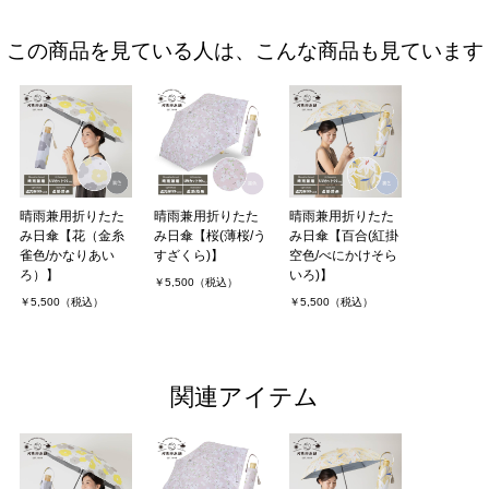
この商品を見ている人は、こんな商品も見ています
晴雨兼用折りたた
晴雨兼用折りたた
晴雨兼用折りたた
み日傘【花（金糸
み日傘【桜(薄桜/う
み日傘【百合(紅掛
雀色/かなりあい
すざくら)】
空色/べにかけそら
ろ）】
いろ)】
￥5,500（税込）
￥5,500（税込）
￥5,500（税込）
関連アイテム