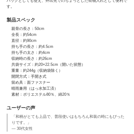
バッグとしても使え、外出先でのちょっとした荷物入れとして便利で
す。
製品スペック
親骨の長さ：50cm
全長：約54cm
直径：約90cm
持ち手の長さ：約4.5cm
持ち手の太さ：約4cm
収納時の長さ：約26cm
共袋サイズ：約20×22.5cm（開いた状態）
重量：約244g（収納袋除く）
開閉方式：手開き式
留め具：面ファスナー
晴雨兼用（はっ水加工済）
素材：ポリエステル80％、綿20％
ユーザーの声
「和柄がとても上品で、普段使いはもちろん和装の時にもぴった
りです。」
— 30代女性