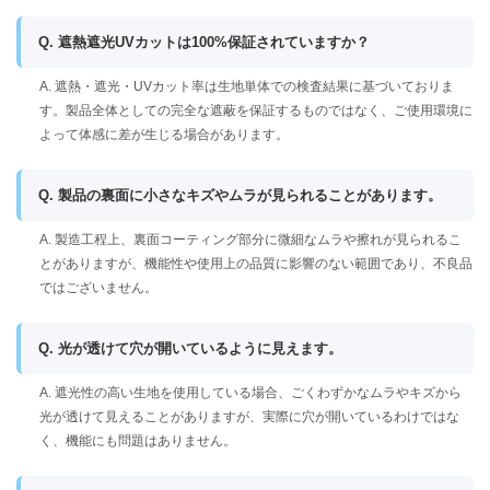
Q. 遮熱遮光UVカットは100%保証されていますか？
A. 遮熱・遮光・UVカット率は生地単体での検査結果に基づいておりま
す。製品全体としての完全な遮蔽を保証するものではなく、ご使用環境に
よって体感に差が生じる場合があります。
Q. 製品の裏面に小さなキズやムラが見られることがあります。
A. 製造工程上、裏面コーティング部分に微細なムラや擦れが見られるこ
とがありますが、機能性や使用上の品質に影響のない範囲であり、不良品
ではございません。
Q. 光が透けて穴が開いているように見えます。
A. 遮光性の高い生地を使用している場合、ごくわずかなムラやキズから
光が透けて見えることがありますが、実際に穴が開いているわけではな
く、機能にも問題はありません。