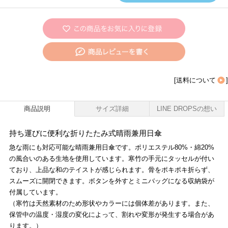
[
送料について
]
商品説明
サイズ詳細
LINE DROPSの想い
持ち運びに便利な折りたたみ式晴雨兼用日傘
急な雨にも対応可能な晴雨兼用日傘です。ポリエステル80%・綿20%
の風合いのある生地を使用しています。寒竹の手元にタッセルが付い
ており、上品な和のテイストが感じられます。骨をポキポキ折らず、
スムーズに開閉できます。ボタンを外すとミニバッグになる収納袋が
付属しています。
（寒竹は天然素材のため形状やカラーには個体差があります。また、
保管中の温度・湿度の変化によって、割れや変形が発生する場合があ
ります。）