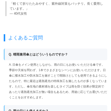
「軽くて折りたたみやすく、紫外線対策もバッチリ。長く愛用し
ています。」
— 40代女性
よくあるご質問
Q. 晴雨兼用傘とはどういうものですか？
A. 日傘をメイン使用としながら、雨の日にもお使いいただける傘です。
季節や天候を問わず、1本でさまざまなシーンにお使いいただけます。日
傘に撥水加工や防水加工を施すことで雨除けとしても使用できるようにし
たもので、特に最近は遮熱遮光の特殊加工を施したものが多くなっていま
す。ただし、傘生地の素材感を楽しむタイプは雨を防ぐ効果が限定的で
あったり遮熱遮光加工が無い場合もあるため、用途に応じてお選びいただ
くことをおすすめします。
Q. 雨の日にも使えますか？