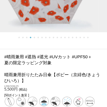
#晴雨兼用 #遮熱 #遮光 #UVカット #UPF50＋
夏の限定ラッピング対象
晴雨兼用折りたたみ日傘【ポピー（京緋色/きょう
ひいろ）】
LDW-50M-25
5,500円
(税込)
[50ポイント進呈 ]