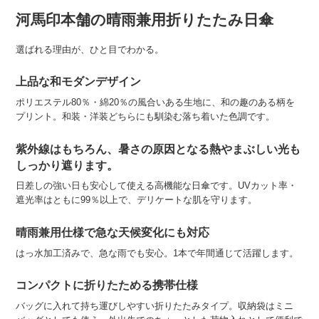
河馬印本舗の晴雨兼用折りたたみ日傘
選ばれる理由が、ひと目でわかる。
上品な和モダンデザイン
ポリエステル80％・綿20％の風合いある生地に、和の趣のある柄を
プリント。和装・洋装どちらにも馴染む落ち着いた色調です。
紫外線はもちろん、暑さの原因となる熱やまぶしい光も
しっかり遮ります。
日差しの強い日も安心して使える高機能な日傘です。UVカット率・
遮光率はともに99％以上で、デリケートな肌を守ります。
晴雨兼用仕様で急な天候変化にも対応
はっ水加工済みで、急な雨でも安心。1本で年間通じて活躍します。
コンパクトに折りたためる携帯仕様
バッグに入れて持ち運びしやすい折りたたみタイプ。収納袋はミニ