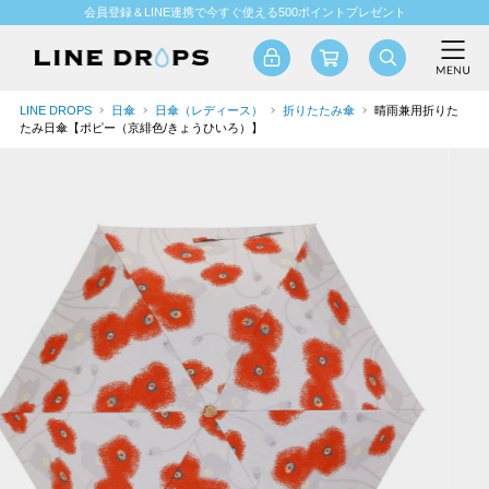
会員登録＆LINE連携で今すぐ使える500ポイントプレゼント
LINE DROPS
日傘
日傘（レディース）
折りたたみ傘
晴雨兼用折りた
たみ日傘【ポピー（京緋色/きょうひいろ）】