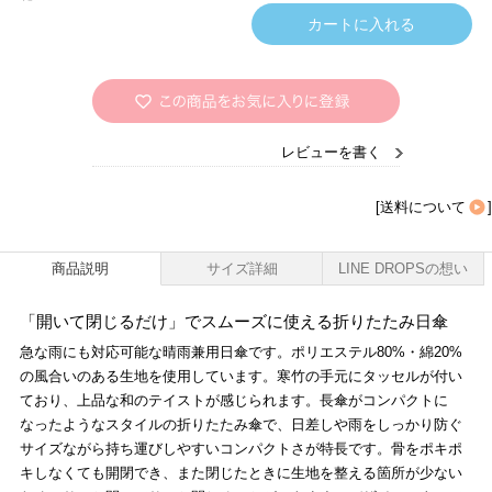
レビューを書く
[
送料について
]
商品説明
サイズ詳細
LINE DROPSの想い
「開いて閉じるだけ」でスムーズに使える折りたたみ日傘
急な雨にも対応可能な晴雨兼用日傘です。ポリエステル80%・綿20%
の風合いのある生地を使用しています。寒竹の手元にタッセルが付い
ており、上品な和のテイストが感じられます。長傘がコンパクトに
なったようなスタイルの折りたたみ傘で、日差しや雨をしっかり防ぐ
サイズながら持ち運びしやすいコンパクトさが特長です。骨をポキポ
キしなくても開閉でき、また閉じたときに生地を整える箇所が少ない