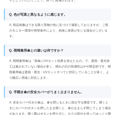
干ししていただくことで、徐々に軽減されます。
Q. 色が写真と異なるように感じます。
A. 商品画像はできる限り実物の色に近づけて撮影しておりますが、ご覧
のモニター環境や照明条件により、色味に差異が生じる場合がございま
す。
Q. 雨晴兼用傘との違いは何ですか？
A. 雨晴兼用傘は「雨傘にUVカット効果を加えたもの」で、遮熱・遮光加
工は施されていない場合が多く、晴れの日の快適性はやや限定的です。晴
雨兼用傘は遮熱・遮光・UVカットすべてに対応していることが多く、よ
り幅広い用途に対応します。
Q. 手開き傘の安全カバーがうまく止まりません。
A. 安全カバー付きの傘は、傘を閉じるときに指を守る構造です。開くと
きにカバーのボタンを押したまま開くと、傘が止まらず閉じてしまう場合
があります。開く際はボタンを押さずに、ロクロ部分を持ってゆっくり開