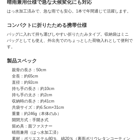
晴雨兼用仕様で急な天候変化にも対応
はっ水加工済みで、急な雨でも安心。1本で年間通じて活躍します。
コンパクトに折りたためる携帯仕様
バッグに入れて持ち運びしやすい折りたたみタイプ。収納袋はミニ
バッグとしても使え、外出先でのちょっとした荷物入れとして便利で
す。
製品スペック
親骨の長さ：50cm
全長：約65cm
直径：約92cm
持ち手の長さ：約10cm
持ち手の太さ：約2cm
収納時の長さ：約41cm
共袋サイズ：約6.5cm×31cm
重量：約246g（本体のみ）
開閉方式：手開き式
留め具：面ファスナー
晴雨兼用（はっ水加工済）
素材：ポリエステル80％、綿20％（裏面ポリウレタンコーティン