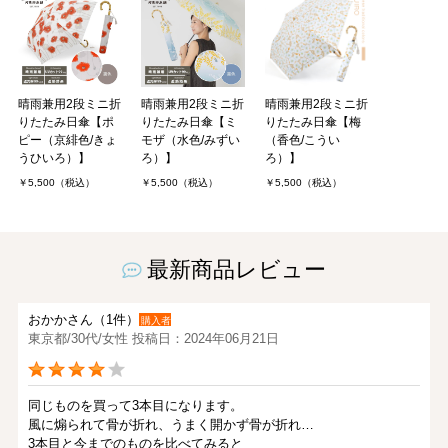
晴雨兼用2段ミニ折
晴雨兼用2段ミニ折
晴雨兼用2段ミニ折
りたたみ日傘【ポ
りたたみ日傘【ミ
りたたみ日傘【梅
ピー（京緋色/きょ
モザ（水色/みずい
（香色/こうい
うひいろ）】
ろ）】
ろ）】
￥5,500（税込）
￥5,500（税込）
￥5,500（税込）
最新商品レビュー
おかかさん（1件）
購入者
東京都/30代/女性 投稿日：2024年06月21日
同じものを買って3本目になります。
風に煽られて骨が折れ、うまく開かず骨が折れ…
3本目と今までのものを比べてみると