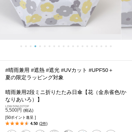
#晴雨兼用 #遮熱 #遮光 #UVカット #UPF50＋
夏の限定ラッピング対象
晴雨兼用2段ミニ折りたたみ日傘【花（金糸雀色/か
なりあいろ）】
LDW-50M-20TOP
5,500円
(税込)
[50ポイント進呈 ]
4.50
(2件)