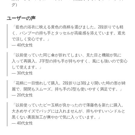
グ）
ユーザーの声
「藍色の浴衣に映える黄色の燕柄を選びました。2段折りでも軽
く、バンブーの持ち手とタッセルが高級感を添えています。遮光
で涼しく安心です。」
— 40代女性
「以前使っていた同じ傘が折れてしまい、見た目と機能が気に
入って再購入。J字型の持ち手が持ちやすく、風にも強いので安心
して使えます。」
— 30代女性
「花柄に一目惚れして購入。2段折りは3段より開いた時の形が綺
麗で、開閉もスムーズ。持ち手のJ型も使いやすく満足です。」
— 20代女性
「以前使っていたビー玉柄が良かったので薄藤色を新たに購入。
大きめサイズでバッグには入れませんが、持ちやすいハンドルと
黒くない裏面加工が爽やかで気に入っています。」
— 40代女性