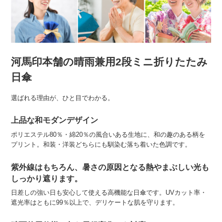
河馬印本舗の晴雨兼用2段ミニ折りたたみ
日傘
選ばれる理由が、ひと目でわかる。
上品な和モダンデザイン
ポリエステル80％・綿20％の風合いある生地に、和の趣のある柄を
プリント。和装・洋装どちらにも馴染む落ち着いた色調です。
紫外線はもちろん、暑さの原因となる熱やまぶしい光も
しっかり遮ります。
日差しの強い日も安心して使える高機能な日傘です。UVカット率・
遮光率はともに99％以上で、デリケートな肌を守ります。