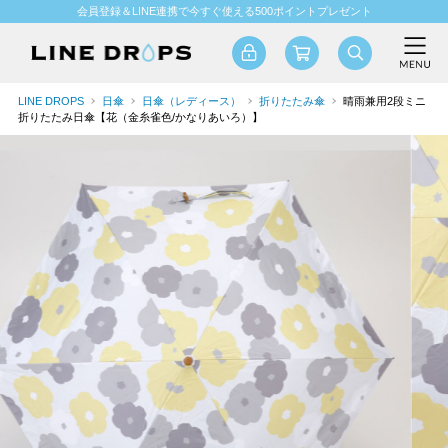
会員登録＆LINE連携で今すぐ使える500ポイントプレゼント
LINE DROPS
日傘
日傘（レディース）
折りたたみ傘
晴雨兼用2段ミニ
折りたたみ日傘【花（金糸雀色/かなりあいろ）】