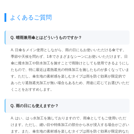
よくあるご質問
Q. 晴雨兼用傘とはどういうものですか？
A. 日傘をメイン使用としながら、雨の日にもお使いいただける傘です。
季節や天候を問わず、1本でさまざまなシーンにお使いいただけます。日
傘に撥水加工や防水加工を施すことで雨除けとしても使用できるようにし
たもので、特に最近は遮熱遮光の特殊加工を施したものが多くなっていま
す。ただし、傘生地の素材感を楽しむタイプは雨を防ぐ効果が限定的で
あったり遮熱遮光加工が無い場合もあるため、用途に応じてお選びいただ
くことをおすすめします。
Q. 雨の日にも使えますか？
A. はい、はっ水加工を施しておりますので、雨傘としてもご使用いただ
けます。ただし、縫い目や特殊加工の部分から水が浸入する場合がござい
ます。また、傘生地の素材感を楽しむタイプは雨を防ぐ効果が限定的なた