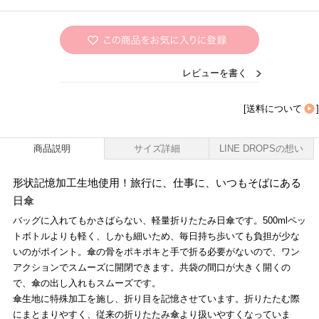
レビューを書く
[
送料について
]
商品説明
サイズ詳細
LINE DROPSの想い
形状記憶加工生地使用！旅行に、仕事に、いつもそばにある
日傘
バッグに入れてもかさばらない、軽量折りたたみ日傘です。500mlペッ
トボトルよりも軽く、しかも細いため、毎日持ち歩いても負担が少な
いのがポイント。傘の骨をポキポキと手で折る必要がないので、ワン
アクションでスムーズに開閉できます。共袋の間口が大きく開くの
で、傘の出し入れもスムーズです。
傘生地に特殊加工を施し、折り目を記憶させています。折りたたむ際
にまとまりやすく、従来の折りたたみ傘より扱いやすくなっていま