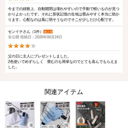
今までの経験上、自動開閉は壊れやすいので手動で軽いものが見つ
かりよかったです。それに形状記憶の生地は畳みやすく本当に助か
ります。心配なのは風に弱そうなのでそこが少しだけ心配です。
センイチさん（1件）
購入者
非公開 投稿日：2026年06月24日
父の日に主人にプレゼントしました。
2色使いでめずらしく 畳むのも簡単なのでとても喜んでもらえま
した。
トマさん（1件）
購入者
非公開 投稿日：2026年06月17日
関連アイテム
形状記憶の折りたたみ日傘がほしく、検索してたどり着きました！
とても軽く持ち運びに便利です。
開く時は少し力がいりますが、閉じる時は軽くパッと閉じてくれま
す。
形状記憶なので畳みやすいですが、折り目通．．．