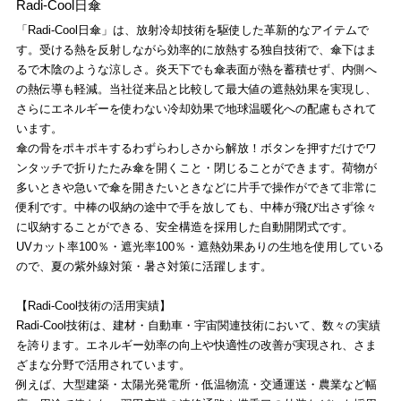
Radi-Cool日傘
「Radi-Cool日傘」は、放射冷却技術を駆使した革新的なアイテムで
す。受ける熱を反射しながら効率的に放熱する独自技術で、傘下はま
るで木陰のような涼しさ。炎天下でも傘表面が熱を蓄積せず、内側へ
の熱伝導も軽減。当社従来品と比較して最大値の遮熱効果を実現し、
さらにエネルギーを使わない冷却効果で地球温暖化への配慮もされて
います。
傘の骨をポキポキするわずらわしさから解放！ボタンを押すだけでワ
ンタッチで折りたたみ傘を開くこと・閉じることができます。荷物が
多いときや急いで傘を開きたいときなどに片手で操作ができて非常に
便利です。中棒の収納の途中で手を放しても、中棒が飛び出さず徐々
に収納することができる、安全構造を採用した自動開閉式です。
UVカット率100％・遮光率100％・遮熱効果ありの生地を使用している
ので、夏の紫外線対策・暑さ対策に活躍します。
【Radi-Cool技術の活用実績】
Radi-Cool技術は、建材・自動車・宇宙関連技術において、数々の実績
を誇ります。エネルギー効率の向上や快適性の改善が実現され、さま
ざまな分野で活用されています。
例えば、大型建築・太陽光発電所・低温物流・交通運送・農業など幅