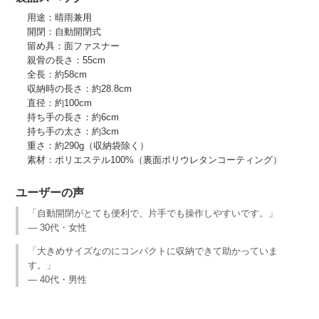
用途：晴雨兼用
開閉：自動開閉式
留め具：面ファスナー
親骨の長さ：55cm
全長：約58cm
収納時の長さ：約28.8cm
直径：約100cm
持ち手の長さ：約6cm
持ち手の太さ：約3cm
重さ：約290g（収納袋除く）
素材：ポリエステル100%（裏面ポリウレタンコーティング）
ユーザーの声
「自動開閉がとても便利で、片手でも操作しやすいです。」
— 30代・女性
「大きめサイズなのにコンパクトに収納できて助かっていま
す。」
— 40代・男性