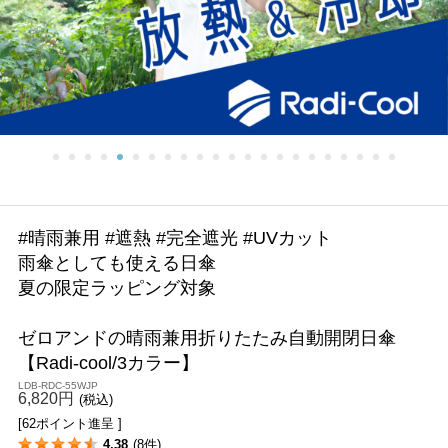
#晴雨兼用 #遮熱 #完全遮光 #UVカット
雨傘としても使える日傘
夏の限定ラッピング対象
ゼロアンドの晴雨兼用折りたたみ自動開閉日傘
【Radi-cool/3カラー】
LDB-RDC-55WJP
6,820円
(税込)
[62ポイント進呈 ]
4.38
(8件)