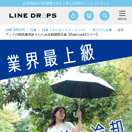
会員登録＆LINE連携で今すぐ使える500ポイントプレゼント
LINE DROPS
日傘
日傘（ユニセックス・メンズ）
折りたたみ傘
ゼロ
アンドの晴雨兼用折りたたみ自動開閉日傘【Radi-cool/3カラー】