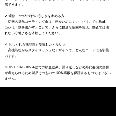
感できます。
✔ 遮熱＋αの次世代の涼しさを求める方
従来の遮熱コーティング傘は「熱をためにくい」だけ。でもRadi-
Coolは「熱を逃がす」ことで、さらに快適な空間を実現。数値では測
れない心地よさを体験してください。
✔ おしゃれも機能性も妥協したくない人
高機能ながらスタイリッシュなデザインで、どんなコーデにも馴染
みます。
※JIS L 1095/1055A法での検査結果。照り返しなどの外的要因の影響
が考えられるため製品そのものの100%遮蔽を保証するものではござい
ません。