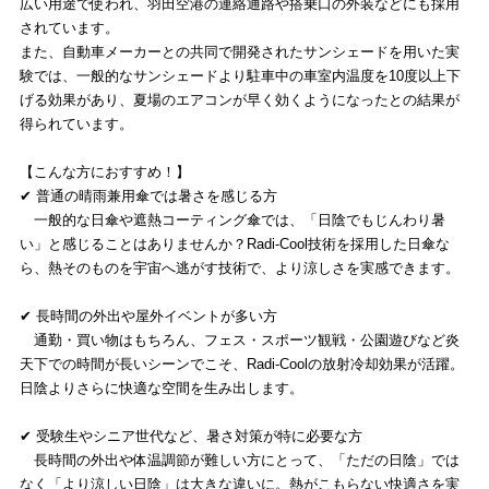
広い用途で使われ、羽田空港の連絡通路や搭乗口の外装などにも採用
されています。
また、自動車メーカーとの共同で開発されたサンシェードを用いた実
験では、一般的なサンシェードより駐車中の車室内温度を10度以上下
げる効果があり、夏場のエアコンが早く効くようになったとの結果が
得られています。
【こんな方におすすめ！】
✔ 普通の晴雨兼用傘では暑さを感じる方
一般的な日傘や遮熱コーティング傘では、「日陰でもじんわり暑
い」と感じることはありませんか？Radi-Cool技術を採用した日傘な
ら、熱そのものを宇宙へ逃がす技術で、より涼しさを実感できます。
✔ 長時間の外出や屋外イベントが多い方
通勤・買い物はもちろん、フェス・スポーツ観戦・公園遊びなど炎
天下での時間が長いシーンでこそ、Radi-Coolの放射冷却効果が活躍。
日陰よりさらに快適な空間を生み出します。
✔ 受験生やシニア世代など、暑さ対策が特に必要な方
長時間の外出や体温調節が難しい方にとって、「ただの日陰」では
なく「より涼しい日陰」は大きな違いに。熱がこもらない快適さを実