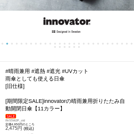
#晴雨兼用 #遮熱 #遮光 #UVカット
雨傘としても使える日傘
[旧仕様]
[期間限定SALE]innovatorの晴雨兼用折りたたみ自
動開閉日傘【11カラー】
IN-55WJP_old
定価4,950円のところ
2,475円
(税込)