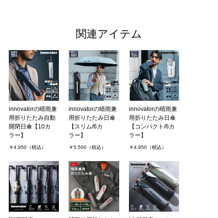
関連アイテム
innovatorの晴雨兼
innovatorの晴雨兼
innovatorの晴雨兼
用折りたたみ自動
用折りたたみ日傘
用折りたたみ日傘
開閉日傘【10カ
【スリム/6カ
【コンパクト/6カ
ラー】
ラー】
ラー】
￥4,950（税込）
￥5,500（税込）
￥4,950（税込）