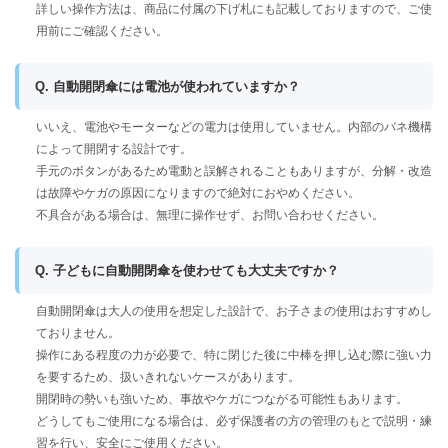
詳しい操作方法は、商品に付属の下げ札にも記載しておりますので、ご使
用前にご確認ください。
Q. 自動開閉傘には電池が使われていますか？
いいえ、電池やモーターなどの電力は使用していません。内部のバネ機構
によって開閉する設計です。
手元のボタンがあるため電動と誤解されることもありますが、分解・改造
は故障やケガの原因になりますので絶対におやめください。
不具合がある場合は、無理に操作せず、お問い合わせください。
Q. 子どもに自動開閉傘を使わせても大丈夫ですか？
自動開閉傘は大人の使用を想定した設計で、お子さまの使用はおすすめし
ておりません。
操作にある程度の力が必要で、特に閉じた後に中棒を押し込む際に強い力
を要するため、扱いきれないケースがあります。
開閉時の勢いも強いため、事故やケガにつながる可能性もあります。
どうしてもご使用になる場合は、必ず保護者の方の管理のもとで説明・練
習を行い、安全にご使用ください。