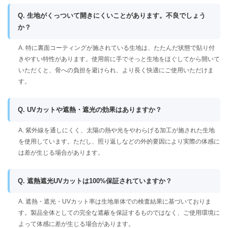
Q. 生地がくっついて開きにくいことがあります。不良でしょう
か？
A. 特に裏面コーティングが施されている生地は、たたんだ状態で貼り付
きやすい特性があります。使用前に手でそっと生地をほぐしてから開いて
いただくと、骨への負担を避けられ、より長く快適にご使用いただけま
す。
Q. UVカットや遮熱・遮光の効果はありますか？
A. 紫外線を通しにくく、太陽の熱や光をやわらげる加工が施された生地
を使用しています。ただし、照り返しなどの外的要因により実際の体感に
は差が生じる場合があります。
Q. 遮熱遮光UVカットは100%保証されていますか？
A. 遮熱・遮光・UVカット率は生地単体での検査結果に基づいておりま
す。製品全体としての完全な遮蔽を保証するものではなく、ご使用環境に
よって体感に差が生じる場合があります。