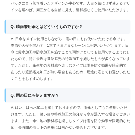
バッグに合う落ち着いたデザインが中心です。人目を気にせず使えるデザ
インを選べば、周囲からも自然に見え、違和感なくご使用いただけます。
Q. 晴雨兼用傘とはどういうものですか？
A. 日傘をメイン使用としながら、雨の日にもお使いいただける傘です。
季節や天候を問わず、1本でさまざまなシーンにお使いいただけます。日
傘に撥水加工や防水加工を施すことで雨除けとしても使用できるようにし
たもので、特に最近は遮熱遮光の特殊加工を施したものが多くなっていま
す。ただし、傘生地の素材感を楽しむタイプは雨を防ぐ効果が限定的で
あったり遮熱遮光加工が無い場合もあるため、用途に応じてお選びいただ
くことをおすすめします。
Q. 雨の日にも使えますか？
A. はい、はっ水加工を施しておりますので、雨傘としてもご使用いただ
けます。ただし、縫い目や特殊加工の部分から水が浸入する場合がござい
ます。また、傘生地の素材感を楽しむタイプは雨を防ぐ効果が限定的なた
め、長時間の雨天下の使用には向かない場合もございます。