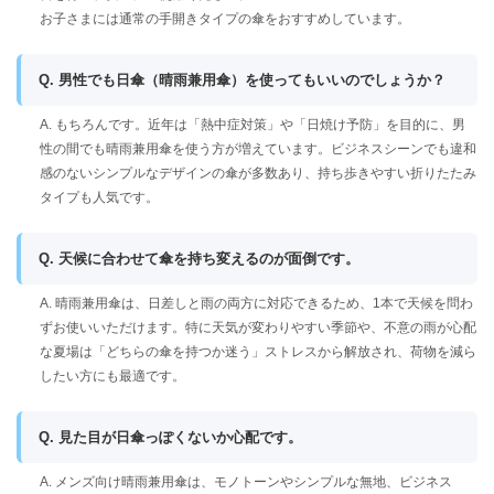
お子さまには通常の手開きタイプの傘をおすすめしています。
Q. 男性でも日傘（晴雨兼用傘）を使ってもいいのでしょうか？
A. もちろんです。近年は「熱中症対策」や「日焼け予防」を目的に、男
性の間でも晴雨兼用傘を使う方が増えています。ビジネスシーンでも違和
感のないシンプルなデザインの傘が多数あり、持ち歩きやすい折りたたみ
タイプも人気です。
Q. 天候に合わせて傘を持ち変えるのが面倒です。
A. 晴雨兼用傘は、日差しと雨の両方に対応できるため、1本で天候を問わ
ずお使いいただけます。特に天気が変わりやすい季節や、不意の雨が心配
な夏場は「どちらの傘を持つか迷う」ストレスから解放され、荷物を減ら
したい方にも最適です。
Q. 見た目が日傘っぽくないか心配です。
A. メンズ向け晴雨兼用傘は、モノトーンやシンプルな無地、ビジネス