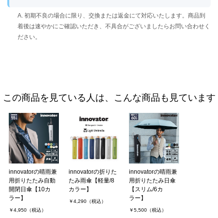
A. 初期不良の場合に限り、交換または返金にて対応いたします。商品到
着後は速やかにご確認いただき、不具合がございましたらお問い合わせく
ださい。
この商品を見ている人は、こんな商品も見ています
innovatorの晴雨兼
innovatorの折りた
innovatorの晴雨兼
用折りたたみ自動
たみ雨傘【軽量/8
用折りたたみ日傘
開閉日傘【10カ
カラー】
【スリム/6カ
ラー】
ラー】
￥4,290（税込）
￥4,950（税込）
￥5,500（税込）