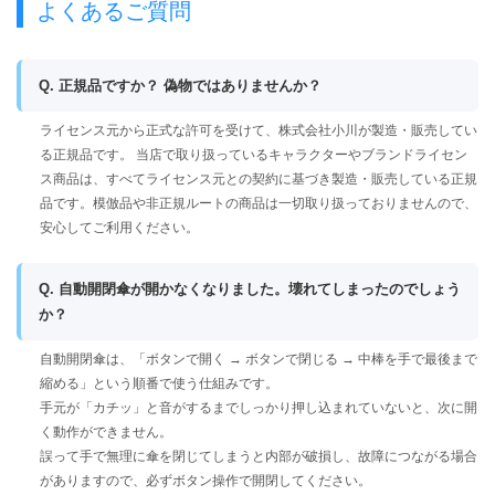
よくあるご質問
Q. 正規品ですか？ 偽物ではありませんか？
ライセンス元から正式な許可を受けて、株式会社小川が製造・販売してい
る正規品です。 当店で取り扱っているキャラクターやブランドライセン
ス商品は、すべてライセンス元との契約に基づき製造・販売している正規
品です。模倣品や非正規ルートの商品は一切取り扱っておりませんので、
安心してご利用ください。
Q. 自動開閉傘が開かなくなりました。壊れてしまったのでしょう
か？
自動開閉傘は、「ボタンで開く → ボタンで閉じる → 中棒を手で最後まで
縮める」という順番で使う仕組みです。
手元が「カチッ」と音がするまでしっかり押し込まれていないと、次に開
く動作ができません。
誤って手で無理に傘を閉じてしまうと内部が破損し、故障につながる場合
がありますので、必ずボタン操作で開閉してください。