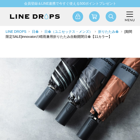
会員登録＆LINE連携で今すぐ使える500ポイントプレゼント
LINE DROPS
日傘
日傘（ユニセックス・メンズ）
折りたたみ傘
[期間
限定SALE]innovatorの晴雨兼用折りたたみ自動開閉日傘【11カラー】