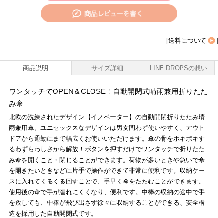
[
送料について
]
商品説明
サイズ詳細
LINE DROPSの想い
ワンタッチでOPEN＆CLOSE！自動開閉式晴雨兼用折りたた
み傘
北欧の洗練されたデザイン【イノベーター】の自動開閉折りたたみ晴
雨兼用傘。ユニセックスなデザインは男女問わず使いやすく、アウト
ドアから通勤にまで幅広くお使いいただけます。傘の骨をポキポキす
るわずらわしさから解放！ボタンを押すだけでワンタッチで折りたた
み傘を開くこと・閉じることができます。荷物が多いときや急いで傘
を開きたいときなどに片手で操作ができて非常に便利です。収納ケー
スに入れてくるくる回すことで、手早く傘をたたむことができます。
使用後の傘で手が濡れにくくなり、便利です。中棒の収納の途中で手
を放しても、中棒が飛び出さず徐々に収納することができる、安全構
造を採用した自動開閉式です。