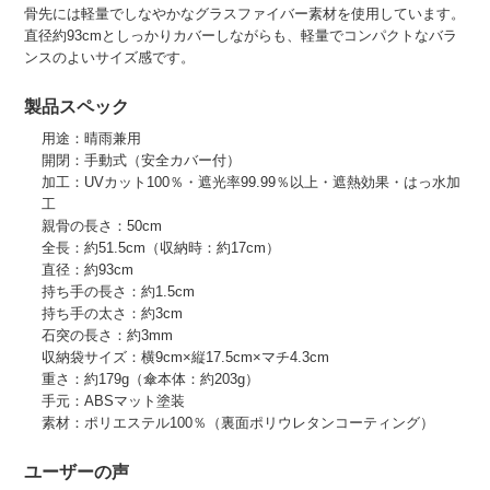
骨先には軽量でしなやかなグラスファイバー素材を使用しています。
直径約93cmとしっかりカバーしながらも、軽量でコンパクトなバラ
ンスのよいサイズ感です。
製品スペック
用途：晴雨兼用
開閉：手動式（安全カバー付）
加工：UVカット100％・遮光率99.99％以上・遮熱効果・はっ水加
工
親骨の長さ：50cm
全長：約51.5cm（収納時：約17cm）
直径：約93cm
持ち手の長さ：約1.5cm
持ち手の太さ：約3cm
石突の長さ：約3mm
収納袋サイズ：横9cm×縦17.5cm×マチ4.3cm
重さ：約179g（傘本体：約203g）
手元：ABSマット塗装
素材：ポリエステル100％（裏面ポリウレタンコーティング）
ユーザーの声