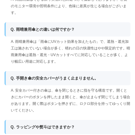
のモニター環境や照明条件により、色味に差異が生じる場合がございま
す。
Q. 雨晴兼用傘との違いは何ですか？
A. 雨晴兼用傘は「雨傘にUVカット効果を加えたもの」で、遮熱・遮光加
工は施されていない場合が多く、晴れの日の快適性はやや限定的です。晴
雨兼用傘は遮熱・遮光・UVカットすべてに対応していることが多く、よ
り幅広い用途に対応します。
Q. 手開き傘の安全カバーがうまく止まりません。
A. 安全カバー付きの傘は、傘を閉じるときに指を守る構造です。開くと
きにカバーのボタンを押したまま開くと、傘が止まらず閉じてしまう場合
があります。開く際はボタンを押さずに、ロクロ部分を持ってゆっくり開
いてください。
Q. ラッピングや熨斗はできますか？