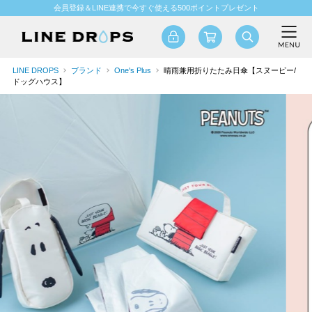
会員登録＆LINE連携で今すぐ使える500ポイントプレゼント
LINE DROPS
ブランド
One's Plus
晴雨兼用折りたたみ日傘【スヌーピー/
ドッグハウス】