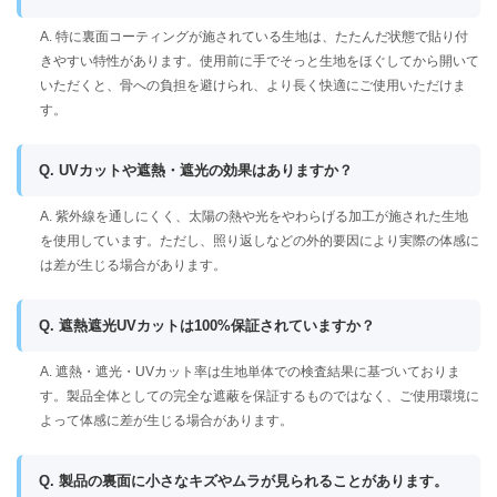
A. 特に裏面コーティングが施されている生地は、たたんだ状態で貼り付
きやすい特性があります。使用前に手でそっと生地をほぐしてから開いて
いただくと、骨への負担を避けられ、より長く快適にご使用いただけま
す。
Q. UVカットや遮熱・遮光の効果はありますか？
A. 紫外線を通しにくく、太陽の熱や光をやわらげる加工が施された生地
を使用しています。ただし、照り返しなどの外的要因により実際の体感に
は差が生じる場合があります。
Q. 遮熱遮光UVカットは100%保証されていますか？
A. 遮熱・遮光・UVカット率は生地単体での検査結果に基づいておりま
す。製品全体としての完全な遮蔽を保証するものではなく、ご使用環境に
よって体感に差が生じる場合があります。
Q. 製品の裏面に小さなキズやムラが見られることがあります。