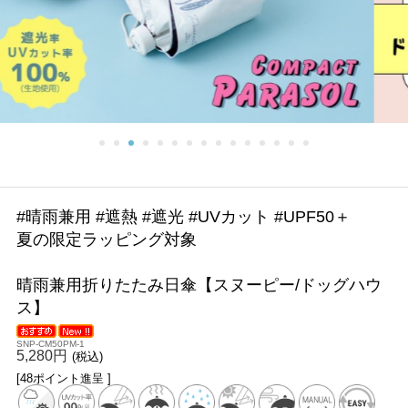
#晴雨兼用 #遮熱 #遮光 #UVカット #UPF50＋
夏の限定ラッピング対象
晴雨兼用折りたたみ日傘【スヌーピー/ドッグハウ
ス】
SNP-CM50PM-1
5,280円
(税込)
[48ポイント進呈 ]