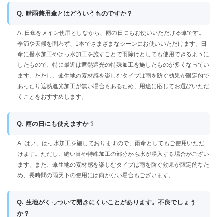
Q. 晴雨兼用傘とはどういうものですか？
A. 日傘をメイン使用としながら、雨の日にもお使いいただける傘です。
季節や天候を問わず、1本でさまざまなシーンにお使いいただけます。日
傘に撥水加工やはっ水加工を施すことで雨除けとしても使用できるように
したもので、特に最近は遮熱遮光の特殊加工を施したものが多くなってい
ます。ただし、傘生地の素材感を楽しむタイプは雨を防ぐ効果が限定的で
あったり遮熱遮光加工が無い場合もあるため、用途に応じてお選びいただ
くことをおすすめします。
Q. 雨の日にも使えますか？
A. はい、はっ水加工を施しておりますので、雨傘としてもご使用いただ
けます。ただし、縫い目や特殊加工の部分から水が浸入する場合がござい
ます。また、傘生地の素材感を楽しむタイプは雨を防ぐ効果が限定的なた
め、長時間の雨天下の使用には向かない場合もございます。
Q. 生地がくっついて開きにくいことがあります。不良でしょう
か？