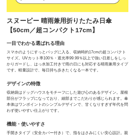
スヌーピー 晴雨兼用折りたたみ日傘
【50cm／超コンパクト17cm】
一目でわかる選ばれる理由
スマホのようにすっとバッグに入る、収納時約17cmの超コンパクト
サイズ。UVカット率100％・遮光率99.99％以上で強い日差しをしっ
かりガードし、はっ水加工付きで雨の日にも対応する晴雨兼用タイプ
です。軽量設計で、毎日持ち歩きたくなる一本です。
デザインの特徴
収納袋はドッグハウスをモチーフにした遊び心のあるデザイン。屋根
部分がフラップになっており、細部までこだわりが感じられます。傘
本体はワンポイントのシンプルデザインで、甘くなりすぎず年代を問
わず使いやすい仕上がりです。
機能・使いやすさ
手開きタイプ（安全カバー付き）で、指をはさみにくい安心設計。親