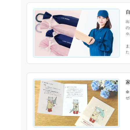
出
の
※
ま
傘
ぜ