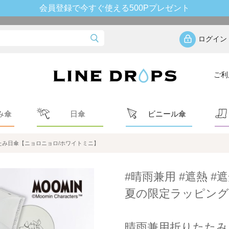
会員登録で今すぐ使える500Pプレゼント
ログイン
ご利
み傘
日傘
ビニール傘
み日傘【ニョロニョロ/ホワイトミニ】
#晴雨兼用 #遮熱 #遮
夏の限定ラッピング
晴雨兼用折りたたみ