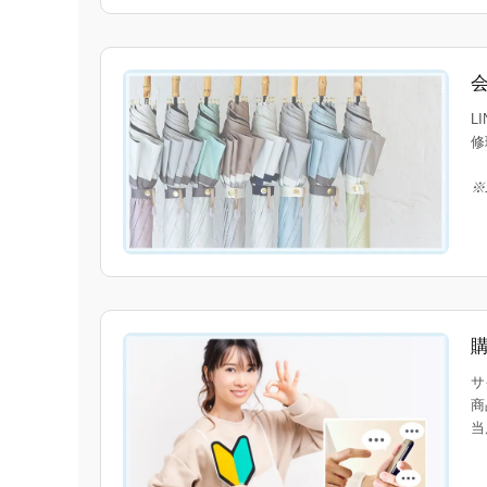
L
修
※
サ
商
当