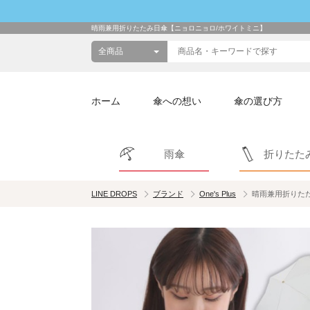
晴雨兼用折りたたみ日傘【ニョロニョロ/ホワイトミニ】
ホーム
傘への想い
傘の選び方
雨傘
折りたた
LINE DROPS
ブランド
One's Plus
晴雨兼用折りたた