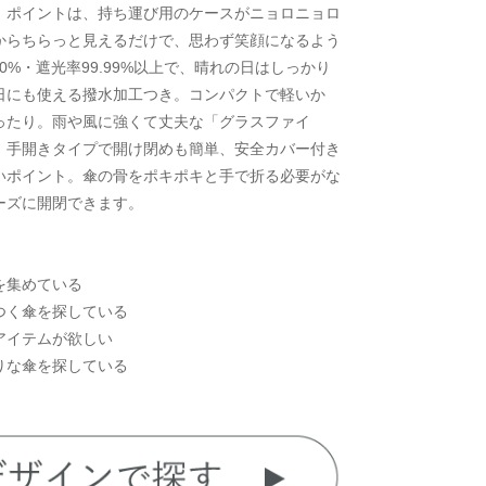
。ポイントは、持ち運び用のケースがニョロニョロ
からちらっと見えるだけで、思わず笑顔になるよう
0%・遮光率99.99%以上で、晴れの日はしっかり
日にも使える撥水加工つき。コンパクトで軽いか
ったり。雨や風に強くて丈夫な「グラスファイ
、手開きタイプで開け閉めも簡単、安全カバー付き
いポイント。傘の骨をポキポキと手で折る必要がな
ーズに開閉できます。
を集めている
つく傘を探している
アイテムが欲しい
りな傘を探している