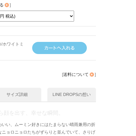
る
]
/ホワイトミ
[
送料について
]
サイズ詳細
LINE DROPSの想い
ら顔を出す、幸せな瞬間。
わいい、ムーミン好きにはたまらない晴雨兼用の折
なニョロニョロたちがずらりと並んでいて、さりげ