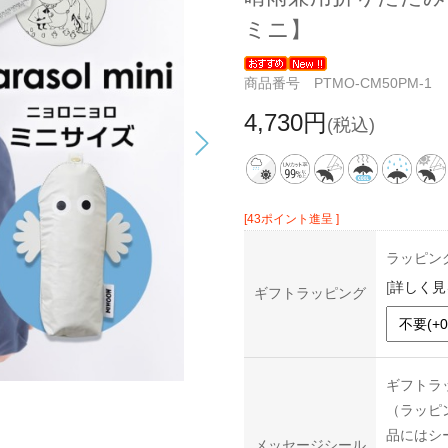
ミニ】
商品番号 PTMO-CM50PM-1
4,730円
(税込)
[43ポイント進呈 ]
ラッピン
[
詳しく見
ギフトラッピング
ギフトラ
（ラッピ
品にはシ
メッセージシール