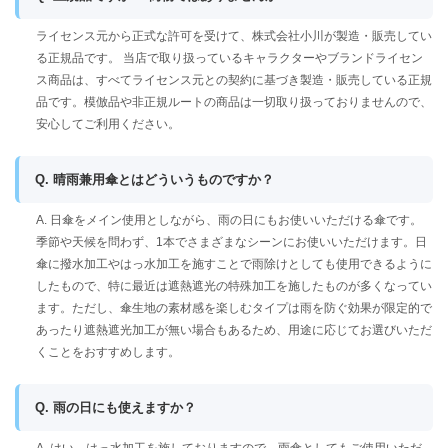
ライセンス元から正式な許可を受けて、株式会社小川が製造・販売してい
る正規品です。 当店で取り扱っているキャラクターやブランドライセン
ス商品は、すべてライセンス元との契約に基づき製造・販売している正規
品です。模倣品や非正規ルートの商品は一切取り扱っておりませんので、
安心してご利用ください。
Q. 晴雨兼用傘とはどういうものですか？
A. 日傘をメイン使用としながら、雨の日にもお使いいただける傘です。
季節や天候を問わず、1本でさまざまなシーンにお使いいただけます。日
傘に撥水加工やはっ水加工を施すことで雨除けとしても使用できるように
したもので、特に最近は遮熱遮光の特殊加工を施したものが多くなってい
ます。ただし、傘生地の素材感を楽しむタイプは雨を防ぐ効果が限定的で
あったり遮熱遮光加工が無い場合もあるため、用途に応じてお選びいただ
くことをおすすめします。
Q. 雨の日にも使えますか？