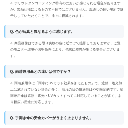
A. ポリウレタンコーティング特有のにおいが感じられる場合があります
が、製品仕様によるもので不良ではございません。風通しの良い場所で陰
干ししていただくことで、徐々に軽減されます。
Q. 色が写真と異なるように感じます。
A. 商品画像はできる限り実物の色に近づけて撮影しておりますが、ご覧
のモニター環境や照明条件により、色味に差異が生じる場合がございま
す。
Q. 雨晴兼用傘との違いは何ですか？
A. 雨晴兼用傘は「雨傘にUVカット効果を加えたもの」で、遮熱・遮光加
工は施されていない場合が多く、晴れの日の快適性はやや限定的です。晴
雨兼用傘は遮熱・遮光・UVカットすべてに対応していることが多く、よ
り幅広い用途に対応します。
Q. 手開き傘の安全カバーがうまく止まりません。