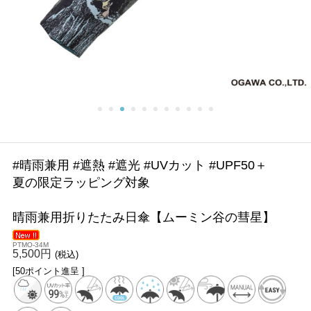
#晴雨兼用 #遮熱 #遮光 #UVカット #UPF50＋
夏の限定ラッピング対象
晴雨兼用折りたたみ日傘【ムーミン谷の彗星】
PTMO-34M
5,500円
(税込)
[50ポイント進呈 ]