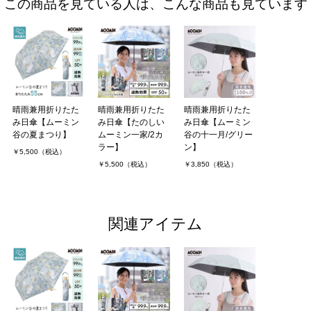
この商品を見ている人は、こんな商品も見ています
晴雨兼用折りたた
晴雨兼用折りたた
晴雨兼用折りたた
み日傘【ムーミン
み日傘【たのしい
み日傘【ムーミン
谷の夏まつり】
ムーミン一家/2カ
谷の十一月/グリー
ラー】
ン】
￥5,500（税込）
￥5,500（税込）
￥3,850（税込）
関連アイテム