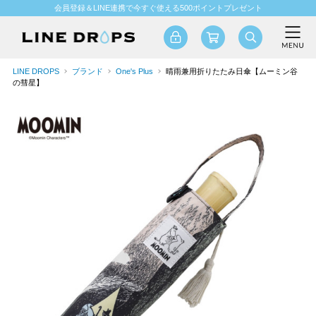
会員登録＆LINE連携で今すぐ使える500ポイントプレゼント
LINE DROPS
ブランド
One's Plus
晴雨兼用折りたたみ日傘【ムーミン谷
の彗星】