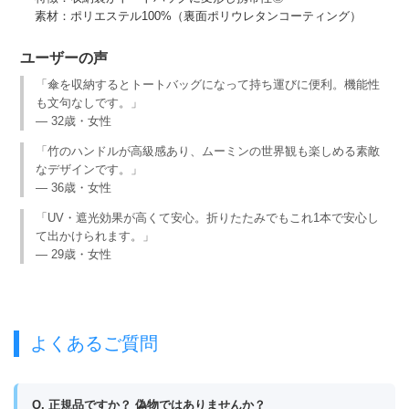
素材：ポリエステル100%（裏面ポリウレタンコーティング）
ユーザーの声
「傘を収納するとトートバッグになって持ち運びに便利。機能性
も文句なしです。」
— 32歳・女性
「竹のハンドルが高級感あり、ムーミンの世界観も楽しめる素敵
なデザインです。」
— 36歳・女性
「UV・遮光効果が高くて安心。折りたたみでもこれ1本で安心し
て出かけられます。」
— 29歳・女性
よくあるご質問
Q. 正規品ですか？ 偽物ではありませんか？