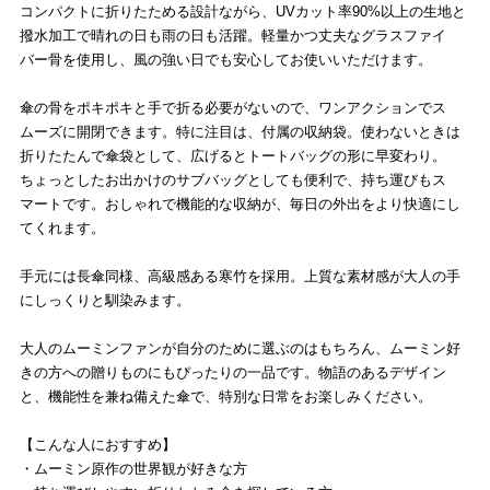
コンパクトに折りたためる設計ながら、UVカット率90%以上の生地と
撥水加工で晴れの日も雨の日も活躍。軽量かつ丈夫なグラスファイ
バー骨を使用し、風の強い日でも安心してお使いいただけます。
傘の骨をポキポキと手で折る必要がないので、ワンアクションでス
ムーズに開閉できます。特に注目は、付属の収納袋。使わないときは
折りたたんで傘袋として、広げるとトートバッグの形に早変わり。
ちょっとしたお出かけのサブバッグとしても便利で、持ち運びもス
マートです。おしゃれで機能的な収納が、毎日の外出をより快適にし
てくれます。
手元には長傘同様、高級感ある寒竹を採用。上質な素材感が大人の手
にしっくりと馴染みます。
大人のムーミンファンが自分のために選ぶのはもちろん、ムーミン好
きの方への贈りものにもぴったりの一品です。物語のあるデザイン
と、機能性を兼ね備えた傘で、特別な日常をお楽しみください。
【こんな人におすすめ】
・ムーミン原作の世界観が好きな方