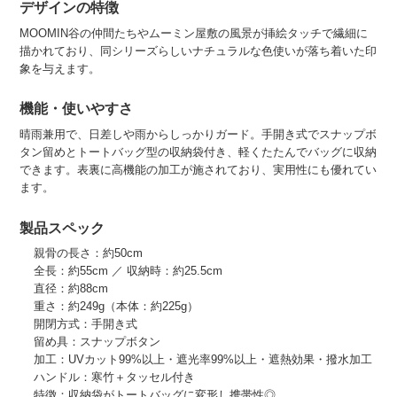
デザインの特徴
MOOMIN谷の仲間たちやムーミン屋敷の風景が挿絵タッチで繊細に
描かれており、同シリーズらしいナチュラルな色使いが落ち着いた印
象を与えます。
機能・使いやすさ
晴雨兼用で、日差しや雨からしっかりガード。手開き式でスナップボ
タン留めとトートバッグ型の収納袋付き、軽くたたんでバッグに収納
できます。表裏に高機能の加工が施されており、実用性にも優れてい
ます。
製品スペック
親骨の長さ：約50cm
全長：約55cm ／ 収納時：約25.5cm
直径：約88cm
重さ：約249g（本体：約225g）
開閉方式：手開き式
留め具：スナップボタン
加工：UVカット99%以上・遮光率99%以上・遮熱効果・撥水加工
ハンドル：寒竹＋タッセル付き
特徴：収納袋がトートバッグに変形し携帯性◎