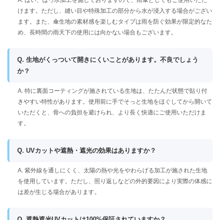
A. はい、はっ水加工を施しておりますので、雨傘としてもご使用いただ
けます。ただし、縫い目や特殊加工の部分から水が浸入する場合がござい
ます。また、傘生地の素材感を楽しむタイプは雨を防ぐ効果が限定的なた
め、長時間の雨天下の使用には向かない場合もございます。
Q. 生地がくっついて開きにくいことがあります。不良でしょう
か？
A. 特に裏面コーティングが施されている生地は、たたんだ状態で貼り付
きやすい特性があります。使用前に手でそっと生地をほぐしてから開いて
いただくと、骨への負担を避けられ、より長く快適にご使用いただけま
す。
Q. UVカットや遮熱・遮光の効果はありますか？
A. 紫外線を通しにくく、太陽の熱や光をやわらげる加工が施された生地
を使用しています。ただし、照り返しなどの外的要因により実際の体感に
は差が生じる場合があります。
Q. 遮熱遮光UVカットは100%保証されていますか？