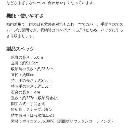
などさまざまなシーンに合わせやすくなっています。
機能・使いやすさ
晴雨兼用で、雨の日も紫外線対策もこれ一本でカバー。手開き式でス
ムーズに開閉でき、収納時はコンパクトに折りたため、バッグにすっ
きり収まります。
製品スペック
親骨の長さ：50cm
全長：約51.5cm
収納時の長さ：約23.5cm
直径：約90cm
持ち手の長さ：約2.8cm
持ち手の太さ：約3.5cm
石突の長さ：-cm
重さ：約227g（収納袋含む）
開閉方式：手開き式
留め具：スナップボタン
晴雨兼用（はっ水加工済）
素材：ポリエステル100%（裏面ポリウレタンコーティング）