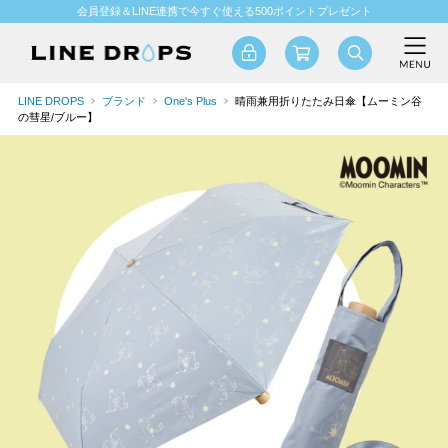
会員登録＆LINE連携で今すぐ使える500ポイントプレゼント
LINE DROPS
ブランド
One's Plus
晴雨兼用折りたたみ日傘【ムーミン谷
の彗星/ブルー】