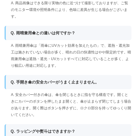
A. 商品画像はできる限り実物の色に近づけて撮影しておりますが、ご覧
のモニター環境や照明条件により、色味に差異が生じる場合がございま
す。
Q. 雨晴兼用傘との違いは何ですか？
A. 雨晴兼用傘は「雨傘にUVカット効果を加えたもの」で、遮熱・遮光加
工は施されていない場合が多く、晴れの日の快適性はやや限定的です。晴
雨兼用傘は遮熱・遮光・UVカットすべてに対応していることが多く、よ
り幅広い用途に対応します。
Q. 手開き傘の安全カバーがうまく止まりません。
A. 安全カバー付きの傘は、傘を閉じるときに指を守る構造です。開くと
きにカバーのボタンを押したまま開くと、傘が止まらず閉じてしまう場合
があります。開く際はボタンを押さずに、ロクロ部分を持ってゆっくり開
いてください。
Q. ラッピングや熨斗はできますか？