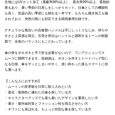
生地にはUVカット加工（遮蔽率99%以上）、遮光率99%以上、遮熱効
果もあり、暑い季節の日差しをしっかりカット。日傘としての機能性
も高く、気温の高い季節にも頼れる一本です。もちろん撥水加工も施
されており、突然の雨にも対応できる晴雨兼用仕様です。
ナチュラルな風合いの合板製ハンドルは手にしっくりなじみ、持ちや
すさと上質感を両立。石突き部分はハンドルと調和するトーンの樹脂
製で、全体のバランスにもこだわっています。
傘の骨をポキポキと手で折る必要がないので、ワンアクションでス
ムーズに開閉できます。収納袋は、ボタンを外すとトートバッグ型に
なる仕様。傘をサッとしまいやすく、使い終わった後もスマートに持
ち運べます。
【こんな人におすすめ】
・ムーミンの世界観を日常に取り入れたい方
・遮光・遮熱性に優れた日傘を探している方
・キャラクターグッズでも落ち着いたデザインを重視したい方
・暑さ・紫外線対策とファッション性を両立させたい方
・ギフトにも喜ばれる、ちょっと特別な傘を探している方