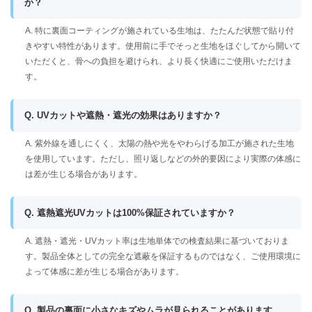
か？
A. 特に裏面コーティングが施されている生地は、たたんだ状態で貼り付
きやすい特性があります。使用前に手でそっと生地をほぐしてから開いて
いただくと、骨への負担を避けられ、より長く快適にご使用いただけま
す。
Q. UVカットや遮熱・遮光の効果はありますか？
A. 紫外線を通しにくく、太陽の熱や光をやわらげる加工が施された生地
を使用しています。ただし、照り返しなどの外的要因により実際の体感に
は差が生じる場合があります。
Q. 遮熱遮光UVカットは100%保証されていますか？
A. 遮熱・遮光・UVカット率は生地単体での検査結果に基づいておりま
す。製品全体としての完全な遮蔽を保証するものではなく、ご使用環境に
よって体感に差が生じる場合があります。
Q. 製品の裏面に小さなキズやムラが見られることがあります。