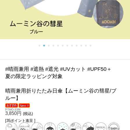
#晴雨兼用 #遮熱 #遮光 #UVカット #UPF50＋
夏の限定ラッピング対象
晴雨兼用折りたたみ日傘【ムーミン谷の彗星/ブ
ルー】
PTMO-33M
3,850円
(税込)
[35ポイント進呈 ]