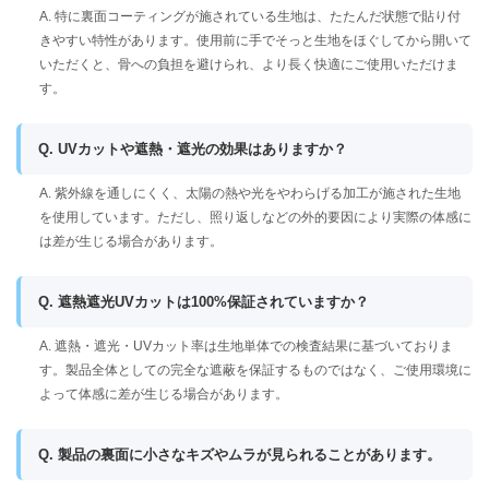
A. 特に裏面コーティングが施されている生地は、たたんだ状態で貼り付
きやすい特性があります。使用前に手でそっと生地をほぐしてから開いて
いただくと、骨への負担を避けられ、より長く快適にご使用いただけま
す。
Q. UVカットや遮熱・遮光の効果はありますか？
A. 紫外線を通しにくく、太陽の熱や光をやわらげる加工が施された生地
を使用しています。ただし、照り返しなどの外的要因により実際の体感に
は差が生じる場合があります。
Q. 遮熱遮光UVカットは100%保証されていますか？
A. 遮熱・遮光・UVカット率は生地単体での検査結果に基づいておりま
す。製品全体としての完全な遮蔽を保証するものではなく、ご使用環境に
よって体感に差が生じる場合があります。
Q. 製品の裏面に小さなキズやムラが見られることがあります。