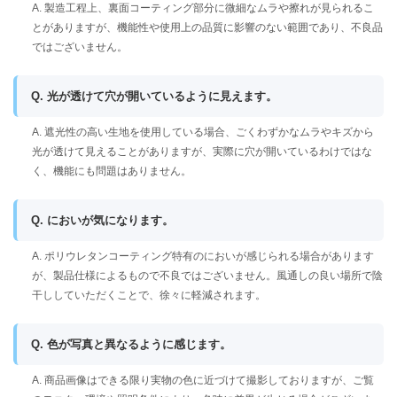
A. 製造工程上、裏面コーティング部分に微細なムラや擦れが見られるこ
とがありますが、機能性や使用上の品質に影響のない範囲であり、不良品
ではございません。
Q. 光が透けて穴が開いているように見えます。
A. 遮光性の高い生地を使用している場合、ごくわずかなムラやキズから
光が透けて見えることがありますが、実際に穴が開いているわけではな
く、機能にも問題はありません。
Q. においが気になります。
A. ポリウレタンコーティング特有のにおいが感じられる場合があります
が、製品仕様によるもので不良ではございません。風通しの良い場所で陰
干ししていただくことで、徐々に軽減されます。
Q. 色が写真と異なるように感じます。
A. 商品画像はできる限り実物の色に近づけて撮影しておりますが、ご覧