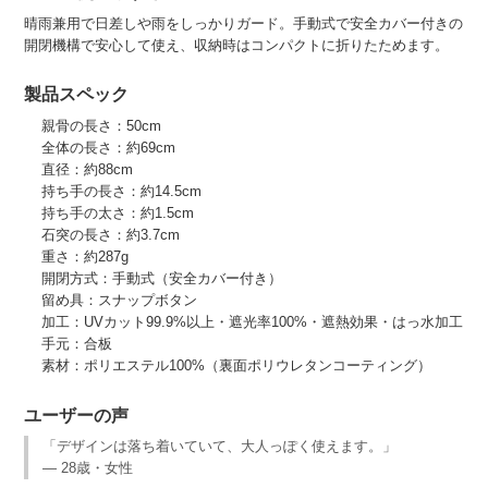
晴雨兼用で日差しや雨をしっかりガード。手動式で安全カバー付きの
開閉機構で安心して使え、収納時はコンパクトに折りたためます。
製品スペック
親骨の長さ：50cm
全体の長さ：約69cm
直径：約88cm
持ち手の長さ：約14.5cm
持ち手の太さ：約1.5cm
石突の長さ：約3.7cm
重さ：約287g
開閉方式：手動式（安全カバー付き）
留め具：スナップボタン
加工：UVカット99.9%以上・遮光率100%・遮熱効果・はっ水加工
手元：合板
素材：ポリエステル100%（裏面ポリウレタンコーティング）
ユーザーの声
「デザインは落ち着いていて、大人っぽく使えます。」
— 28歳・女性