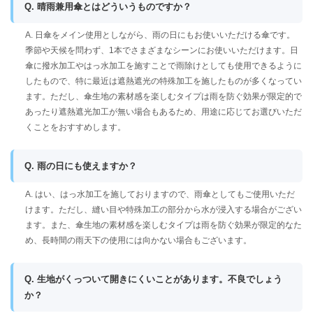
Q. 晴雨兼用傘とはどういうものですか？
A. 日傘をメイン使用としながら、雨の日にもお使いいただける傘です。
季節や天候を問わず、1本でさまざまなシーンにお使いいただけます。日
傘に撥水加工やはっ水加工を施すことで雨除けとしても使用できるように
したもので、特に最近は遮熱遮光の特殊加工を施したものが多くなってい
ます。ただし、傘生地の素材感を楽しむタイプは雨を防ぐ効果が限定的で
あったり遮熱遮光加工が無い場合もあるため、用途に応じてお選びいただ
くことをおすすめします。
Q. 雨の日にも使えますか？
A. はい、はっ水加工を施しておりますので、雨傘としてもご使用いただ
けます。ただし、縫い目や特殊加工の部分から水が浸入する場合がござい
ます。また、傘生地の素材感を楽しむタイプは雨を防ぐ効果が限定的なた
め、長時間の雨天下の使用には向かない場合もございます。
Q. 生地がくっついて開きにくいことがあります。不良でしょう
か？