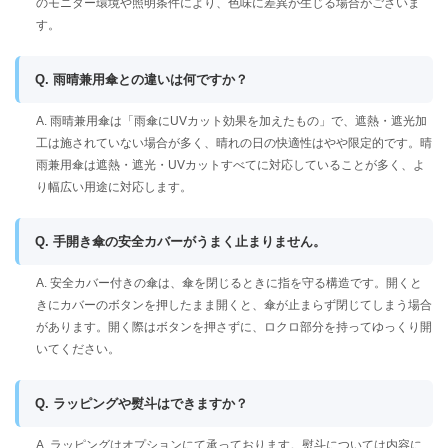
のモニター環境や照明条件により、色味に差異が生じる場合がございま
す。
Q. 雨晴兼用傘との違いは何ですか？
A. 雨晴兼用傘は「雨傘にUVカット効果を加えたもの」で、遮熱・遮光加
工は施されていない場合が多く、晴れの日の快適性はやや限定的です。晴
雨兼用傘は遮熱・遮光・UVカットすべてに対応していることが多く、よ
り幅広い用途に対応します。
Q. 手開き傘の安全カバーがうまく止まりません。
A. 安全カバー付きの傘は、傘を閉じるときに指を守る構造です。開くと
きにカバーのボタンを押したまま開くと、傘が止まらず閉じてしまう場合
があります。開く際はボタンを押さずに、ロクロ部分を持ってゆっくり開
いてください。
Q. ラッピングや熨斗はできますか？
A. ラッピングはオプションにて承っております。熨斗については内容に