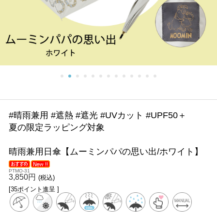
#晴雨兼用 #遮熱 #遮光 #UVカット #UPF50＋
夏の限定ラッピング対象
晴雨兼用日傘【ムーミンパパの思い出/ホワイト】
PTMO-31
3,850円
(税込)
[35ポイント進呈 ]