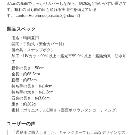
87cmの傘面でしっかりカバーしながら、約262gと扱いやすい重さで
す。晴れの日も雨の日も頼れる実用性を備えていま
す。:contentReference[oaicite:2]{index=2}
製品スペック
用途：晴雨兼用
開閉：手動式（安全カバー付）
留め具：スナップボタン
加工：UVカット99％以上・遮光率99.9％以上・遮熱効果・防水加
工
親骨の長さ：50cm
全長：約68.5cm
直径：約87cm
持ち手の長さ：約14cm
持ち手の太さ：約1.2cm
石突の長さ：約3.6cm
重さ：約262g
素材：ポリエステル100％（裏面ポリウレタンコーティング）
ユーザーの声
「通勤用に購入しました。キャラクターでも上品なデザインなの