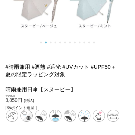
#晴雨兼用 #遮熱 #遮光 #UVカット #UPF50＋
夏の限定ラッピング対象
晴雨兼用日傘【スヌーピー】
25SNP
3,850円
(税込)
[35ポイント進呈 ]