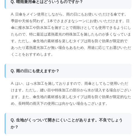
Q. 晴雨兼用傘とはどういうものですか？
A. 日傘をメイン使用としながら、雨の日にもお使いいただける傘です。
季節や天候を問わず、1本でさまざまなシーンにお使いいただけます。日
傘に撥水加工や防水加工を施すことで雨除けとしても使用できるようにし
たもので、特に最近は遮熱遮光の特殊加工を施したものが多くなっていま
す。ただし、傘生地の素材感を楽しむタイプは雨を防ぐ効果が限定的で
あったり遮熱遮光加工が無い場合もあるため、用途に応じてお選びいただ
くことをおすすめします。
Q. 雨の日にも使えますか？
A. はい、はっ水加工を施しておりますので、雨傘としてもご使用いただ
けます。ただし、縫い目や特殊加工の部分から水が浸入する場合がござい
ます。また、傘生地の素材感を楽しむタイプは雨を防ぐ効果が限定的なた
め、長時間の雨天下の使用には向かない場合もございます。
Q. 生地がくっついて開きにくいことがあります。不良でしょう
か？