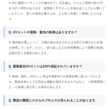
A. 特に裏面コーティングが施されている生地は、たたんだ状態で貼り付
きやすい特性があります。使用前に手でそっと生地をほぐしてから開いて
いただくと、骨への負担を避けられ、より長く快適にご使用いただけま
す。
Q. UVカットや遮熱・遮光の効果はありますか？
A. 紫外線を通しにくく、太陽の熱や光をやわらげる加工が施された生地
を使用しています。ただし、照り返しなどの外的要因により実際の体感に
は差が生じる場合があります。
Q. 遮熱遮光UVカットは100%保証されていますか？
A. 遮熱・遮光・UVカット率は生地単体での検査結果に基づいておりま
す。製品全体としての完全な遮蔽を保証するものではなく、ご使用環境に
よって体感に差が生じる場合があります。
Q. 製品の裏面に小さなキズやムラが見られることがあります。