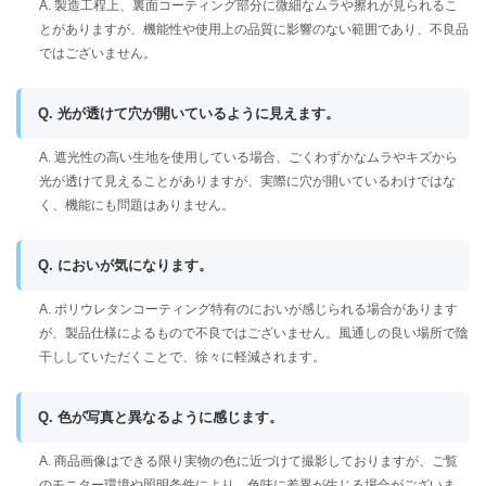
A. 製造工程上、裏面コーティング部分に微細なムラや擦れが見られるこ
とがありますが、機能性や使用上の品質に影響のない範囲であり、不良品
ではございません。
Q. 光が透けて穴が開いているように見えます。
A. 遮光性の高い生地を使用している場合、ごくわずかなムラやキズから
光が透けて見えることがありますが、実際に穴が開いているわけではな
く、機能にも問題はありません。
Q. においが気になります。
A. ポリウレタンコーティング特有のにおいが感じられる場合があります
が、製品仕様によるもので不良ではございません。風通しの良い場所で陰
干ししていただくことで、徐々に軽減されます。
Q. 色が写真と異なるように感じます。
A. 商品画像はできる限り実物の色に近づけて撮影しておりますが、ご覧
のモニター環境や照明条件により、色味に差異が生じる場合がございま