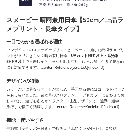
スヌーピー 晴雨兼用日傘【50cm／上品ラ
メプリント・長傘タイプ】
一目でわかる選ばれる理由
ワンポイントのスヌーピープリントと、ベースに施した総柄ラメプリ
ントが上品にきらめく晴雨兼用日傘。
UVカット99％以上・遮光率
99.9％以上
で日差しからしっかり肌を守り、はっ水加工付きで急な雨
にも対応できます。:contentReference[oaicite:0]{index=0}
デザインの特徴
カラーごとに異なるアートが楽しめ、手元や石突にはゴールドパーツ
をあしらいました。留め具のグログランテープもカラーに合わせてお
しゃれに。遊び心あるキャラクター×上品デザインで、通勤・通学・
旅行まで幅広く活躍します。:contentReference[oaicite:1]{index=1}
機能・使いやすさ
手動式（安全カバー付き）で指をはさみにくい安心設計。直径約