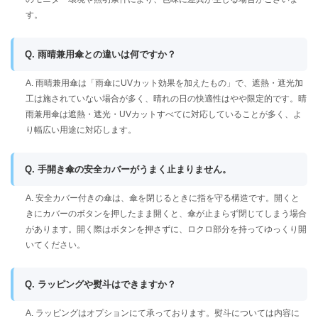
す。
Q. 雨晴兼用傘との違いは何ですか？
A. 雨晴兼用傘は「雨傘にUVカット効果を加えたもの」で、遮熱・遮光加
工は施されていない場合が多く、晴れの日の快適性はやや限定的です。晴
雨兼用傘は遮熱・遮光・UVカットすべてに対応していることが多く、よ
り幅広い用途に対応します。
Q. 手開き傘の安全カバーがうまく止まりません。
A. 安全カバー付きの傘は、傘を閉じるときに指を守る構造です。開くと
きにカバーのボタンを押したまま開くと、傘が止まらず閉じてしまう場合
があります。開く際はボタンを押さずに、ロクロ部分を持ってゆっくり開
いてください。
Q. ラッピングや熨斗はできますか？
A. ラッピングはオプションにて承っております。熨斗については内容に