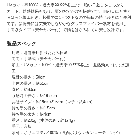
UVカット率100%・遮光率99.99%以上で、強い日差しをしっかり
ガード。遮熱効果もあり、夏のおでかけも快適です。雨の日にも使え
るはっ水加工付き。軽量でコンパクトなので毎日の持ち歩きにも便利
です。親骨先には丈夫でしなやかなグラスファイバー素材を使用し、
手開きタイプ（安全カバー付）で指をはさみにくい安心設計です。
製品スペック
用途：晴雨兼用折りたたみ日傘
開閉：手動式（安全カバー付）
加工：UVカット100%・遮光率99.99%以上・遮熱効果・はっ水加
工
親骨の長さ：50cm
全体の長さ：約51cm
直径：約90cm
収納時の長さ：約16.5cm
共袋サイズ：約19cm×9.5cm（マチ：約4cm）
持ち手の長さ：約1.5cm
持ち手の太さ：約4cm
重さ：約202g（本体のみ：約174g）
手元：合板
素材：ポリエステル100%（裏面ポリウレタンコーティング）