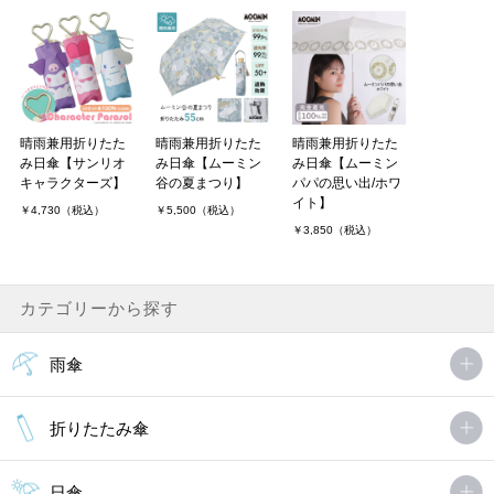
晴雨兼用折りたた
晴雨兼用折りたた
晴雨兼用折りたた
み日傘【サンリオ
み日傘【ムーミン
み日傘【ムーミン
キャラクターズ】
谷の夏まつり】
パパの思い出/ホワ
イト】
￥4,730（税込）
￥5,500（税込）
￥3,850（税込）
カテゴリーから探す
雨傘
折りたたみ傘
日傘