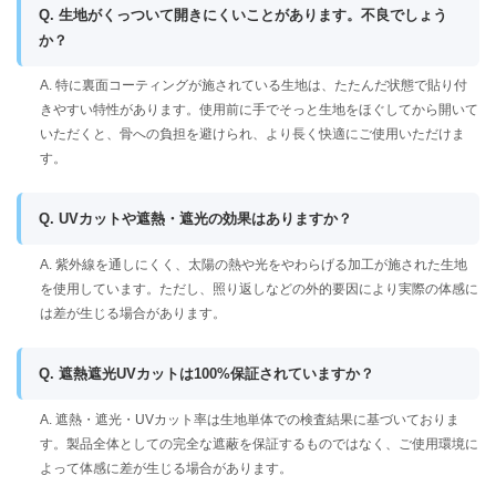
Q. 生地がくっついて開きにくいことがあります。不良でしょう
か？
A. 特に裏面コーティングが施されている生地は、たたんだ状態で貼り付
きやすい特性があります。使用前に手でそっと生地をほぐしてから開いて
いただくと、骨への負担を避けられ、より長く快適にご使用いただけま
す。
Q. UVカットや遮熱・遮光の効果はありますか？
A. 紫外線を通しにくく、太陽の熱や光をやわらげる加工が施された生地
を使用しています。ただし、照り返しなどの外的要因により実際の体感に
は差が生じる場合があります。
Q. 遮熱遮光UVカットは100%保証されていますか？
A. 遮熱・遮光・UVカット率は生地単体での検査結果に基づいておりま
す。製品全体としての完全な遮蔽を保証するものではなく、ご使用環境に
よって体感に差が生じる場合があります。