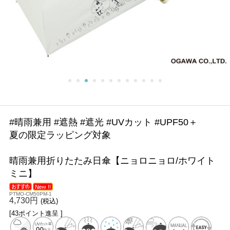
#晴雨兼用 #遮熱 #遮光 #UVカット #UPF50＋
夏の限定ラッピング対象
晴雨兼用折りたたみ日傘【ニョロニョロ/ホワイト
ミニ】
PTMO-CM50PM-1
4,730円
(税込)
[43ポイント進呈 ]