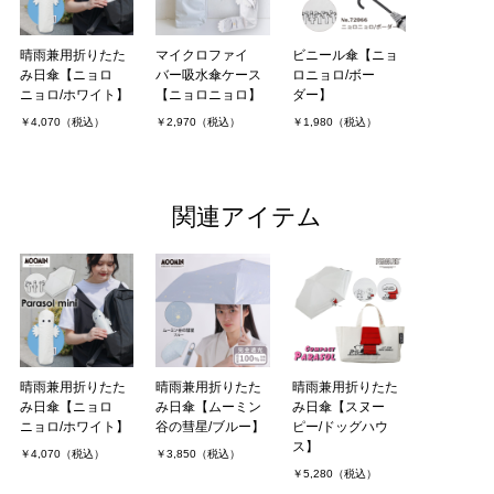
晴雨兼用折りたた
マイクロファイ
ビニール傘【ニョ
み日傘【ニョロ
バー吸水傘ケース
ロニョロ/ボー
ニョロ/ホワイト】
【ニョロニョロ】
ダー】
￥4,070（税込）
￥2,970（税込）
￥1,980（税込）
関連アイテム
晴雨兼用折りたた
晴雨兼用折りたた
晴雨兼用折りたた
み日傘【ニョロ
み日傘【ムーミン
み日傘【スヌー
ニョロ/ホワイト】
谷の彗星/ブルー】
ピー/ドッグハウ
ス】
￥4,070（税込）
￥3,850（税込）
￥5,280（税込）