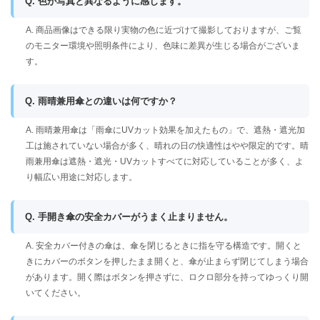
Q. 色が写真と異なるように感じます。
A. 商品画像はできる限り実物の色に近づけて撮影しておりますが、ご覧
のモニター環境や照明条件により、色味に差異が生じる場合がございま
す。
Q. 雨晴兼用傘との違いは何ですか？
A. 雨晴兼用傘は「雨傘にUVカット効果を加えたもの」で、遮熱・遮光加
工は施されていない場合が多く、晴れの日の快適性はやや限定的です。晴
雨兼用傘は遮熱・遮光・UVカットすべてに対応していることが多く、よ
り幅広い用途に対応します。
Q. 手開き傘の安全カバーがうまく止まりません。
A. 安全カバー付きの傘は、傘を閉じるときに指を守る構造です。開くと
きにカバーのボタンを押したまま開くと、傘が止まらず閉じてしまう場合
があります。開く際はボタンを押さずに、ロクロ部分を持ってゆっくり開
いてください。