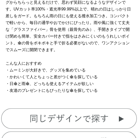
グからちらっと見えるだけで、思わず笑顔になるようなデザインで
す。UVカット率100%・遮光率99.99%以上で、晴れの日はしっかり日
差しをガード。もちろん雨の日にも使える撥水加工つき。コンパクト
で軽いから、毎日の通学やおでかけにぴったり。雨や風に強くて丈夫
な「グラスファイバー」骨を使用（親骨先のみ）、手開きタイプで開
け閉めも簡単、安全カバー付きで指をはさみにくいのもうれしいポイ
ント。傘の骨をポキポキと手で折る必要がないので、ワンアクション
でスムーズに開閉できます。
こんな人におすすめ
・ムーミンが大好きで、グッズを集めている
・かわいくて人とちょっと差がつく傘を探している
・日傘と雨傘、どっちも使えるアイテムが欲しい
・友達のプレゼントにもぴったりな傘を探している