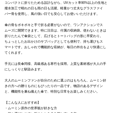
コンパクトに折りたためる設計ながら、UVカット率90%以上の生地と
撥水加工で晴れの日も雨の日も活躍。軽量かつ丈夫なグラスファイ
バー骨を使用し、風の強い日でも安心してお使いいただけます。
傘の骨をポキポキと手で折る必要がないので、ワンアクションでス
ムーズに開閉できます。特に注目は、付属の収納袋。使わないときは
折りたたんで傘袋として、広げるとトートバッグの形に早変わり。
ちょっとしたお出かけのサブバッグとしても便利で、持ち運びもス
マートです。おしゃれで機能的な収納が、毎日の外出をより快適にし
てくれます。
手元には長傘同様、高級感ある寒竹を採用。上質な素材感が大人の手
にしっくりと馴染みます。
大人のムーミンファンが自分のために選ぶのはもちろん、ムーミン好
きの方への贈りものにもぴったりの一品です。物語のあるデザイン
と、機能性を兼ね備えた傘で、特別な日常をお楽しみください。
【こんな人におすすめ】
・ムーミン原作の世界観が好きな方