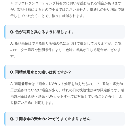
A. ポリウレタンコーティング特有のにおいが感じられる場合があります
が、製品仕様によるもので不良ではございません。風通しの良い場所で陰
干ししていただくことで、徐々に軽減されます。
Q. 色が写真と異なるように感じます。
A. 商品画像はできる限り実物の色に近づけて撮影しておりますが、ご覧
のモニター環境や照明条件により、色味に差異が生じる場合がございま
す。
Q. 雨晴兼用傘との違いは何ですか？
A. 雨晴兼用傘は「雨傘にUVカット効果を加えたもの」で、遮熱・遮光加
工は施されていない場合が多く、晴れの日の快適性はやや限定的です。晴
雨兼用傘は遮熱・遮光・UVカットすべてに対応していることが多く、よ
り幅広い用途に対応します。
Q. 手開き傘の安全カバーがうまく止まりません。