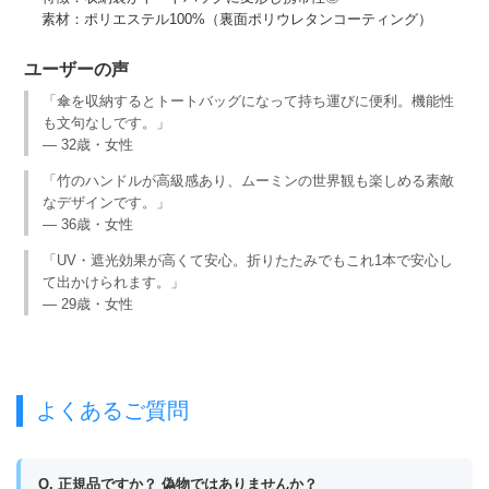
素材：ポリエステル100%（裏面ポリウレタンコーティング）
ユーザーの声
「傘を収納するとトートバッグになって持ち運びに便利。機能性
も文句なしです。」
— 32歳・女性
「竹のハンドルが高級感あり、ムーミンの世界観も楽しめる素敵
なデザインです。」
— 36歳・女性
「UV・遮光効果が高くて安心。折りたたみでもこれ1本で安心し
て出かけられます。」
— 29歳・女性
よくあるご質問
Q. 正規品ですか？ 偽物ではありませんか？