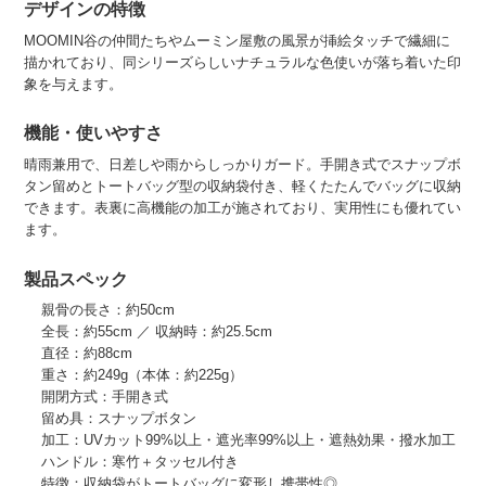
デザインの特徴
MOOMIN谷の仲間たちやムーミン屋敷の風景が挿絵タッチで繊細に
描かれており、同シリーズらしいナチュラルな色使いが落ち着いた印
象を与えます。
機能・使いやすさ
晴雨兼用で、日差しや雨からしっかりガード。手開き式でスナップボ
タン留めとトートバッグ型の収納袋付き、軽くたたんでバッグに収納
できます。表裏に高機能の加工が施されており、実用性にも優れてい
ます。
製品スペック
親骨の長さ：約50cm
全長：約55cm ／ 収納時：約25.5cm
直径：約88cm
重さ：約249g（本体：約225g）
開閉方式：手開き式
留め具：スナップボタン
加工：UVカット99%以上・遮光率99%以上・遮熱効果・撥水加工
ハンドル：寒竹＋タッセル付き
特徴：収納袋がトートバッグに変形し携帯性◎