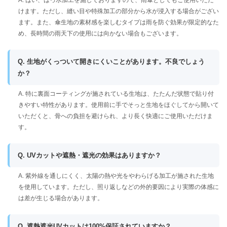
A. はい、はっ水加工を施しておりますので、雨傘としてもご使用いただ
けます。ただし、縫い目や特殊加工の部分から水が浸入する場合がござい
ます。また、傘生地の素材感を楽しむタイプは雨を防ぐ効果が限定的なた
め、長時間の雨天下の使用には向かない場合もございます。
Q. 生地がくっついて開きにくいことがあります。不良でしょう
か？
A. 特に裏面コーティングが施されている生地は、たたんだ状態で貼り付
きやすい特性があります。使用前に手でそっと生地をほぐしてから開いて
いただくと、骨への負担を避けられ、より長く快適にご使用いただけま
す。
Q. UVカットや遮熱・遮光の効果はありますか？
A. 紫外線を通しにくく、太陽の熱や光をやわらげる加工が施された生地
を使用しています。ただし、照り返しなどの外的要因により実際の体感に
は差が生じる場合があります。
Q. 遮熱遮光UVカットは100%保証されていますか？