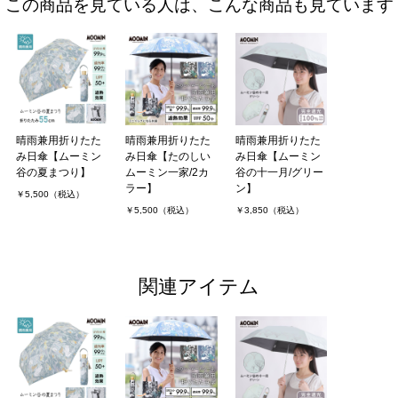
この商品を見ている人は、こんな商品も見ています
晴雨兼用折りたた
晴雨兼用折りたた
晴雨兼用折りたた
み日傘【ムーミン
み日傘【たのしい
み日傘【ムーミン
谷の夏まつり】
ムーミン一家/2カ
谷の十一月/グリー
ラー】
ン】
￥5,500（税込）
￥5,500（税込）
￥3,850（税込）
関連アイテム