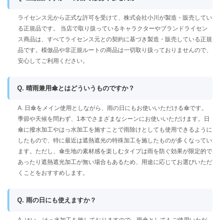
ライセンス元から正式な許可を受けて、株式会社小川が製造・販売してい
る正規品です。 当店で取り扱っているキャラクターやブランドライセン
ス商品は、すべてライセンス元との契約に基づき製造・販売している正規
品です。模倣品や非正規ルートの商品は一切取り扱っておりませんので、
安心してご利用ください。
Q. 晴雨兼用傘とはどういうものですか？
A. 日傘をメイン使用としながら、雨の日にもお使いいただける傘です。
季節や天候を問わず、1本でさまざまなシーンにお使いいただけます。日
傘に撥水加工やはっ水加工を施すことで雨除けとしても使用できるように
したもので、特に最近は遮熱遮光の特殊加工を施したものが多くなってい
ます。ただし、傘生地の素材感を楽しむタイプは雨を防ぐ効果が限定的で
あったり遮熱遮光加工が無い場合もあるため、用途に応じてお選びいただ
くことをおすすめします。
Q. 雨の日にも使えますか？