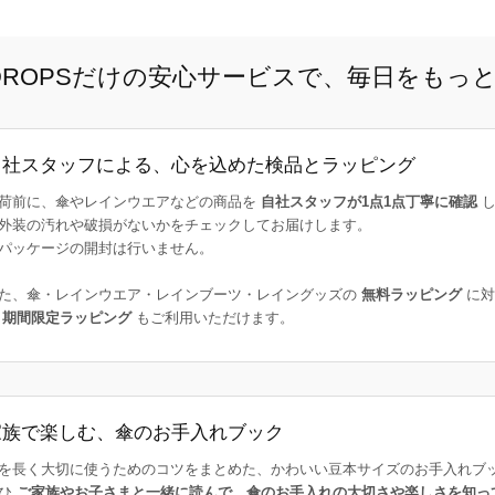
E DROPSだけの安心サービスで、毎日をもっ
自社スタッフによる、心を込めた検品とラッピング
荷前に、傘やレインウエアなどの商品を
自社スタッフが1点1点丁寧に確認
し
外装の汚れや破損がないかをチェックしてお届けします。
パッケージの開封は行いません。
た、傘・レインウエア・レインブーツ・レイングッズの
無料ラッピング
に対
た
期間限定ラッピング
もご利用いただけます。
家族で楽しむ、傘のお手入れブック
を長く大切に使うためのコツをまとめた、かわいい豆本サイズのお手入れブ
ひ
ご家族やお子さまと一緒に読んで、傘のお手入れの大切さや楽しさを知っ