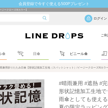
会員登録で今すぐ使える500Pプレゼント
ージークローズ/6カラー】
ログイン
ご利
み傘
日傘
ビニール傘
雨兼用折りたたみ日傘【形状記憶加工生地（スパットシャット）/イージークローズ/6カラ
#晴雨兼用 #遮熱 #
形状記憶加工生地で
雨傘としても使える
夏の限定ラッピング