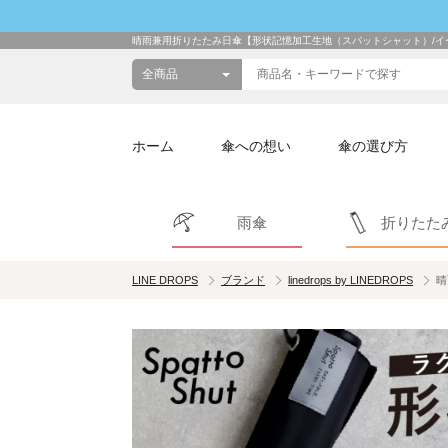
晴雨兼用折りたたみ日傘【形状記憶加工生地（スパットシャット）/イ
ホーム
傘への想い
傘の選び方
雨傘
折りたた
LINE DROPS
ブランド
linedrops by LINEDROPS
晴