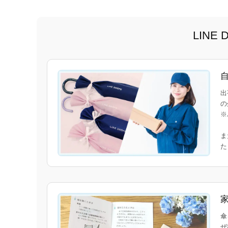
LIN
出
の
※
ま
傘
ぜ