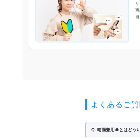
サ
商
当
よくあるご質
Q. 晴雨兼用傘とはどう