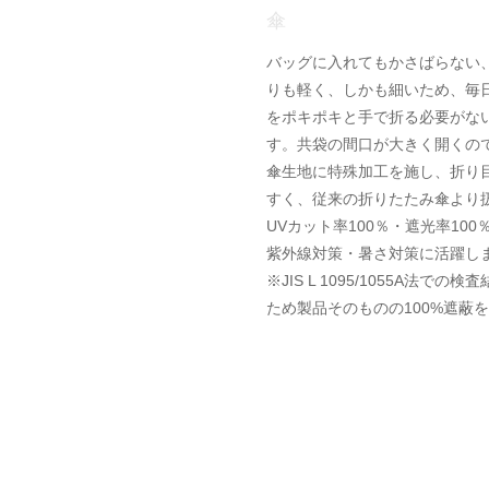
傘
バッグに入れてもかさばらない、
りも軽く、しかも細いため、毎
をポキポキと手で折る必要がな
す。共袋の間口が大きく開くの
傘生地に特殊加工を施し、折り
すく、従来の折りたたみ傘より
UVカット率100％・遮光率1
紫外線対策・暑さ対策に活躍し
※JIS L 1095/1055A
ため製品そのものの100%遮蔽