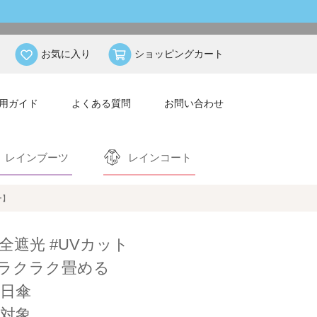
お気に入り
ショッピングカート
用ガイド
よくある質問
お問い合わせ
レインブーツ
レインコート
ー】
完全遮光 #UVカット
ラクラク畳める
日傘
対象