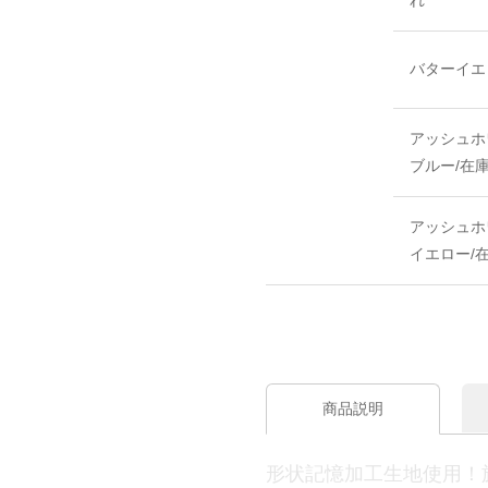
れ
バターイエ
アッシュホ
ブルー/在
アッシュホ
イエロー/
商品説明
形状記憶加工生地使用！