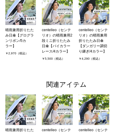
晴雨兼用折りたた
centelleo（センテ
centelleo（センテ
み日傘【グログラ
リオ）の晴雨兼用2
リオ）の晴雨兼用
ンリボン/5カ
段ミニ折りたたみ
折りたたみ日傘
ラー】
日傘【バイカラー
【ダンガリー調切
レース/4カラー】
り継ぎ/4カラー】
￥2,970（税込）
￥5,500（税込）
￥4,290（税込）
関連アイテム
晴雨兼用折りたた
centelleo（センテ
centelleo（センテ