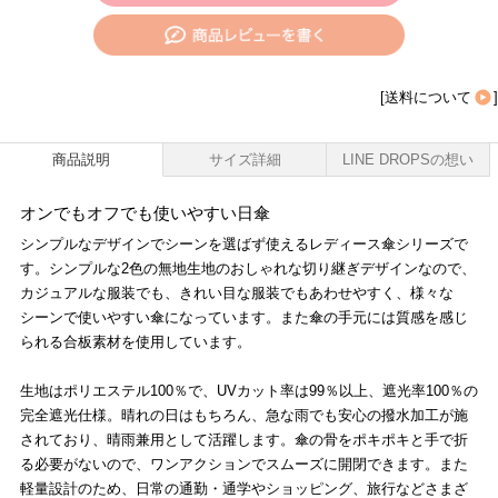
[
送料について
]
商品説明
サイズ詳細
LINE DROPSの想い
オンでもオフでも使いやすい日傘
シンプルなデザインでシーンを選ばず使えるレディース傘シリーズで
す。シンプルな2色の無地生地のおしゃれな切り継ぎデザインなので、
カジュアルな服装でも、きれい目な服装でもあわせやすく、様々な
シーンで使いやすい傘になっています。また傘の手元には質感を感じ
られる合板素材を使用しています。
生地はポリエステル100％で、UVカット率は99％以上、遮光率100％の
完全遮光仕様。晴れの日はもちろん、急な雨でも安心の撥水加工が施
されており、晴雨兼用として活躍します。傘の骨をポキポキと手で折
る必要がないので、ワンアクションでスムーズに開閉できます。また
軽量設計のため、日常の通勤・通学やショッピング、旅行などさまざ