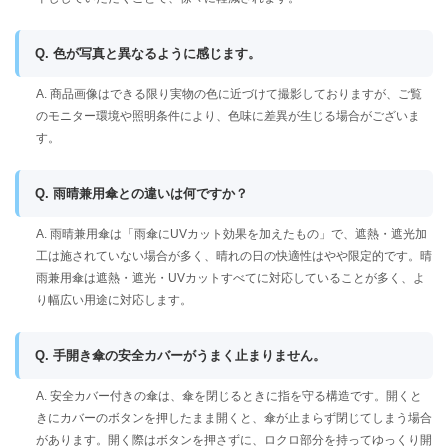
Q. 色が写真と異なるように感じます。
A. 商品画像はできる限り実物の色に近づけて撮影しておりますが、ご覧
のモニター環境や照明条件により、色味に差異が生じる場合がございま
す。
Q. 雨晴兼用傘との違いは何ですか？
A. 雨晴兼用傘は「雨傘にUVカット効果を加えたもの」で、遮熱・遮光加
工は施されていない場合が多く、晴れの日の快適性はやや限定的です。晴
雨兼用傘は遮熱・遮光・UVカットすべてに対応していることが多く、よ
り幅広い用途に対応します。
Q. 手開き傘の安全カバーがうまく止まりません。
A. 安全カバー付きの傘は、傘を閉じるときに指を守る構造です。開くと
きにカバーのボタンを押したまま開くと、傘が止まらず閉じてしまう場合
があります。開く際はボタンを押さずに、ロクロ部分を持ってゆっくり開