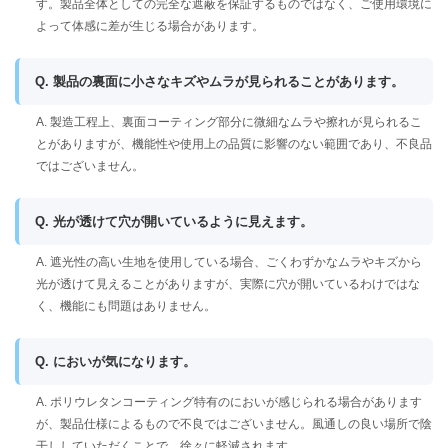
す。製品全体としての完全な遮蔽を保証するものではなく、ご使用環境に
よって体感に差が生じる場合があります。
Q. 製品の裏面に小さなキズやムラが見られることがあります。
A. 製造工程上、裏面コーティング部分に微細なムラや擦れが見られるこ
とがありますが、機能性や使用上の品質に影響のない範囲であり、不良品
ではございません。
Q. 光が透けて穴が開いているように見えます。
A. 遮光性の高い生地を使用している場合、ごくわずかなムラやキズから
光が透けて見えることがありますが、実際に穴が開いているわけではな
く、機能にも問題はありません。
Q. においが気になります。
A. ポリウレタンコーティング特有のにおいが感じられる場合があります
が、製品仕様によるもので不良ではございません。風通しの良い場所で陰
干ししていただくことで、徐々に軽減されます。