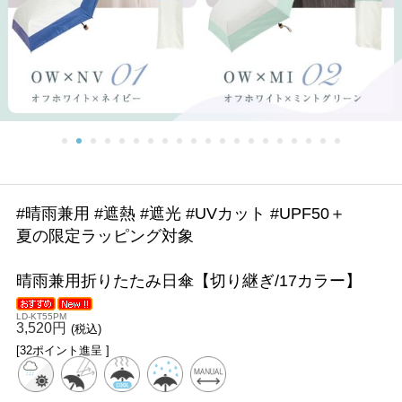
#晴雨兼用 #遮熱 #遮光 #UVカット #UPF50＋
夏の限定ラッピング対象
晴雨兼用折りたたみ日傘【切り継ぎ/17カラー】
LD-KT55PM
3,520円
(税込)
[32ポイント進呈 ]