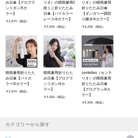
み日傘【グログラ
リオ）の晴雨兼用2
リオ）の晴雨兼用
ンリボン/5カ
段ミニ折りたたみ
折りたたみ日傘
ラー】
日傘【バイカラー
【ダンガリー調切
レース/4カラー】
り継ぎ/4カラー】
￥2,970（税込）
￥5,500（税込）
￥4,290（税込）
晴雨兼用折りたた
晴雨兼用折りたた
centelleo（センテ
み日傘【バイカ
み日傘【グログラ
リオ）の晴雨兼用
ラー/5カラー】
ンリボン/4カ
折りたたみ日傘
ラー】
【グログラン/4カ
￥2,970（税込）
ラー】
￥3,300（税込）
￥5,500（税込）
カテゴリーから探す