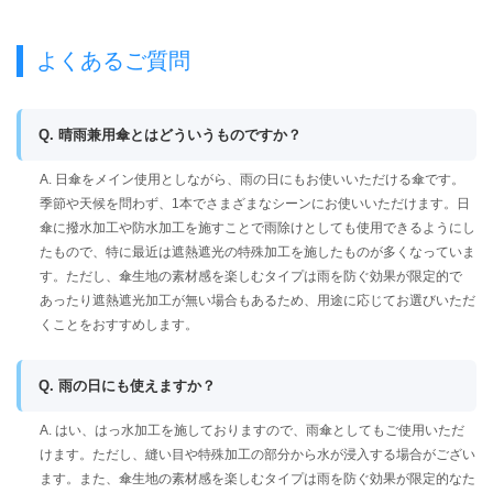
よくあるご質問
Q. 晴雨兼用傘とはどういうものですか？
A. 日傘をメイン使用としながら、雨の日にもお使いいただける傘です。
季節や天候を問わず、1本でさまざまなシーンにお使いいただけます。日
傘に撥水加工や防水加工を施すことで雨除けとしても使用できるようにし
たもので、特に最近は遮熱遮光の特殊加工を施したものが多くなっていま
す。ただし、傘生地の素材感を楽しむタイプは雨を防ぐ効果が限定的で
あったり遮熱遮光加工が無い場合もあるため、用途に応じてお選びいただ
くことをおすすめします。
Q. 雨の日にも使えますか？
A. はい、はっ水加工を施しておりますので、雨傘としてもご使用いただ
けます。ただし、縫い目や特殊加工の部分から水が浸入する場合がござい
ます。また、傘生地の素材感を楽しむタイプは雨を防ぐ効果が限定的なた