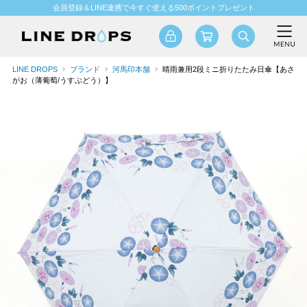
会員登録＆LINE連携で今すぐ使える500ポイントプレゼント
LINE DROPS
ブランド
河馬印本舗
晴雨兼用2段ミニ折りたたみ日傘【あさ
がお（薄葡萄/うすぶどう）】