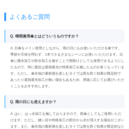
よくあるご質問
Q. 晴雨兼用傘とはどういうものですか？
A. 日傘をメイン使用としながら、雨の日にもお使いいただける傘です。
季節や天候を問わず、1本でさまざまなシーンにお使いいただけます。日
傘に撥水加工や防水加工を施すことで雨除けとしても使用できるようにし
たもので、特に最近は遮熱遮光の特殊加工を施したものが多くなっていま
す。ただし、傘生地の素材感を楽しむタイプは雨を防ぐ効果が限定的で
あったり遮熱遮光加工が無い場合もあるため、用途に応じてお選びいただ
くことをおすすめします。
Q. 雨の日にも使えますか？
A. はい、はっ水加工を施しておりますので、雨傘としてもご使用いただ
けます。ただし、縫い目や特殊加工の部分から水が浸入する場合がござい
ます。また、傘生地の素材感を楽しむタイプは雨を防ぐ効果が限定的なた