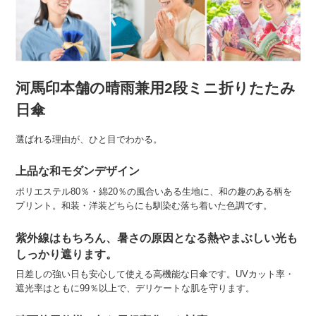
河馬印本舗の晴雨兼用2段ミニ折りたたみ
日傘
選ばれる理由が、ひと目でわかる。
上品な和モダンデザイン
ポリエステル80％・綿20％の風合いある生地に、和の趣のある柄を
プリント。和装・洋装どちらにも馴染む落ち着いた色調です。
紫外線はもちろん、暑さの原因となる熱やまぶしい光も
しっかり遮ります。
日差しの強い日も安心して使える高機能な日傘です。UVカット率・
遮光率はともに99％以上で、デリケートな肌を守ります。