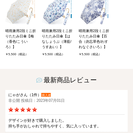
晴雨兼用2段ミニ折
晴雨兼用2段ミニ折
晴雨兼用2段ミニ折
りたたみ日傘【梅
りたたみ日傘【は
りたたみ日傘【百
（香色/こうい
なしょうぶ（薄藍/
合（勿忘草色/わす
ろ）】
うすあい）】
れなぐさいろ）】
￥5,500（税込）
￥5,500（税込）
￥5,500（税込）
最新商品レビュー
にゃがさん（1件）
購入者
非公開 投稿日：2023年07月01日
デザインが好きで購入しました。
持ち手がおしゃれで持ちやすく、気に入っています。