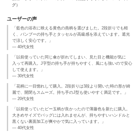
グ）
ユーザーの声
「藍色の浴衣に映える黄色の燕柄を選びました。2段折りでも軽
く、バンブーの持ち手とタッセルが高級感を添えています。遮光
で涼しく安心です。」
— 40代女性
「以前使っていた同じ傘が折れてしまい、見た目と機能が気に
入って再購入。J字型の持ち手が持ちやすく、風にも強いので安心
して使えます。」
— 30代女性
「花柄に一目惚れして購入。2段折りは3段より開いた時の形が綺
麗で、開閉もスムーズ。持ち手のJ型も使いやすく満足です。」
— 20代女性
「以前使っていたビー玉柄が良かったので薄藤色を新たに購入。
大きめサイズでバッグには入れませんが、持ちやすいハンドルと
黒くない裏面加工が爽やかで気に入っています。」
— 40代女性