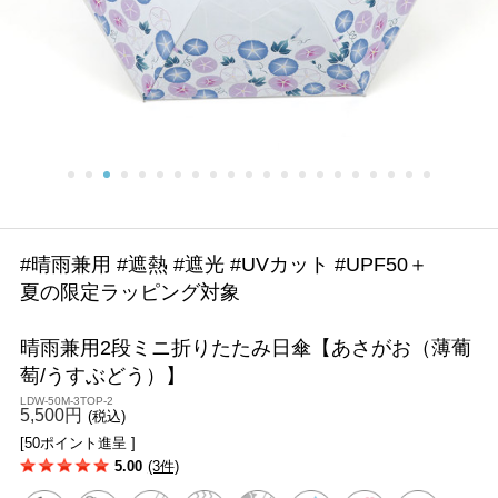
#晴雨兼用 #遮熱 #遮光 #UVカット #UPF50＋
夏の限定ラッピング対象
晴雨兼用2段ミニ折りたたみ日傘【あさがお（薄葡
萄/うすぶどう）】
LDW-50M-3TOP-2
5,500円
(税込)
[50ポイント進呈 ]
5.00
(3件)