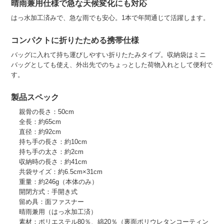
晴雨兼用仕様で急な天候変化にも対応
はっ水加工済みで、急な雨でも安心。1本で年間通じて活躍します。
コンパクトに折りたためる携帯仕様
バッグに入れて持ち運びしやすい折りたたみタイプ。収納袋はミニ
バッグとしても使え、外出先でのちょっとした荷物入れとして便利で
す。
製品スペック
親骨の長さ：50cm
全長：約65cm
直径：約92cm
持ち手の長さ：約10cm
持ち手の太さ：約2cm
収納時の長さ：約41cm
共袋サイズ：約6.5cm×31cm
重量：約246g（本体のみ）
開閉方式：手開き式
留め具：面ファスナー
晴雨兼用（はっ水加工済）
素材：ポリエステル80％、綿20％（裏面ポリウレタンコーティン