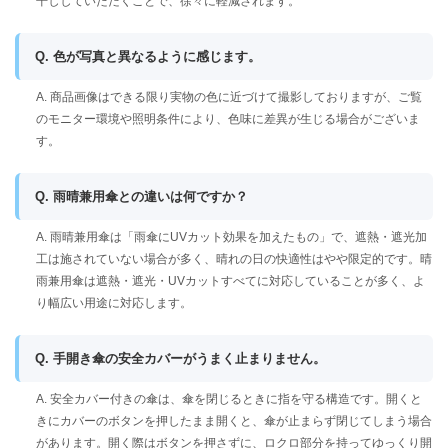
干ししていただくことで、徐々に軽減されます。
Q. 色が写真と異なるように感じます。
A. 商品画像はできる限り実物の色に近づけて撮影しておりますが、ご覧
のモニター環境や照明条件により、色味に差異が生じる場合がございま
す。
Q. 雨晴兼用傘との違いは何ですか？
A. 雨晴兼用傘は「雨傘にUVカット効果を加えたもの」で、遮熱・遮光加
工は施されていない場合が多く、晴れの日の快適性はやや限定的です。晴
雨兼用傘は遮熱・遮光・UVカットすべてに対応していることが多く、よ
り幅広い用途に対応します。
Q. 手開き傘の安全カバーがうまく止まりません。
A. 安全カバー付きの傘は、傘を閉じるときに指を守る構造です。開くと
きにカバーのボタンを押したまま開くと、傘が止まらず閉じてしまう場合
があります。開く際はボタンを押さずに、ロクロ部分を持ってゆっくり開