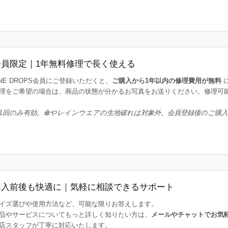
会員限定｜1年無料修理で長く使える
INE DROPS会員にご登録いただくと、
ご購入から1年以内の修理費用が無料
理をご希望の場合は、商品の状態が分かるお写真をお送りください。修理可
1回のみ有効。傘やレインウエアの生地破れは対象外。会員登録後のご購
購入前後も快適に｜気軽に相談できるサポート
イズ選びや使用方法など、可能な限りお答えします。
品やサービスについてもっと詳しく知りたい方は、
メールやチャットでお気
店スタッフが丁寧に対応いたします。