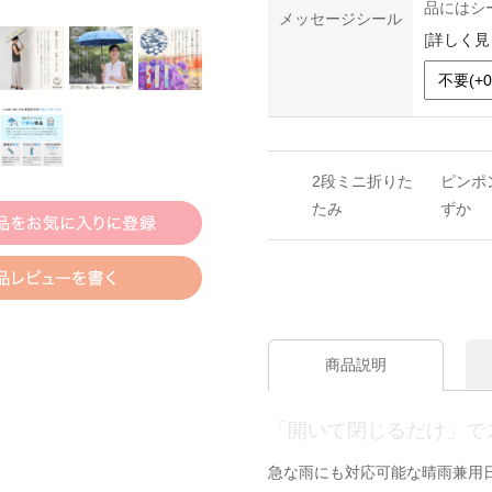
品にはシ
メッセージシール
[
詳しく見
2段ミニ折りた
ピンポ
たみ
ずか
商品説明
「開いて閉じるだけ」で
急な雨にも対応可能な晴雨兼用日