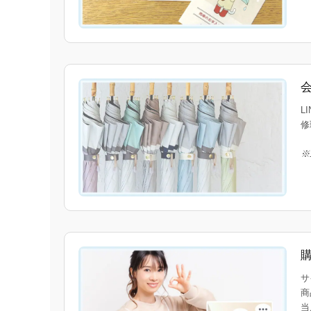
L
修
※
サ
商
当