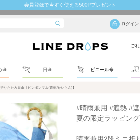
会員登録で今すぐ使える500Pプレゼント
ログイン
ご利
み傘
日傘
ビニール傘
折りたたみ日傘【ピンポンマム(青藍/せいらん)】
#晴雨兼用 #遮熱 #遮
夏の限定ラッピング
晴雨兼用2段ミニ折