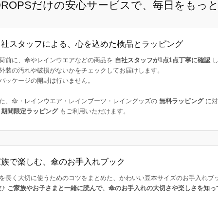
E DROPSだけの安心サービスで、毎日をもっ
自社スタッフによる、心を込めた検品とラッピング
荷前に、傘やレインウエアなどの商品を
自社スタッフが1点1点丁寧に確認
し
外装の汚れや破損がないかをチェックしてお届けします。
パッケージの開封は行いません。
た、傘・レインウエア・レインブーツ・レイングッズの
無料ラッピング
に対
た
期間限定ラッピング
もご利用いただけます。
家族で楽しむ、傘のお手入れブック
を長く大切に使うためのコツをまとめた、かわいい豆本サイズのお手入れブ
ひ
ご家族やお子さまと一緒に読んで、傘のお手入れの大切さや楽しさを知っ