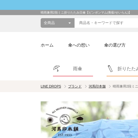
晴雨兼用2段ミニ折りたたみ日傘【ピンポンマム(青藍/せいらん)】
ホーム
傘への想い
傘の選び方
雨傘
折りたた
LINE DROPS
ブランド
河馬印本舗
晴雨兼用2段ミニ