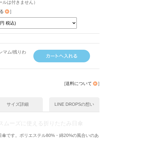
ールは付きません）
る
]
ンマム/残りわ
[
送料について
]
サイズ詳細
LINE DROPSの想い
スムーズに使える折りたたみ日傘
傘です。ポリエステル80%・綿20%の風合いのあ