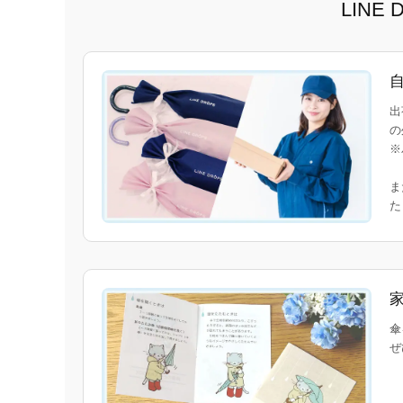
LIN
出
の
※
ま
傘
ぜ