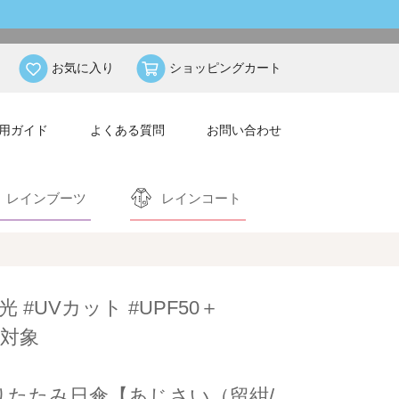
お気に入り
ショッピングカート
用ガイド
よくある質問
お問い合わせ
レインブーツ
レインコート
光 #UVカット #UPF50＋
対象
りたたみ日傘【あじさい（留紺/