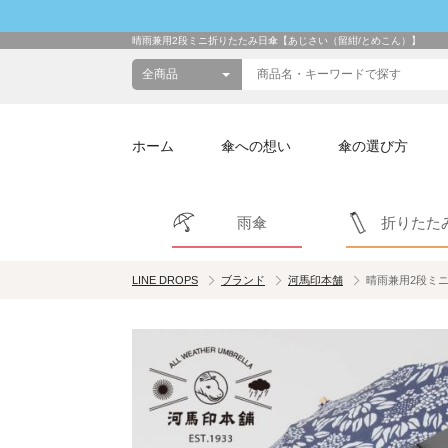
晴雨兼用2段ミニ折りたたみ日傘【あじさい（留紺/とめこん）】
ホーム
傘への想い
傘の選び方
雨傘
折りたた
LINE DROPS
ブランド
河馬印本舗
晴雨兼用2段ミ