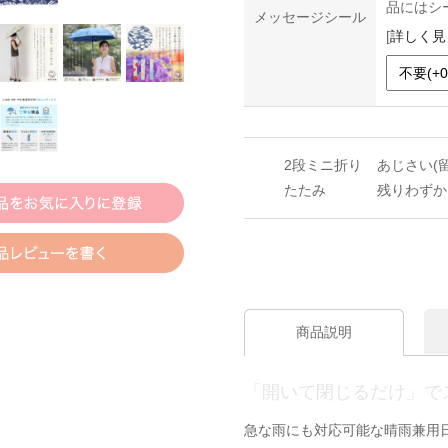
品にはシ
メッセージシール
[
詳しく見
2段ミニ折り
あじさい(留
たたみ
残りわずか
商品説明
「開いて閉じるだけ」で
急な雨にも対応可能な晴雨兼用日