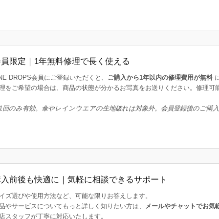
会員限定｜1年無料修理で長く使える
INE DROPS会員にご登録いただくと、
ご購入から1年以内の修理費用が無料
理をご希望の場合は、商品の状態が分かるお写真をお送りください。修理可
1回のみ有効。傘やレインウエアの生地破れは対象外。会員登録後のご購
購入前後も快適に｜気軽に相談できるサポート
イズ選びや使用方法など、可能な限りお答えします。
品やサービスについてもっと詳しく知りたい方は、
メールやチャットでお気
店スタッフが丁寧に対応いたします。