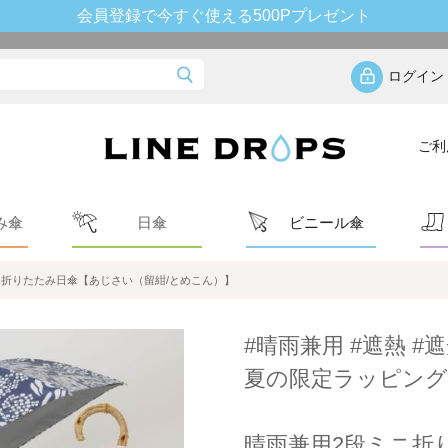
会員登録で今すぐ使える500Pプレゼント
ログイン
ご利
み傘
日傘
ビニール傘
ニ折りたたみ日傘【あじさい（留紺/とめこん）】
#晴雨兼用 #遮熱 #遮
夏の限定ラッピング
晴雨兼用2段ミニ折