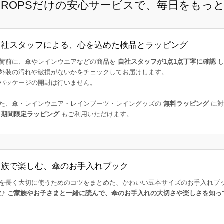
E DROPSだけの安心サービスで、毎日をもっ
自社スタッフによる、心を込めた検品とラッピング
荷前に、傘やレインウエアなどの商品を
自社スタッフが1点1点丁寧に確認
し
外装の汚れや破損がないかをチェックしてお届けします。
パッケージの開封は行いません。
た、傘・レインウエア・レインブーツ・レイングッズの
無料ラッピング
に対
た
期間限定ラッピング
もご利用いただけます。
家族で楽しむ、傘のお手入れブック
を長く大切に使うためのコツをまとめた、かわいい豆本サイズのお手入れブ
ひ
ご家族やお子さまと一緒に読んで、傘のお手入れの大切さや楽しさを知っ