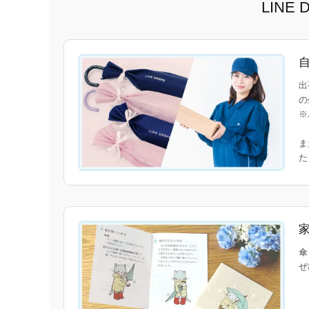
LIN
出
の
※
ま
傘
ぜ