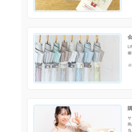
L
修
※
サ
商
当