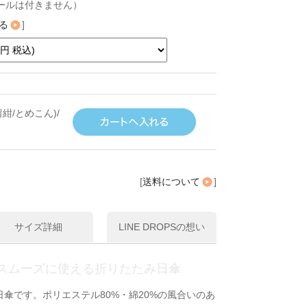
ールは付きません）
る
]
紺/とめこん)/
[
送料について
]
サイズ詳細
LINE DROPSの想い
スムーズに使える折りたたみ日傘
傘です。ポリエステル80%・綿20%の風合いのあ