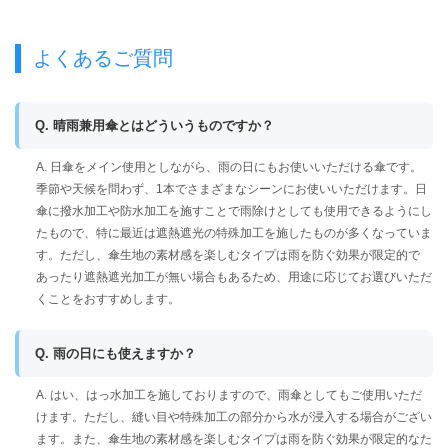
よくあるご質問
Q. 晴雨兼用傘とはどういうものですか？
A. 日傘をメイン使用としながら、雨の日にもお使いいただける傘です。
季節や天候を問わず、1本でさまざまなシーンにお使いいただけます。日
傘に撥水加工や防水加工を施すことで雨除けとしても使用できるようにし
たもので、特に最近は遮熱遮光の特殊加工を施したものが多くなっていま
す。ただし、傘生地の素材感を楽しむタイプは雨を防ぐ効果が限定的で
あったり遮熱遮光加工が無い場合もあるため、用途に応じてお選びいただ
くことをおすすめします。
Q. 雨の日にも使えますか？
A. はい、はっ水加工を施しておりますので、雨傘としてもご使用いただ
けます。ただし、縫い目や特殊加工の部分から水が浸入する場合がござい
ます。また、傘生地の素材感を楽しむタイプは雨を防ぐ効果が限定的なた