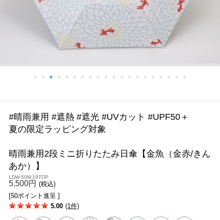
#晴雨兼用 #遮熱 #遮光 #UVカット #UPF50＋
夏の限定ラッピング対象
晴雨兼用2段ミニ折りたたみ日傘【金魚（金赤/きん
あか）】
LDW-50M-19TOP
5,500円
(税込)
[50ポイント進呈 ]
5.00
(1件)