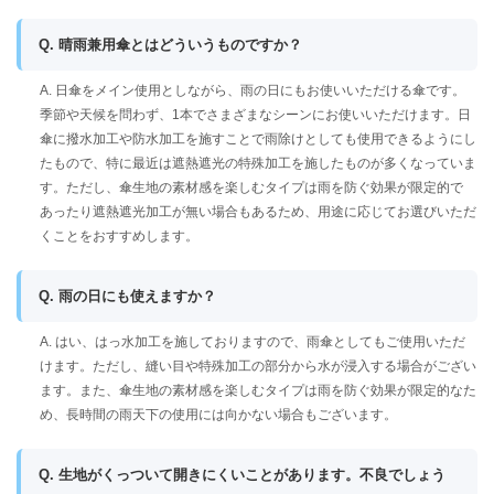
Q. 晴雨兼用傘とはどういうものですか？
A. 日傘をメイン使用としながら、雨の日にもお使いいただける傘です。
季節や天候を問わず、1本でさまざまなシーンにお使いいただけます。日
傘に撥水加工や防水加工を施すことで雨除けとしても使用できるようにし
たもので、特に最近は遮熱遮光の特殊加工を施したものが多くなっていま
す。ただし、傘生地の素材感を楽しむタイプは雨を防ぐ効果が限定的で
あったり遮熱遮光加工が無い場合もあるため、用途に応じてお選びいただ
くことをおすすめします。
Q. 雨の日にも使えますか？
A. はい、はっ水加工を施しておりますので、雨傘としてもご使用いただ
けます。ただし、縫い目や特殊加工の部分から水が浸入する場合がござい
ます。また、傘生地の素材感を楽しむタイプは雨を防ぐ効果が限定的なた
め、長時間の雨天下の使用には向かない場合もございます。
Q. 生地がくっついて開きにくいことがあります。不良でしょう