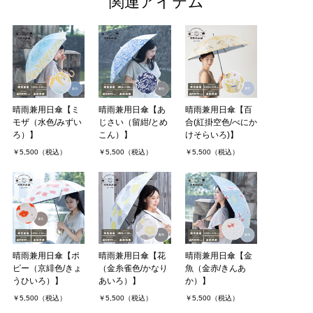
関連アイテム
晴雨兼用日傘【ミ
晴雨兼用日傘【あ
晴雨兼用日傘【百
モザ（水色/みずい
じさい（留紺/とめ
合(紅掛空色/べにか
ろ）】
こん）】
けそらいろ)】
￥5,500（税込）
￥5,500（税込）
￥5,500（税込）
晴雨兼用日傘【ポ
晴雨兼用日傘【花
晴雨兼用日傘【金
ピー（京緋色/きょ
（金糸雀色/かなり
魚（金赤/きんあ
うひいろ）】
あいろ）】
か）】
￥5,500（税込）
￥5,500（税込）
￥5,500（税込）