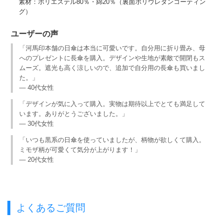
素材：ポリエステル80％・綿20％（裏面ポリウレタンコーティン
グ）
ユーザーの声
「河馬印本舗の日傘は本当に可愛いです。自分用に折り畳み、母
へのプレゼントに長傘を購入。デザインや生地が素敵で開閉もス
ムーズ。遮光も高く涼しいので、追加で自分用の長傘も買いまし
た。」
— 40代女性
「デザインが気に入って購入。実物は期待以上でとても満足して
います。ありがとうございました。」
— 30代女性
「いつも黒系の日傘を使っていましたが、柄物が欲しくて購入。
ミモザ柄が可愛くて気分が上がります！」
— 20代女性
よくあるご質問