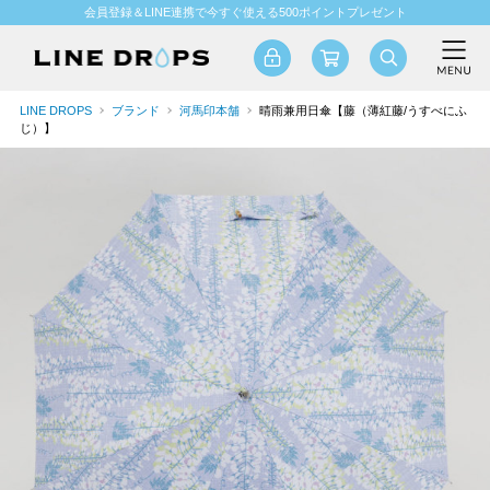
会員登録＆LINE連携で今すぐ使える500ポイントプレゼント
LINE DROPS
ブランド
河馬印本舗
晴雨兼用日傘【藤（薄紅藤/うすべにふ
じ）】