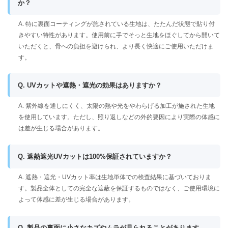
か？
A. 特に裏面コーティングが施されている生地は、たたんだ状態で貼り付
きやすい特性があります。使用前に手でそっと生地をほぐしてから開いて
いただくと、骨への負担を避けられ、より長く快適にご使用いただけま
す。
Q. UVカットや遮熱・遮光の効果はありますか？
A. 紫外線を通しにくく、太陽の熱や光をやわらげる加工が施された生地
を使用しています。ただし、照り返しなどの外的要因により実際の体感に
は差が生じる場合があります。
Q. 遮熱遮光UVカットは100%保証されていますか？
A. 遮熱・遮光・UVカット率は生地単体での検査結果に基づいておりま
す。製品全体としての完全な遮蔽を保証するものではなく、ご使用環境に
よって体感に差が生じる場合があります。
Q. 製品の裏面に小さなキズやムラが見られることがあります。