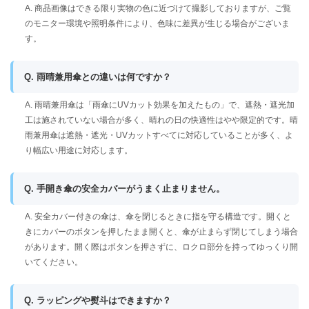
A. 商品画像はできる限り実物の色に近づけて撮影しておりますが、ご覧
のモニター環境や照明条件により、色味に差異が生じる場合がございま
す。
Q. 雨晴兼用傘との違いは何ですか？
A. 雨晴兼用傘は「雨傘にUVカット効果を加えたもの」で、遮熱・遮光加
工は施されていない場合が多く、晴れの日の快適性はやや限定的です。晴
雨兼用傘は遮熱・遮光・UVカットすべてに対応していることが多く、よ
り幅広い用途に対応します。
Q. 手開き傘の安全カバーがうまく止まりません。
A. 安全カバー付きの傘は、傘を閉じるときに指を守る構造です。開くと
きにカバーのボタンを押したまま開くと、傘が止まらず閉じてしまう場合
があります。開く際はボタンを押さずに、ロクロ部分を持ってゆっくり開
いてください。
Q. ラッピングや熨斗はできますか？