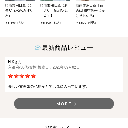
晴雨兼用日傘【ミ
晴雨兼用日傘【あ
晴雨兼用日傘【百
モザ（水色/みずい
じさい（留紺/とめ
合(紅掛空色/べにか
ろ）】
こん）】
けそらいろ)】
￥5,500（税込）
￥5,500（税込）
￥5,500（税込）
最新商品レビュー
H.Kさん
京都府/30代/女性 投稿日：2023年09月02日
優しい雰囲気の色柄がとても気に入っています。
MORE