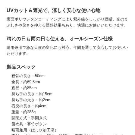
UVカット＆遮光で、涼しく安心な使い心地
裏面ポリウレタンコーティングにより紫外線をしっかり遮断。光のま
ぶしさや暑さを抑える遮熱効果もあり、快適にお使いいただけます。
晴れの日も雨の日も使える、オールシーズン仕様
晴雨兼用で急な天候の変化にも対応。年間を通して安心してお使いい
ただけます。
製品スペック
親骨の長さ：50cm
全長：約69.5cm
直径：約85cm
持ち手の長さ：約15cm
持ち手の太さ：約2cm
石突の長さ：約4cm
重量：約283g
開閉方式：手開き式
留め具：寒竹ボタン
晴雨兼用（はっ水加工済）