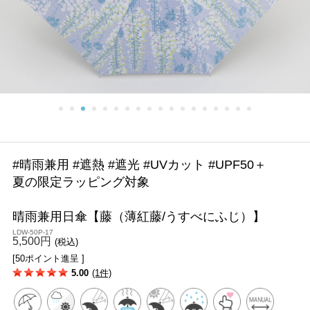
#晴雨兼用 #遮熱 #遮光 #UVカット #UPF50＋
夏の限定ラッピング対象
晴雨兼用日傘【藤（薄紅藤/うすべにふじ）】
LDW-50P-17
5,500円
(税込)
[50ポイント進呈 ]
5.00
(1件)