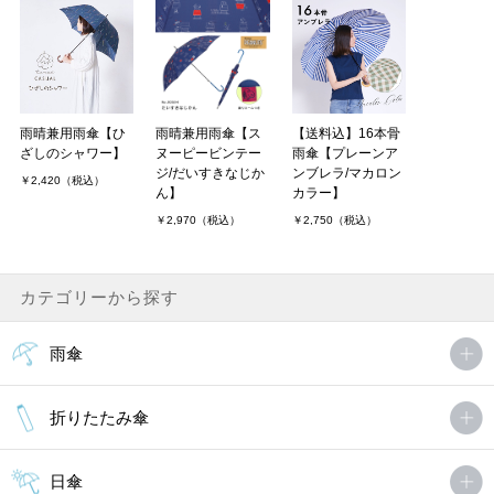
雨晴兼用雨傘【ひ
雨晴兼用雨傘【ス
【送料込】16本骨
ざしのシャワー】
ヌーピービンテー
雨傘【プレーンア
ジ/だいすきなじか
ンブレラ/マカロン
￥2,420（税込）
ん】
カラー】
￥2,970（税込）
￥2,750（税込）
カテゴリーから探す
雨傘
折りたたみ傘
日傘