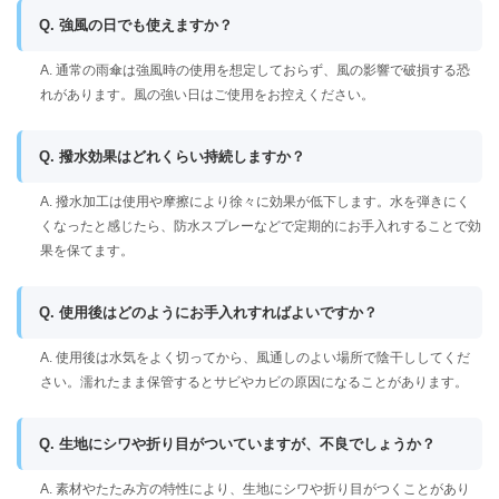
Q. 強風の日でも使えますか？
A. 通常の雨傘は強風時の使用を想定しておらず、風の影響で破損する恐
れがあります。風の強い日はご使用をお控えください。
Q. 撥水効果はどれくらい持続しますか？
A. 撥水加工は使用や摩擦により徐々に効果が低下します。水を弾きにく
くなったと感じたら、防水スプレーなどで定期的にお手入れすることで効
果を保てます。
Q. 使用後はどのようにお手入れすればよいですか？
A. 使用後は水気をよく切ってから、風通しのよい場所で陰干ししてくだ
さい。濡れたまま保管するとサビやカビの原因になることがあります。
Q. 生地にシワや折り目がついていますが、不良でしょうか？
A. 素材やたたみ方の特性により、生地にシワや折り目がつくことがあり