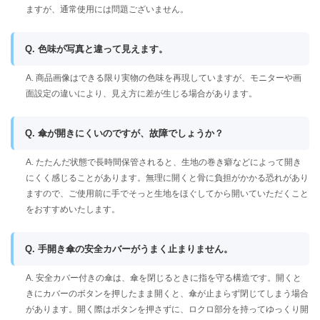
ますが、通常使用には問題ございません。
Q. 色味が写真と違って見えます。
A. 商品画像はできる限り実物の色味を再現していますが、モニターや画
面設定の違いにより、見え方に差が生じる場合があります。
Q. 傘が開きにくいのですが、故障でしょうか？
A. たたんだ状態で長時間保管されると、生地の巻き癖などによって開き
にくく感じることがあります。無理に開くと骨に負担がかかる恐れがあり
ますので、ご使用前に手でそっと生地をほぐしてから開いていただくこと
をおすすめいたします。
Q. 手開き傘の安全カバーがうまく止まりません。
A. 安全カバー付きの傘は、傘を閉じるときに指を守る構造です。開くと
きにカバーのボタンを押したまま開くと、傘が止まらず閉じてしまう場合
があります。開く際はボタンを押さずに、ロクロ部分を持ってゆっくり開