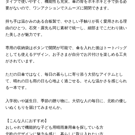
タイプで使いやすく、機能性も充実。傘の骨をポキポキと手で折る必
要がないので、ワンアクションでスムーズに開閉できます。
持ち手は温かみのある合板製で、やさしい手触りが長く愛用される理
由のひとつ。石突・露先も同じ素材で統一し、細部までこだわり抜い
た美しさが魅力です。
専用の収納袋はボタンで開閉が可能で、傘を入れた後はトートバッグ
としても使えるデザイン。お子さまが自分でお片付けを楽しめる工夫
がされています。
ただの日傘ではなく、毎日の暮らしに寄り添う大切なアイテムとし
て、晴れの日も雨の日も心地よく過ごせる。そんな温かさを感じられ
る一本です。
入学祝いや誕生日、季節の贈り物に。大切な人の毎日に、北欧の優し
いぬくもりを届けてみませんか。
【こんな人におすすめ】
おしゃれで機能的な子ども用晴雨兼用傘を探している方
北欧のデザインに魅力を感じ、暮らしに取り入れたい方