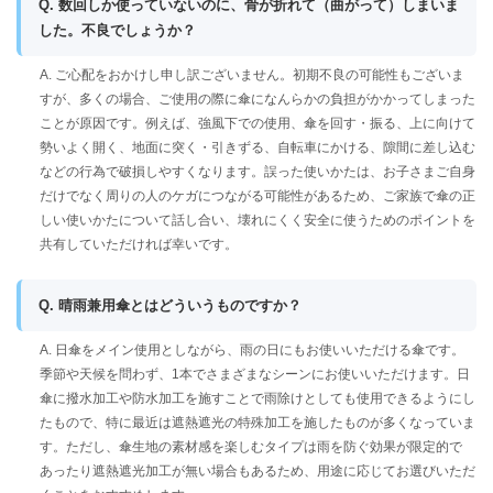
Q. 数回しか使っていないのに、骨が折れて（曲がって）しまいま
した。不良でしょうか？
A. ご心配をおかけし申し訳ございません。初期不良の可能性もございま
すが、多くの場合、ご使用の際に傘になんらかの負担がかかってしまった
ことが原因です。例えば、強風下での使用、傘を回す・振る、上に向けて
勢いよく開く、地面に突く・引きずる、自転車にかける、隙間に差し込む
などの行為で破損しやすくなります。誤った使いかたは、お子さまご自身
だけでなく周りの人のケガにつながる可能性があるため、ご家族で傘の正
しい使いかたについて話し合い、壊れにくく安全に使うためのポイントを
共有していただければ幸いです。
Q. 晴雨兼用傘とはどういうものですか？
A. 日傘をメイン使用としながら、雨の日にもお使いいただける傘です。
季節や天候を問わず、1本でさまざまなシーンにお使いいただけます。日
傘に撥水加工や防水加工を施すことで雨除けとしても使用できるようにし
たもので、特に最近は遮熱遮光の特殊加工を施したものが多くなっていま
す。ただし、傘生地の素材感を楽しむタイプは雨を防ぐ効果が限定的で
あったり遮熱遮光加工が無い場合もあるため、用途に応じてお選びいただ