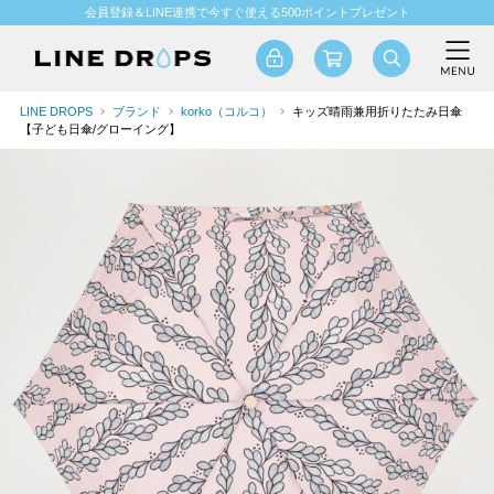
会員登録＆LINE連携で今すぐ使える500ポイントプレゼント
LINE DROPS
ブランド
korko（コルコ）
キッズ晴雨兼用折りたたみ日傘
【子ども日傘/グローイング】