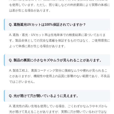
を使用しています。ただし、照り返しなどの外的要因により実際の体感に
は差が生じる場合があります。
Q. 遮熱遮光UVカットは100%保証されていますか？
A. 遮熱・遮光・UVカット率は生地単体での検査結果に基づいておりま
す。製品全体としての完全な遮蔽を保証するものではなく、ご使用環境に
よって体感に差が生じる場合があります。
Q. 製品の裏面に小さなキズやムラが見られることがあります。
A. 製造工程上、裏面コーティング部分に微細なムラや擦れが見られるこ
とがありますが、機能性や使用上の品質に影響のない範囲であり、不良品
ではございません。
Q. 光が透けて穴が開いているように見えます。
A. 遮光性の高い生地を使用している場合、ごくわずかなムラやキズから
光が透けて見えることがありますが、実際に穴が開いているわけではな