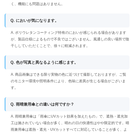
く、機能にも問題はありません。
Q. においが気になります。
A. ポリウレタンコーティング特有のにおいが感じられる場合があります
が、製品仕様によるもので不良ではございません。風通しの良い場所で陰
干ししていただくことで、徐々に軽減されます。
Q. 色が写真と異なるように感じます。
A. 商品画像はできる限り実物の色に近づけて撮影しておりますが、ご覧
のモニター環境や照明条件により、色味に差異が生じる場合がございま
す。
Q. 雨晴兼用傘との違いは何ですか？
A. 雨晴兼用傘は「雨傘にUVカット効果を加えたもの」で、遮熱・遮光加
工は施されていない場合が多く、晴れの日の快適性はやや限定的です。晴
雨兼用傘は遮熱・遮光・UVカットすべてに対応していることが多く、よ