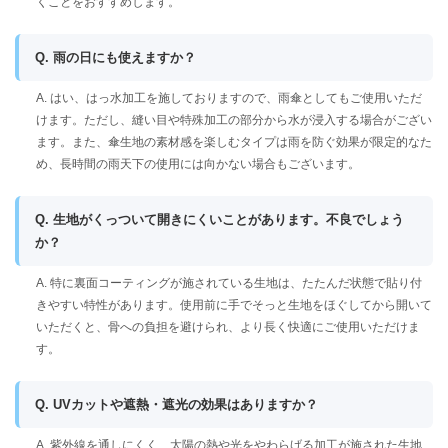
くことをおすすめします。
Q. 雨の日にも使えますか？
A. はい、はっ水加工を施しておりますので、雨傘としてもご使用いただ
けます。ただし、縫い目や特殊加工の部分から水が浸入する場合がござい
ます。また、傘生地の素材感を楽しむタイプは雨を防ぐ効果が限定的なた
め、長時間の雨天下の使用には向かない場合もございます。
Q. 生地がくっついて開きにくいことがあります。不良でしょう
か？
A. 特に裏面コーティングが施されている生地は、たたんだ状態で貼り付
きやすい特性があります。使用前に手でそっと生地をほぐしてから開いて
いただくと、骨への負担を避けられ、より長く快適にご使用いただけま
す。
Q. UVカットや遮熱・遮光の効果はありますか？
A. 紫外線を通しにくく、太陽の熱や光をやわらげる加工が施された生地