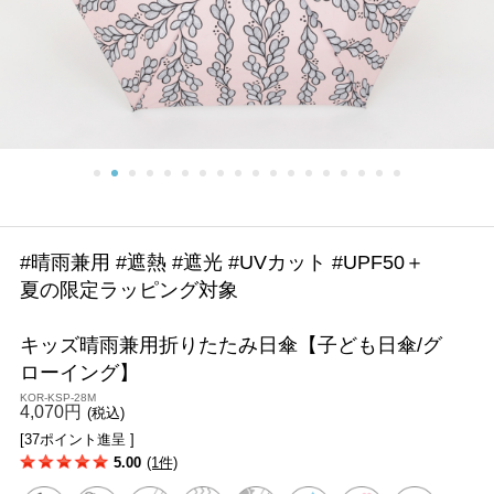
#晴雨兼用 #遮熱 #遮光 #UVカット #UPF50＋
夏の限定ラッピング対象
キッズ晴雨兼用折りたたみ日傘【子ども日傘/グ
ローイング】
KOR-KSP-28M
4,070円
(税込)
[37ポイント進呈 ]
5.00
(1件)