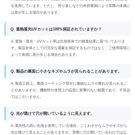
を使用しています。ただし、照り返しなどの外的要因により実際の体感に
は差が生じる場合があります。
Q. 遮熱遮光UVカットは100%保証されていますか？
A. 遮熱・遮光・UVカット率は生地単体での検査結果に基づいておりま
す。製品全体としての完全な遮蔽を保証するものではなく、ご使用環境に
よって体感に差が生じる場合があります。
Q. 製品の裏面に小さなキズやムラが見られることがあります。
A. 製造工程上、裏面コーティング部分に微細なムラや擦れが見られるこ
とがありますが、機能性や使用上の品質に影響のない範囲であり、不良品
ではございません。
Q. 光が透けて穴が開いているように見えます。
A. 遮光性の高い生地を使用している場合、ごくわずかなムラやキズから
光が透けて見えることがありますが、実際に穴が開いているわけではな