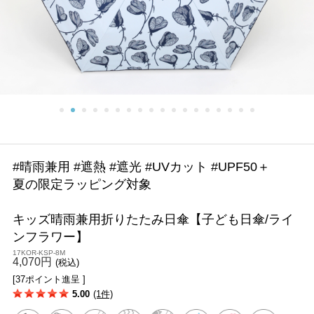
#晴雨兼用 #遮熱 #遮光 #UVカット #UPF50＋
夏の限定ラッピング対象
キッズ晴雨兼用折りたたみ日傘【子ども日傘/ライ
ンフラワー】
17KOR-KSP-8M
4,070円
(税込)
[37ポイント進呈 ]
5.00
(1件)