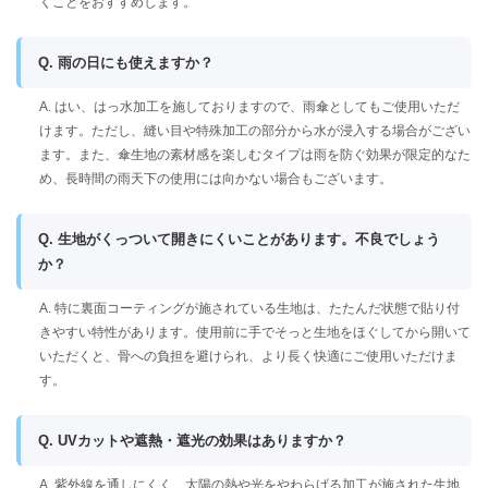
くことをおすすめします。
Q. 雨の日にも使えますか？
A. はい、はっ水加工を施しておりますので、雨傘としてもご使用いただ
けます。ただし、縫い目や特殊加工の部分から水が浸入する場合がござい
ます。また、傘生地の素材感を楽しむタイプは雨を防ぐ効果が限定的なた
め、長時間の雨天下の使用には向かない場合もございます。
Q. 生地がくっついて開きにくいことがあります。不良でしょう
か？
A. 特に裏面コーティングが施されている生地は、たたんだ状態で貼り付
きやすい特性があります。使用前に手でそっと生地をほぐしてから開いて
いただくと、骨への負担を避けられ、より長く快適にご使用いただけま
す。
Q. UVカットや遮熱・遮光の効果はありますか？
A. 紫外線を通しにくく、太陽の熱や光をやわらげる加工が施された生地