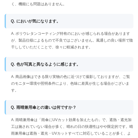
く、機能にも問題はありません。
Q. においが気になります。
A. ポリウレタンコーティング特有のにおいが感じられる場合があります
が、製品仕様によるもので不良ではございません。風通しの良い場所で陰
干ししていただくことで、徐々に軽減されます。
Q. 色が写真と異なるように感じます。
A. 商品画像はできる限り実物の色に近づけて撮影しておりますが、ご覧
のモニター環境や照明条件により、色味に差異が生じる場合がございま
す。
Q. 雨晴兼用傘との違いは何ですか？
A. 雨晴兼用傘は「雨傘にUVカット効果を加えたもの」で、遮熱・遮光加
工は施されていない場合が多く、晴れの日の快適性はやや限定的です。晴
雨兼用傘は遮熱・遮光・UVカットすべてに対応していることが多く、よ