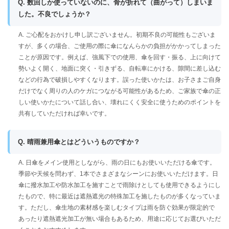
Q. 数回しか使っていないのに、骨が折れて（曲がって）しまいま
した。不良でしょうか？
A. ご心配をおかけし申し訳ございません。初期不良の可能性もございま
すが、多くの場合、ご使用の際に傘になんらかの負担がかかってしまった
ことが原因です。例えば、強風下での使用、傘を回す・振る、上に向けて
勢いよく開く、地面に突く・引きずる、自転車にかける、隙間に差し込む
などの行為で破損しやすくなります。誤った使いかたは、お子さまご自身
だけでなく周りの人のケガにつながる可能性があるため、ご家族で傘の正
しい使いかたについて話し合い、壊れにくく安全に使うためのポイントを
共有していただければ幸いです。
Q. 晴雨兼用傘とはどういうものですか？
A. 日傘をメイン使用としながら、雨の日にもお使いいただける傘です。
季節や天候を問わず、1本でさまざまなシーンにお使いいただけます。日
傘に撥水加工や防水加工を施すことで雨除けとしても使用できるようにし
たもので、特に最近は遮熱遮光の特殊加工を施したものが多くなっていま
す。ただし、傘生地の素材感を楽しむタイプは雨を防ぐ効果が限定的で
あったり遮熱遮光加工が無い場合もあるため、用途に応じてお選びいただ