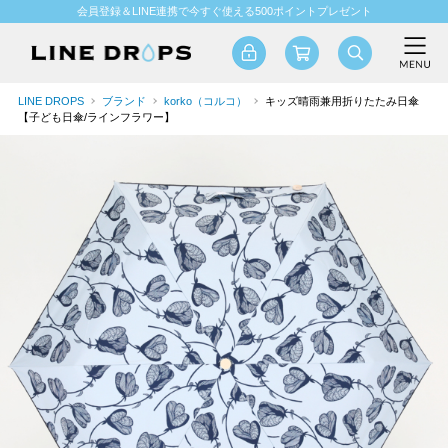
会員登録＆LINE連携で今すぐ使える500ポイントプレゼント
LINE DROPS
ブランド
korko（コルコ）
キッズ晴雨兼用折りたたみ日傘
【子ども日傘/ラインフラワー】