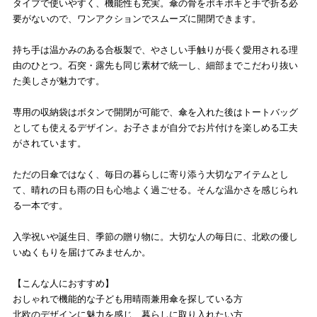
タイプで使いやすく、機能性も充実。傘の骨をポキポキと手で折る必
要がないので、ワンアクションでスムーズに開閉できます。
持ち手は温かみのある合板製で、やさしい手触りが長く愛用される理
由のひとつ。石突・露先も同じ素材で統一し、細部までこだわり抜い
た美しさが魅力です。
専用の収納袋はボタンで開閉が可能で、傘を入れた後はトートバッグ
としても使えるデザイン。お子さまが自分でお片付けを楽しめる工夫
がされています。
ただの日傘ではなく、毎日の暮らしに寄り添う大切なアイテムとし
て、晴れの日も雨の日も心地よく過ごせる。そんな温かさを感じられ
る一本です。
入学祝いや誕生日、季節の贈り物に。大切な人の毎日に、北欧の優し
いぬくもりを届けてみませんか。
【こんな人におすすめ】
おしゃれで機能的な子ども用晴雨兼用傘を探している方
北欧のデザインに魅力を感じ、暮らしに取り入れたい方