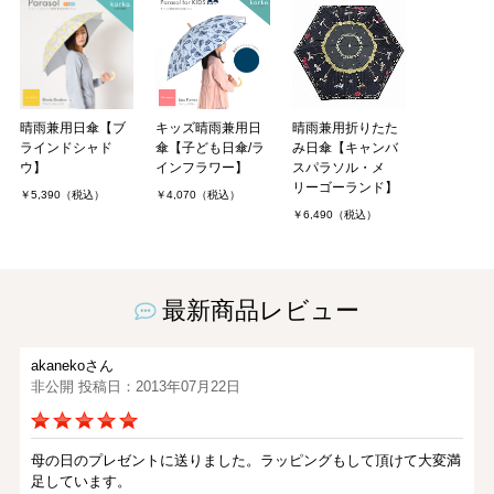
晴雨兼用日傘【ブ
キッズ晴雨兼用日
晴雨兼用折りたた
ラインドシャド
傘【子ども日傘/ラ
み日傘【キャンバ
ウ】
インフラワー】
スパラソル・メ
リーゴーランド】
￥5,390（税込）
￥4,070（税込）
￥6,490（税込）
最新商品レビュー
akanekoさん
非公開 投稿日：2013年07月22日
母の日のプレゼントに送りました。ラッピングもして頂けて大変満
足しています。