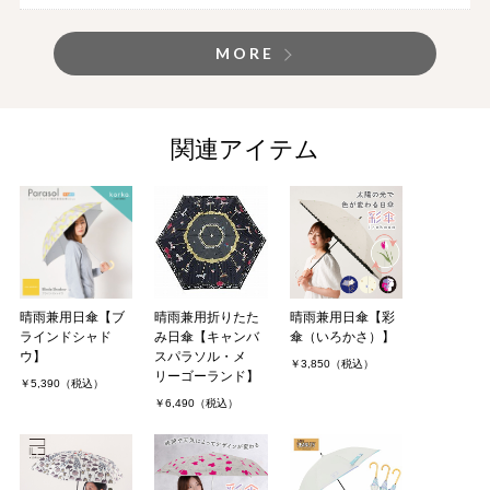
MORE
関連アイテム
晴雨兼用日傘【ブ
晴雨兼用折りたた
晴雨兼用日傘【彩
ラインドシャド
み日傘【キャンバ
傘（いろかさ）】
ウ】
スパラソル・メ
￥3,850（税込）
リーゴーランド】
￥5,390（税込）
￥6,490（税込）