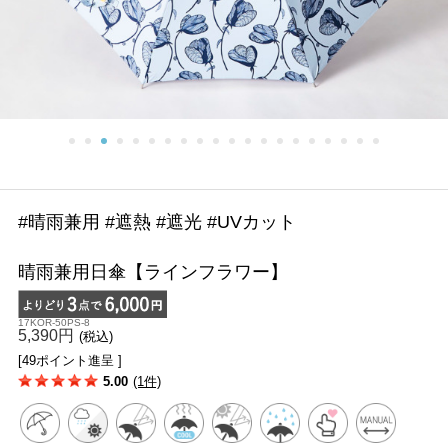
#晴雨兼用 #遮熱 #遮光 #UVカット
晴雨兼用日傘【ラインフラワー】
17KOR-50PS-8
5,390円
(税込)
[49ポイント進呈 ]
5.00
(1件)