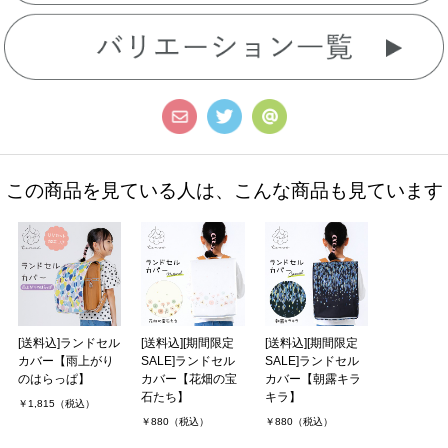
この商品を見ている人は、こんな商品も見ています
[送料込]ランドセル
[送料込][期間限定
[送料込][期間限定
カバー【雨上がり
SALE]ランドセル
SALE]ランドセル
のはらっぱ】
カバー【花畑の宝
カバー【朝露キラ
石たち】
キラ】
￥1,815（税込）
￥880（税込）
￥880（税込）