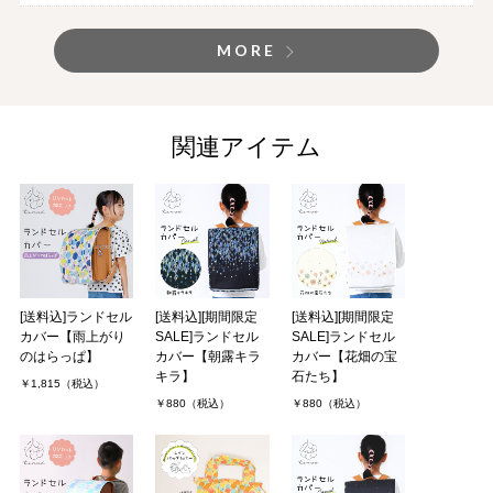
MORE
関連アイテム
[送料込]ランドセル
[送料込][期間限定
[送料込][期間限定
カバー【雨上がり
SALE]ランドセル
SALE]ランドセル
のはらっぱ】
カバー【朝露キラ
カバー【花畑の宝
キラ】
石たち】
￥1,815（税込）
￥880（税込）
￥880（税込）