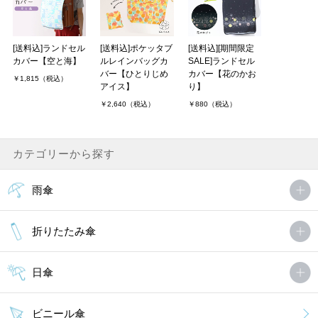
[送料込]ランドセル
[送料込]ポケッタブ
[送料込][期間限定
カバー【空と海】
ルレインバッグカ
SALE]ランドセル
バー【ひとりじめ
カバー【花のかお
￥1,815（税込）
アイス】
り】
￥2,640（税込）
￥880（税込）
カテゴリーから探す
雨傘
折りたたみ傘
日傘
ビニール傘