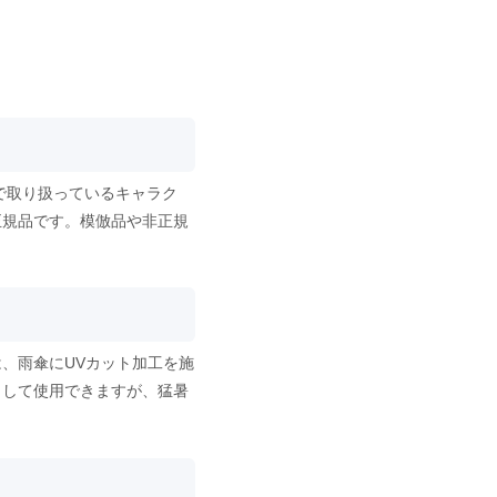
で取り扱っているキャラク
正規品です。模倣品や非正規
、雨傘にUVカット加工を施
として使用できますが、猛暑