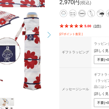
2,970円
(税込)
この商品の平均評価：
5.00
(3件)
[27ポイント進呈 ]
ラッピン
[
詳しく見
ギフトラッピング
ギフトラ
（ラッピ
品にはシ
メッセージシール
[
詳しく見