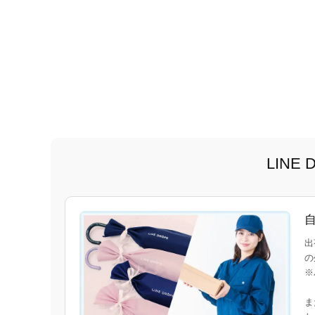
LIN
出
の
※
ま