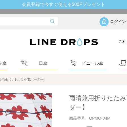
会員登録で今すぐ使える500Pプレゼント
ログイン
ご利
み傘
日傘
ビニール傘
み雨傘【リトルミイ/花ボーダー】
雨晴兼用折りたたみ
ダー】
商品番号 OPMO-34M