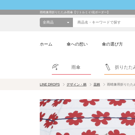
雨晴兼用折りたたみ雨傘【リトルミイ/花ボーダー】
ホーム
傘への想い
傘の選び方
雨傘
折りたた
LINE DROPS
デザイン・柄
花柄
雨晴兼用折りたた