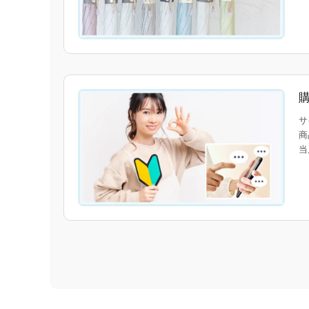
サ
商
当