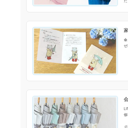
傘
ぜ
L
修
※