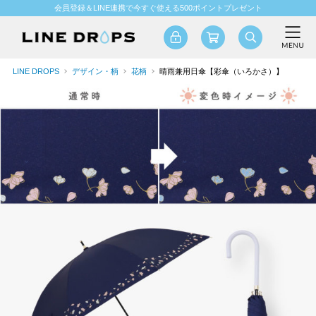
会員登録＆LINE連携で今すぐ使える500ポイントプレゼント
LINE DROPS
デザイン・柄
花柄
晴雨兼用日傘【彩傘（いろかさ）】