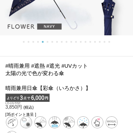
#晴雨兼用 #遮熱 #遮光 #UVカット
太陽の光で色が変わる傘
晴雨兼用日傘【彩傘（いろかさ）】
LD-UV-55P
3,850円
(税込)
[35ポイント進呈 ]