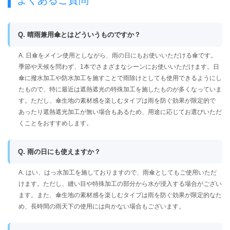
よくあるご質問
Q. 晴雨兼用傘とはどういうものですか？
A. 日傘をメイン使用としながら、雨の日にもお使いいただける傘です。
季節や天候を問わず、1本でさまざまなシーンにお使いいただけます。日
傘に撥水加工や防水加工を施すことで雨除けとしても使用できるようにし
たもので、特に最近は遮熱遮光の特殊加工を施したものが多くなっていま
す。ただし、傘生地の素材感を楽しむタイプは雨を防ぐ効果が限定的で
あったり遮熱遮光加工が無い場合もあるため、用途に応じてお選びいただ
くことをおすすめします。
Q. 雨の日にも使えますか？
A. はい、はっ水加工を施しておりますので、雨傘としてもご使用いただ
けます。ただし、縫い目や特殊加工の部分から水が浸入する場合がござい
ます。また、傘生地の素材感を楽しむタイプは雨を防ぐ効果が限定的なた
め、長時間の雨天下の使用には向かない場合もございます。