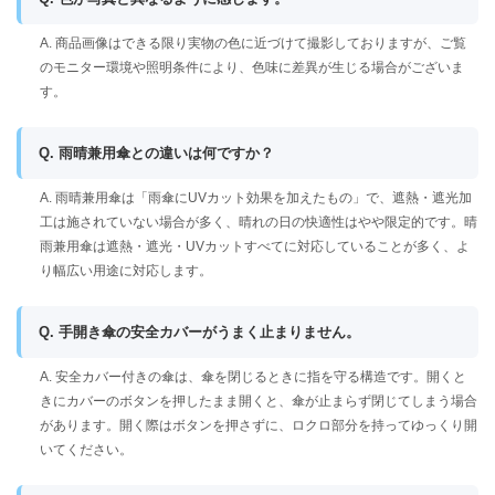
A. 商品画像はできる限り実物の色に近づけて撮影しておりますが、ご覧
のモニター環境や照明条件により、色味に差異が生じる場合がございま
す。
Q. 雨晴兼用傘との違いは何ですか？
A. 雨晴兼用傘は「雨傘にUVカット効果を加えたもの」で、遮熱・遮光加
工は施されていない場合が多く、晴れの日の快適性はやや限定的です。晴
雨兼用傘は遮熱・遮光・UVカットすべてに対応していることが多く、よ
り幅広い用途に対応します。
Q. 手開き傘の安全カバーがうまく止まりません。
A. 安全カバー付きの傘は、傘を閉じるときに指を守る構造です。開くと
きにカバーのボタンを押したまま開くと、傘が止まらず閉じてしまう場合
があります。開く際はボタンを押さずに、ロクロ部分を持ってゆっくり開
いてください。