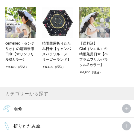
centelleo（センテ
晴雨兼用折りたた
【送料込】
リオ）の晴雨兼用
み日傘【キャンバ
Ciel（シエル）の
日傘【マリンフリ
スパラソル・メ
晴雨兼用日傘【ペ
ル/3カラー】
リーゴーランド】
プラムフリルパラ
ソル/8カラー】
￥6,600（税込）
￥6,490（税込）
￥4,950（税込）
カテゴリーから探す
雨傘
折りたたみ傘