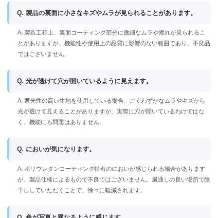
Q. 製品の裏面に小さなキズやムラが見られることがあります。
A. 製造工程上、裏面コーティング部分に微細なムラや擦れが見られるこ
とがありますが、機能性や使用上の品質に影響のない範囲であり、不良品
ではございません。
Q. 光が透けて穴が開いているように見えます。
A. 遮光性の高い生地を使用している場合、ごくわずかなムラやキズから
光が透けて見えることがありますが、実際に穴が開いているわけではな
く、機能にも問題はありません。
Q. においが気になります。
A. ポリウレタンコーティング特有のにおいが感じられる場合があります
が、製品仕様によるもので不良ではございません。風通しの良い場所で陰
干ししていただくことで、徐々に軽減されます。
Q. 色が写真と異なるように感じます。