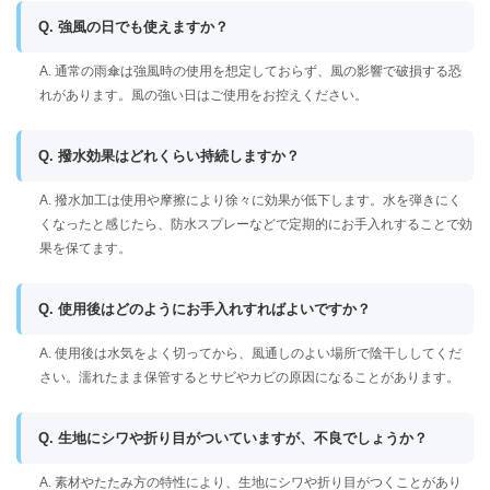
Q. 強風の日でも使えますか？
A. 通常の雨傘は強風時の使用を想定しておらず、風の影響で破損する恐
れがあります。風の強い日はご使用をお控えください。
Q. 撥水効果はどれくらい持続しますか？
A. 撥水加工は使用や摩擦により徐々に効果が低下します。水を弾きにく
くなったと感じたら、防水スプレーなどで定期的にお手入れすることで効
果を保てます。
Q. 使用後はどのようにお手入れすればよいですか？
A. 使用後は水気をよく切ってから、風通しのよい場所で陰干ししてくだ
さい。濡れたまま保管するとサビやカビの原因になることがあります。
Q. 生地にシワや折り目がついていますが、不良でしょうか？
A. 素材やたたみ方の特性により、生地にシワや折り目がつくことがあり