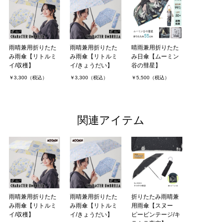
雨晴兼用折りたた
雨晴兼用折りたた
晴雨兼用折りたた
み雨傘【リトルミ
み雨傘【リトルミ
み日傘【ムーミン
イ/収穫】
イ/きょうだい】
谷の彗星】
￥3,300（税込）
￥3,300（税込）
￥5,500（税込）
関連アイテム
雨晴兼用折りたた
雨晴兼用折りたた
折りたたみ雨晴兼
み雨傘【リトルミ
み雨傘【リトルミ
用雨傘【スヌー
イ/収穫】
イ/きょうだい】
ピービンテージ/キ