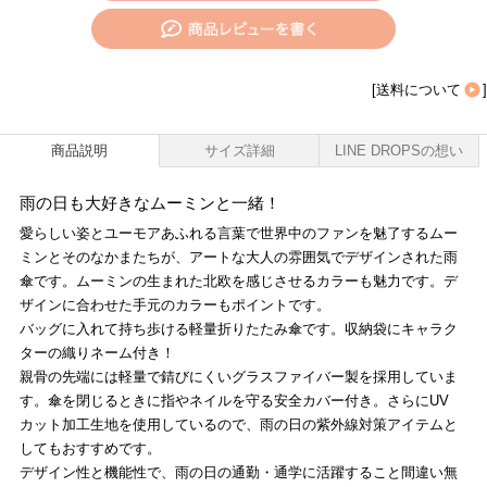
[
送料について
]
商品説明
サイズ詳細
LINE DROPSの想い
雨の日も大好きなムーミンと一緒！
愛らしい姿とユーモアあふれる言葉で世界中のファンを魅了するムー
ミンとそのなかまたちが、アートな大人の雰囲気でデザインされた雨
傘です。ムーミンの生まれた北欧を感じさせるカラーも魅力です。デ
ザインに合わせた手元のカラーもポイントです。
バッグに入れて持ち歩ける軽量折りたたみ傘です。収納袋にキャラク
ターの織りネーム付き！
親骨の先端には軽量で錆びにくいグラスファイバー製を採用していま
す。傘を閉じるときに指やネイルを守る安全カバー付き。さらにUV
カット加工生地を使用しているので、雨の日の紫外線対策アイテムと
してもおすすめです。
デザイン性と機能性で、雨の日の通勤・通学に活躍すること間違い無