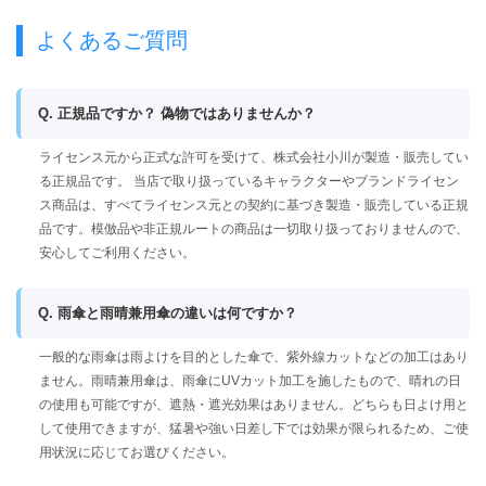
よくあるご質問
Q. 正規品ですか？ 偽物ではありませんか？
ライセンス元から正式な許可を受けて、株式会社小川が製造・販売してい
る正規品です。 当店で取り扱っているキャラクターやブランドライセン
ス商品は、すべてライセンス元との契約に基づき製造・販売している正規
品です。模倣品や非正規ルートの商品は一切取り扱っておりませんので、
安心してご利用ください。
Q. 雨傘と雨晴兼用傘の違いは何ですか？
一般的な雨傘は雨よけを目的とした傘で、紫外線カットなどの加工はあり
ません。雨晴兼用傘は、雨傘にUVカット加工を施したもので、晴れの日
の使用も可能ですが、遮熱・遮光効果はありません。どちらも日よけ用と
して使用できますが、猛暑や強い日差し下では効果が限られるため、ご使
用状況に応じてお選びください。