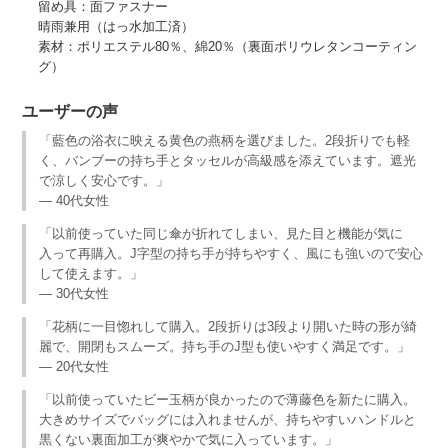
留め具：面ファスナー
晴雨兼用（はっ水加工済）
素材：ポリエステル80％、綿20％（裏面ポリウレタンコーティン
グ）
ユーザーの声
「藍色の浴衣に映える黄色の燕柄を選びました。2段折りでも軽
く、バンブーの持ち手とタッセルが高級感を添えています。遮光
で涼しく安心です。」
— 40代女性
「以前使っていた同じ傘が折れてしまい、見た目と機能が気に
入って再購入。J字型の持ち手が持ちやすく、風にも強いので安心
して使えます。」
— 30代女性
「花柄に一目惚れして購入。2段折りは3段より開いた時の形が綺
麗で、開閉もスムーズ。持ち手のJ型も使いやすく満足です。」
— 20代女性
「以前使っていたビー玉柄が良かったので薄藤色を新たに購入。
大きめサイズでバッグには入れませんが、持ちやすいハンドルと
黒くない裏面加工が爽やかで気に入っています。」