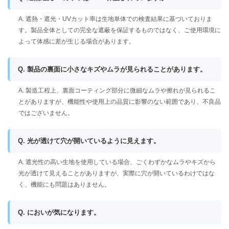
A. 遮熱・遮光・UVカット率は生地単体での検査結果に基づいておりま
す。製品全体としての完全な遮蔽を保証するものではなく、ご使用環境に
よって体感に差が生じる場合があります。
Q. 製品の裏面に小さなキズやムラが見られることがあります。
A. 製造工程上、裏面コーティング部分に微細なムラや擦れが見られるこ
とがありますが、機能性や使用上の品質に影響のない範囲であり、不良品
ではございません。
Q. 光が透けて穴が開いているように見えます。
A. 遮光性の高い生地を使用している場合、ごくわずかなムラやキズから
光が透けて見えることがありますが、実際に穴が開いているわけではな
く、機能にも問題はありません。
Q. においが気になります。