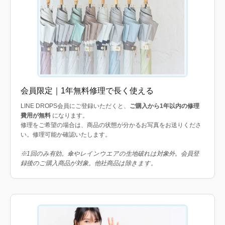
会員限定｜1年無料修理で長く使える
LINE DROPS会員にご登録いただくと、
ご購入から1年以内の修理
費用が無料
になります。
修理をご希望の場合は、商品の状態が分かるお写真をお送りくださ
い。修理可能か確認いたします。
※1回のみ有効。傘やレインウエアの生地破れは対象外。会員登
録後のご購入商品が対象。他社商品は除きます。