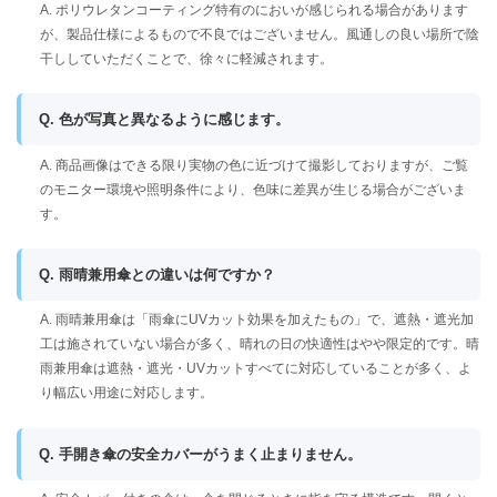
A. ポリウレタンコーティング特有のにおいが感じられる場合があります
が、製品仕様によるもので不良ではございません。風通しの良い場所で陰
干ししていただくことで、徐々に軽減されます。
Q. 色が写真と異なるように感じます。
A. 商品画像はできる限り実物の色に近づけて撮影しておりますが、ご覧
のモニター環境や照明条件により、色味に差異が生じる場合がございま
す。
Q. 雨晴兼用傘との違いは何ですか？
A. 雨晴兼用傘は「雨傘にUVカット効果を加えたもの」で、遮熱・遮光加
工は施されていない場合が多く、晴れの日の快適性はやや限定的です。晴
雨兼用傘は遮熱・遮光・UVカットすべてに対応していることが多く、よ
り幅広い用途に対応します。
Q. 手開き傘の安全カバーがうまく止まりません。