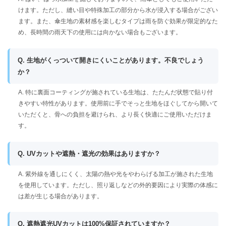
けます。ただし、縫い目や特殊加工の部分から水が浸入する場合がござい
ます。また、傘生地の素材感を楽しむタイプは雨を防ぐ効果が限定的なた
め、長時間の雨天下の使用には向かない場合もございます。
Q. 生地がくっついて開きにくいことがあります。不良でしょう
か？
A. 特に裏面コーティングが施されている生地は、たたんだ状態で貼り付
きやすい特性があります。使用前に手でそっと生地をほぐしてから開いて
いただくと、骨への負担を避けられ、より長く快適にご使用いただけま
す。
Q. UVカットや遮熱・遮光の効果はありますか？
A. 紫外線を通しにくく、太陽の熱や光をやわらげる加工が施された生地
を使用しています。ただし、照り返しなどの外的要因により実際の体感に
は差が生じる場合があります。
Q. 遮熱遮光UVカットは100%保証されていますか？