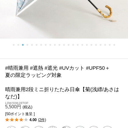
#晴雨兼用 #遮熱 #遮光 #UVカット #UPF50＋
夏の限定ラッピング対象
晴雨兼用2段ミニ折りたたみ日傘【菊(浅縹/あさは
なだ)】
LDW-50M-28TOP
5,500円
(税込)
[50ポイント進呈 ]
4.00
(2件)