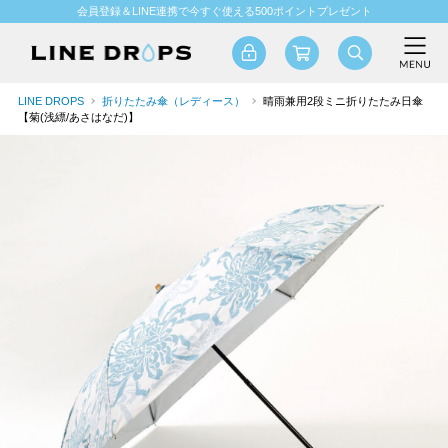
会員登録＆LINE連携で今すぐ使える500ポイントプレゼント
LINE DROPS
折りたたみ傘（レディース）
晴雨兼用2段ミニ折りたたみ日傘
【菊(浅縹/あさはなだ)】