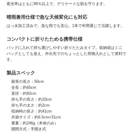
遮光率はともに99％以上で、デリケートな肌を守ります。
晴雨兼用仕様で急な天候変化にも対応
はっ水加工済みで、急な雨でも安心。1本で年間通じて活躍します。
コンパクトに折りたためる携帯仕様
バッグに入れて持ち運びしやすい折りたたみタイプ。収納袋はミニ
バッグとしても使え、外出先でのちょっとした荷物入れとして便利で
す。
製品スペック
親骨の長さ：50cm
全長：約65cm
直径：約92cm
持ち手の長さ：約10cm
持ち手の太さ：約2cm
収納時の長さ：約41cm
共袋サイズ：約6.5cm×31cm
重量：約246g（本体のみ）
開閉方式：手開き式