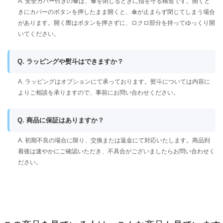
A. 安全カバー付きの傘は、傘を閉じるときに指を守る構造です。開くと
きにカバーのボタンを押したまま開くと、傘が止まらず閉じてしまう場合
があります。開く際はボタンを押さずに、ロクロ部分を持ってゆっくり開
いてください。
Q. ラッピングや熨斗はできますか？
A. ラッピングはオプションにて承っております。熨斗については内容に
よりご相談を承りますので、事前にお問い合わせください。
Q. 商品に保証はありますか？
A. 初期不良の場合に限り、交換または返金にて対応いたします。商品到
着後は速やかにご確認いただき、不具合がございましたらお問い合わせく
ださい。