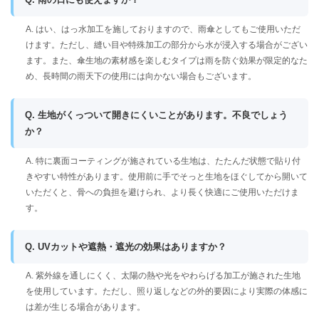
A. はい、はっ水加工を施しておりますので、雨傘としてもご使用いただ
けます。ただし、縫い目や特殊加工の部分から水が浸入する場合がござい
ます。また、傘生地の素材感を楽しむタイプは雨を防ぐ効果が限定的なた
め、長時間の雨天下の使用には向かない場合もございます。
Q. 生地がくっついて開きにくいことがあります。不良でしょう
か？
A. 特に裏面コーティングが施されている生地は、たたんだ状態で貼り付
きやすい特性があります。使用前に手でそっと生地をほぐしてから開いて
いただくと、骨への負担を避けられ、より長く快適にご使用いただけま
す。
Q. UVカットや遮熱・遮光の効果はありますか？
A. 紫外線を通しにくく、太陽の熱や光をやわらげる加工が施された生地
を使用しています。ただし、照り返しなどの外的要因により実際の体感に
は差が生じる場合があります。