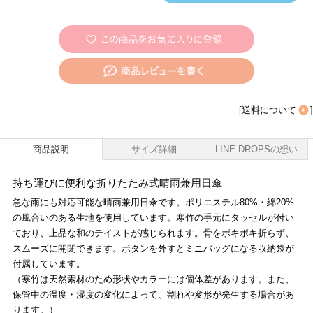
[
送料について
]
商品説明
サイズ詳細
LINE DROPSの想い
持ち運びに便利な折りたたみ式晴雨兼用日傘
急な雨にも対応可能な晴雨兼用日傘です。ポリエステル80%・綿20%
の風合いのある生地を使用しています。寒竹の手元にタッセルが付い
ており、上品な和のテイストが感じられます。骨をポキポキ折らず、
スムーズに開閉できます。ボタンを外すとミニバッグになる収納袋が
付属しています。
（寒竹は天然素材のため形状やカラーには個体差があります。また、
保管中の温度・湿度の変化によって、割れや変形が発生する場合があ
ります。）