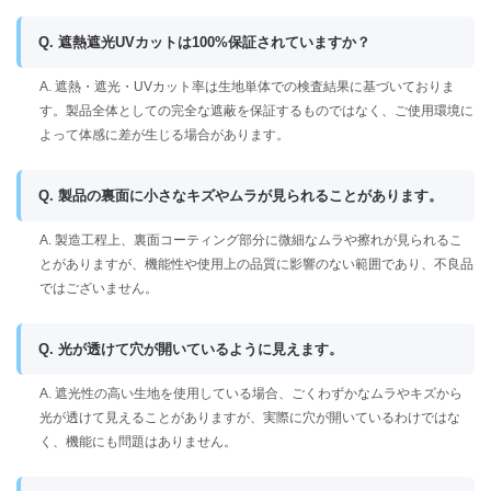
Q. 遮熱遮光UVカットは100%保証されていますか？
A. 遮熱・遮光・UVカット率は生地単体での検査結果に基づいておりま
す。製品全体としての完全な遮蔽を保証するものではなく、ご使用環境に
よって体感に差が生じる場合があります。
Q. 製品の裏面に小さなキズやムラが見られることがあります。
A. 製造工程上、裏面コーティング部分に微細なムラや擦れが見られるこ
とがありますが、機能性や使用上の品質に影響のない範囲であり、不良品
ではございません。
Q. 光が透けて穴が開いているように見えます。
A. 遮光性の高い生地を使用している場合、ごくわずかなムラやキズから
光が透けて見えることがありますが、実際に穴が開いているわけではな
く、機能にも問題はありません。