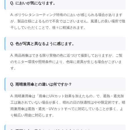
Q. においが気になります。
A. ポリウレタンコーティング特有のにおいが感じられる場合があります
が、製品仕様によるもので不良ではございません。風通しの良い場所で陰
干ししていただくことで、徐々に軽減されます。
Q. 色が写真と異なるように感じます。
A. 商品画像はできる限り実物の色に近づけて撮影しておりますが、ご覧
のモニター環境や照明条件により、色味に差異が生じる場合がございま
す。
Q. 雨晴兼用傘との違いは何ですか？
A. 雨晴兼用傘は「雨傘にUVカット効果を加えたもの」で、遮熱・遮光加
工は施されていない場合が多く、晴れの日の快適性はやや限定的です。晴
雨兼用傘は遮熱・遮光・UVカットすべてに対応していることが多く、よ
り幅広い用途に対応します。