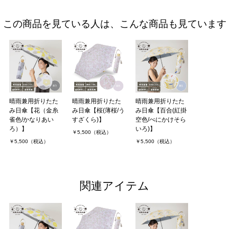
この商品を見ている人は、こんな商品も見ています
晴雨兼用折りたた
晴雨兼用折りたた
晴雨兼用折りたた
み日傘【花（金糸
み日傘【桜(薄桜/う
み日傘【百合(紅掛
雀色/かなりあい
すざくら)】
空色/べにかけそら
ろ）】
いろ)】
￥5,500（税込）
￥5,500（税込）
￥5,500（税込）
関連アイテム