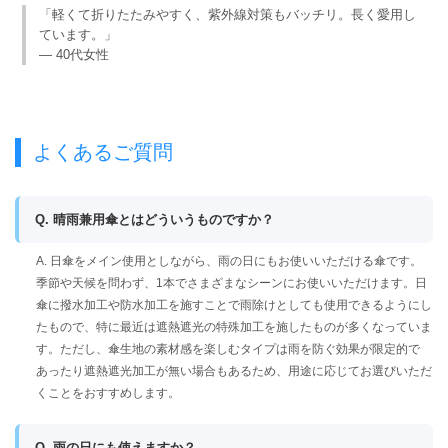
「軽くて折りたたみやすく、紫外線対策もバッチリ。長く愛用し
ています。」
— 40代女性
よくあるご質問
Q. 晴雨兼用傘とはどういうものですか？
A. 日傘をメイン使用としながら、雨の日にもお使いいただける傘です。
季節や天候を問わず、1本でさまざまなシーンにお使いいただけます。日
傘に撥水加工や防水加工を施すことで雨除けとしても使用できるようにし
たもので、特に最近は遮熱遮光の特殊加工を施したものが多くなっていま
す。ただし、傘生地の素材感を楽しむタイプは雨を防ぐ効果が限定的で
あったり遮熱遮光加工が無い場合もあるため、用途に応じてお選びいただ
くことをおすすめします。
Q. 雨の日にも使えますか？