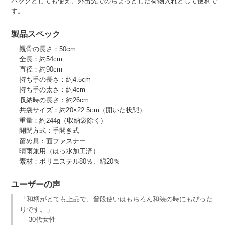
バッグとしても使え、外出先でのちょっとした荷物入れとして便利で
す。
製品スペック
親骨の長さ：50cm
全長：約54cm
直径：約90cm
持ち手の長さ：約4.5cm
持ち手の太さ：約4cm
収納時の長さ：約26cm
共袋サイズ：約20×22.5cm（開いた状態）
重量：約244g（収納袋除く）
開閉方式：手開き式
留め具：面ファスナー
晴雨兼用（はっ水加工済）
素材：ポリエステル80％、綿20％
ユーザーの声
「和柄がとても上品で、普段使いはもちろん和装の時にもぴった
りです。」
— 30代女性