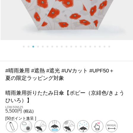
#晴雨兼用 #遮熱 #遮光 #UVカット #UPF50＋
夏の限定ラッピング対象
晴雨兼用折りたたみ日傘【ポピー（京緋色/きょう
ひいろ）】
LDW-50M-25
5,500円
(税込)
[50ポイント進呈 ]