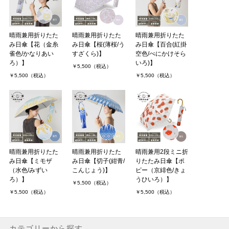
晴雨兼用折りたた
晴雨兼用折りたた
晴雨兼用折りたた
み日傘【花（金糸
み日傘【桜(薄桜/う
み日傘【百合(紅掛
雀色/かなりあい
すざくら)】
空色/べにかけそら
ろ）】
いろ)】
￥5,500（税込）
￥5,500（税込）
￥5,500（税込）
晴雨兼用折りたた
晴雨兼用折りたた
晴雨兼用2段ミニ折
み日傘【ミモザ
み日傘【切子(紺青/
りたたみ日傘【ポ
（水色/みずい
こんじょう)】
ピー（京緋色/きょ
ろ）】
うひいろ）】
￥5,500（税込）
￥5,500（税込）
￥5,500（税込）
カテゴリーから探す