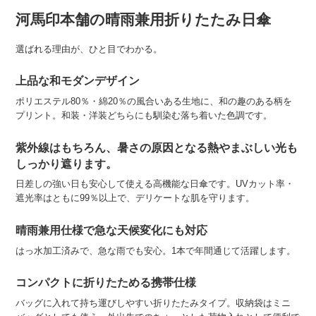
河馬印本舗の晴雨兼用折りたたみ日傘
選ばれる理由が、ひと目でわかる。
上品な和モダンデザイン
ポリエステル80％・綿20％の風合いある生地に、和の趣のある柄を
プリント。和装・洋装どちらにも馴染む落ち着いた色調です。
紫外線はもちろん、暑さの原因となる熱やまぶしい光も
しっかり遮ります。
日差しの強い日も安心して使える高機能な日傘です。UVカット率・
遮光率はともに99％以上で、デリケートな肌を守ります。
晴雨兼用仕様で急な天候変化にも対応
はっ水加工済みで、急な雨でも安心。1本で年間通じて活躍します。
コンパクトに折りたためる携帯仕様
バッグに入れて持ち運びしやすい折りたたみタイプ。収納袋はミニ