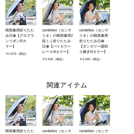
晴雨兼用折りたた
centelleo（センテ
centelleo（センテ
み日傘【グログラ
リオ）の晴雨兼用2
リオ）の晴雨兼用
ンリボン/5カ
段ミニ折りたたみ
折りたたみ日傘
ラー】
日傘【バイカラー
【ダンガリー調切
レース/4カラー】
り継ぎ/4カラー】
￥2,970（税込）
￥5,500（税込）
￥4,290（税込）
関連アイテム
晴雨兼用折りたた
centelleo（センテ
centelleo（センテ