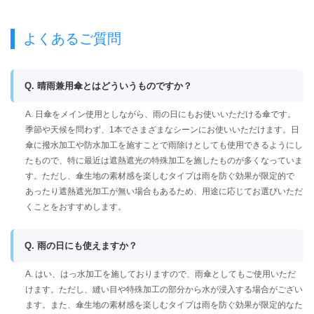
よくあるご質問
Q. 晴雨兼用傘とはどういうものですか？
A. 日傘をメイン使用としながら、雨の日にもお使いいただける傘です。
季節や天候を問わず、1本でさまざまなシーンにお使いいただけます。日
傘に撥水加工や防水加工を施すことで雨除けとしても使用できるようにし
たもので、特に最近は遮熱遮光の特殊加工を施したものが多くなっていま
す。ただし、傘生地の素材感を楽しむタイプは雨を防ぐ効果が限定的で
あったり遮熱遮光加工が無い場合もあるため、用途に応じてお選びいただ
くことをおすすめします。
Q. 雨の日にも使えますか？
A. はい、はっ水加工を施しておりますので、雨傘としてもご使用いただ
けます。ただし、縫い目や特殊加工の部分から水が浸入する場合がござい
ます。また、傘生地の素材感を楽しむタイプは雨を防ぐ効果が限定的なた