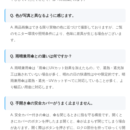
Q. 色が写真と異なるように感じます。
A. 商品画像はできる限り実物の色に近づけて撮影しておりますが、ご覧
のモニター環境や照明条件により、色味に差異が生じる場合がございま
す。
Q. 雨晴兼用傘との違いは何ですか？
A. 雨晴兼用傘は「雨傘にUVカット効果を加えたもの」で、遮熱・遮光加
工は施されていない場合が多く、晴れの日の快適性はやや限定的です。晴
雨兼用傘は遮熱・遮光・UVカットすべてに対応していることが多く、よ
り幅広い用途に対応します。
Q. 手開き傘の安全カバーがうまく止まりません。
A. 安全カバー付きの傘は、傘を閉じるときに指を守る構造です。開くと
きにカバーのボタンを押したまま開くと、傘が止まらず閉じてしまう場合
があります。開く際はボタンを押さずに、ロクロ部分を持ってゆっくり開