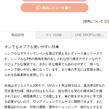
[
送料について
]
商品説明
サイズ詳細
LINE DROPSの想い
オンでもオフでも使いやすい日傘
シンプルなデザインでシーンを選ばず使えるレディース傘シリーズで
す。シンプルな2色の無地生地のおしゃれな切り継ぎデザインなので、
カジュアルな服装でも、きれい目な服装でもあわせやすく、様々な
シーンで使いやすい傘になっています。また傘の手元には質感を感じ
られる合板素材を使用しています。
生地はポリエステル100％で、UVカット率は99％以上、遮光率100％の
完全遮光仕様。晴れの日はもちろん、急な雨でも安心の撥水加工が施
されており、晴雨兼用として活躍します。傘の骨をポキポキと手で折
る必要がないので、ワンアクションでスムーズに開閉できます。また
軽量設計のため、日常の通勤・通学やショッピング、旅行などさまざ