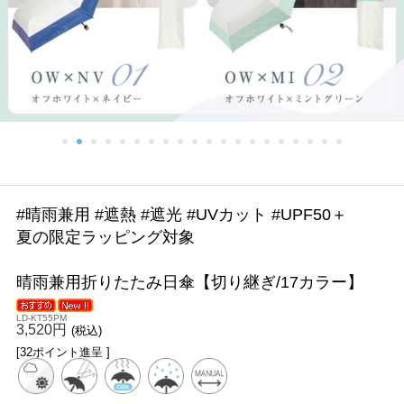
#晴雨兼用 #遮熱 #遮光 #UVカット #UPF50＋
夏の限定ラッピング対象
晴雨兼用折りたたみ日傘【切り継ぎ/17カラー】
LD-KT55PM
3,520円
(税込)
[32ポイント進呈 ]