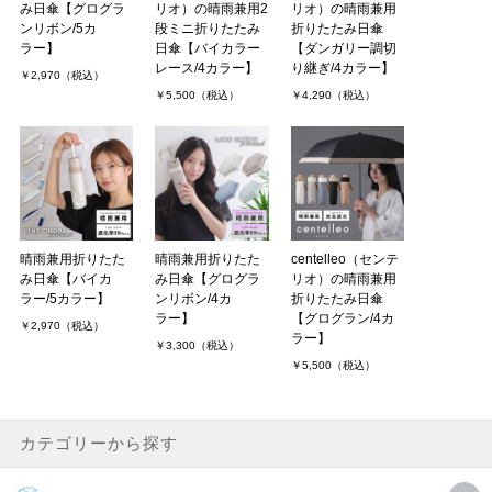
み日傘【グログラ
リオ）の晴雨兼用2
リオ）の晴雨兼用
ンリボン/5カ
段ミニ折りたたみ
折りたたみ日傘
ラー】
日傘【バイカラー
【ダンガリー調切
レース/4カラー】
り継ぎ/4カラー】
￥2,970（税込）
￥5,500（税込）
￥4,290（税込）
晴雨兼用折りたた
晴雨兼用折りたた
centelleo（センテ
み日傘【バイカ
み日傘【グログラ
リオ）の晴雨兼用
ラー/5カラー】
ンリボン/4カ
折りたたみ日傘
ラー】
【グログラン/4カ
￥2,970（税込）
ラー】
￥3,300（税込）
￥5,500（税込）
カテゴリーから探す