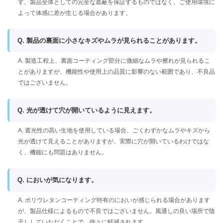
す。製品全体としての完全な遮蔽を保証するものではなく、ご使用環境に
よって体感に差が生じる場合があります。
Q. 製品の裏面に小さなキズやムラが見られることがあります。
A. 製造工程上、裏面コーティング部分に微細なムラや擦れが見られるこ
とがありますが、機能性や使用上の品質に影響のない範囲であり、不良品
ではございません。
Q. 光が透けて穴が開いているように見えます。
A. 遮光性の高い生地を使用している場合、ごくわずかなムラやキズから
光が透けて見えることがありますが、実際に穴が開いているわけではな
く、機能にも問題はありません。
Q. においが気になります。
A. ポリウレタンコーティング特有のにおいが感じられる場合があります
が、製品仕様によるもので不良ではございません。風通しの良い場所で陰
干ししていただくことで、徐々に軽減されます。