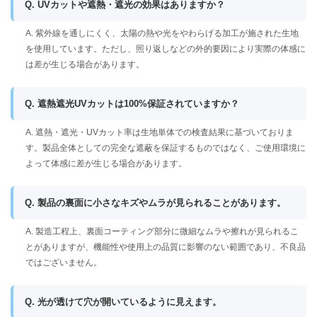
Q. UVカットや遮熱・遮光の効果はありますか？
A. 紫外線を通しにくく、太陽の熱や光をやわらげる加工が施された生地
を使用しています。ただし、照り返しなどの外的要因により実際の体感に
は差が生じる場合があります。
Q. 遮熱遮光UVカットは100%保証されていますか？
A. 遮熱・遮光・UVカット率は生地単体での検査結果に基づいておりま
す。製品全体としての完全な遮蔽を保証するものではなく、ご使用環境に
よって体感に差が生じる場合があります。
Q. 製品の裏面に小さなキズやムラが見られることがあります。
A. 製造工程上、裏面コーティング部分に微細なムラや擦れが見られるこ
とがありますが、機能性や使用上の品質に影響のない範囲であり、不良品
ではございません。
Q. 光が透けて穴が開いているように見えます。