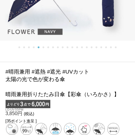
#晴雨兼用 #遮熱 #遮光 #UVカット
太陽の光で色が変わる傘
晴雨兼用折りたたみ日傘【彩傘（いろかさ）】
LD-UV-55PM
3,850円
(税込)
[35ポイント進呈 ]