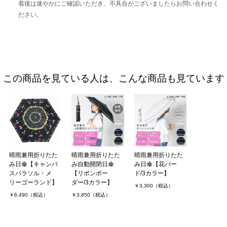
着後は速やかにご確認いただき、不具合がございましたらお問い合わせく
ださい。
この商品を見ている人は、こんな商品も見ています
晴雨兼用折りたた
晴雨兼用折りたた
晴雨兼用折りたた
み日傘【キャンバ
み自動開閉日傘
み日傘【花バー
スパラソル・メ
【リボンボー
ド/3カラー】
リーゴーランド】
ダー/3カラー】
￥3,300（税込）
￥6,490（税込）
￥3,850（税込）