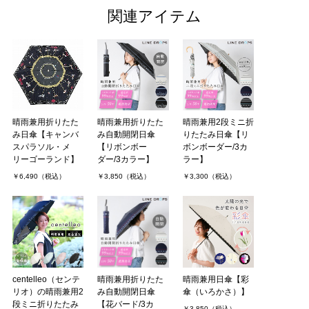
関連アイテム
晴雨兼用折りたた
晴雨兼用折りたた
晴雨兼用2段ミニ折
み日傘【キャンバ
み自動開閉日傘
りたたみ日傘【リ
スパラソル・メ
【リボンボー
ボンボーダー/3カ
リーゴーランド】
ダー/3カラー】
ラー】
￥6,490（税込）
￥3,850（税込）
￥3,300（税込）
centelleo（センテ
晴雨兼用折りたた
晴雨兼用日傘【彩
リオ）の晴雨兼用2
み自動開閉日傘
傘（いろかさ）】
段ミニ折りたたみ
【花バード/3カ
￥3,850（税込）