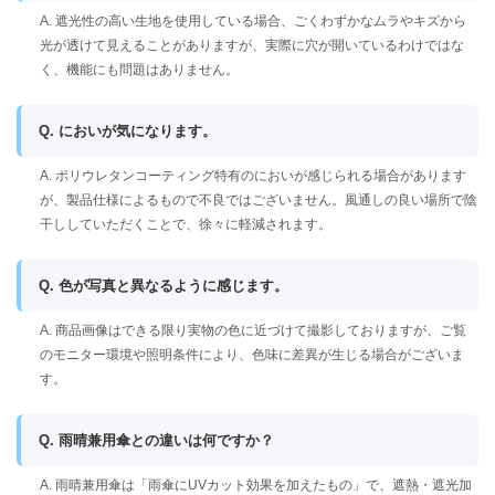
A. 遮光性の高い生地を使用している場合、ごくわずかなムラやキズから
光が透けて見えることがありますが、実際に穴が開いているわけではな
く、機能にも問題はありません。
Q. においが気になります。
A. ポリウレタンコーティング特有のにおいが感じられる場合があります
が、製品仕様によるもので不良ではございません。風通しの良い場所で陰
干ししていただくことで、徐々に軽減されます。
Q. 色が写真と異なるように感じます。
A. 商品画像はできる限り実物の色に近づけて撮影しておりますが、ご覧
のモニター環境や照明条件により、色味に差異が生じる場合がございま
す。
Q. 雨晴兼用傘との違いは何ですか？
A. 雨晴兼用傘は「雨傘にUVカット効果を加えたもの」で、遮熱・遮光加