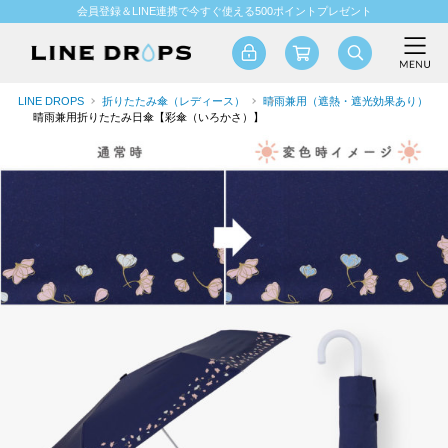
会員登録＆LINE連携で今すぐ使える500ポイントプレゼント
LINE DROPS
折りたたみ傘（レディース）
晴雨兼用（遮熱・遮光効果あり）
晴雨兼用折りたたみ日傘【彩傘（いろかさ）】