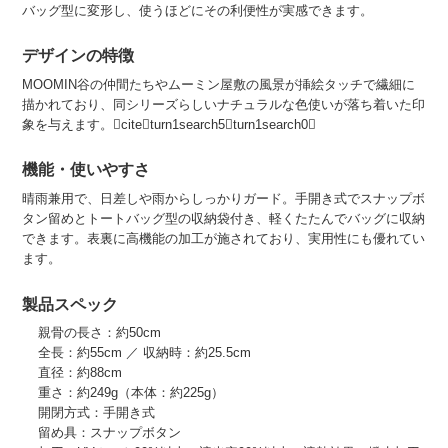
バッグ型に変形し、使うほどにその利便性が実感できます。
デザインの特徴
MOOMIN谷の仲間たちやムーミン屋敷の風景が挿絵タッチで繊細に
描かれており、同シリーズらしいナチュラルな色使いが落ち着いた印
象を与えます。citeturn1search5turn1search0
機能・使いやすさ
晴雨兼用で、日差しや雨からしっかりガード。手開き式でスナップボ
タン留めとトートバッグ型の収納袋付き、軽くたたんでバッグに収納
できます。表裏に高機能の加工が施されており、実用性にも優れてい
ます。
製品スペック
親骨の長さ：約50cm
全長：約55cm ／ 収納時：約25.5cm
直径：約88cm
重さ：約249g（本体：約225g）
開閉方式：手開き式
留め具：スナップボタン