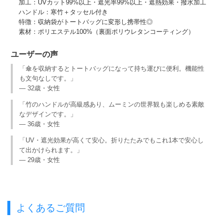
加工：UVカット99%以上・遮光率99%以上・遮熱効果・撥水加工
ハンドル：寒竹＋タッセル付き
特徴：収納袋がトートバッグに変形し携帯性◎
素材：ポリエステル100%（裏面ポリウレタンコーティング）
ユーザーの声
「傘を収納するとトートバッグになって持ち運びに便利。機能性
も文句なしです。」
— 32歳・女性
「竹のハンドルが高級感あり、ムーミンの世界観も楽しめる素敵
なデザインです。」
— 36歳・女性
「UV・遮光効果が高くて安心。折りたたみでもこれ1本で安心し
て出かけられます。」
— 29歳・女性
よくあるご質問