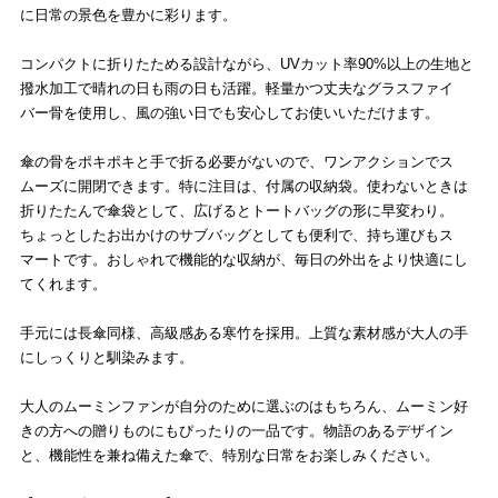
に日常の景色を豊かに彩ります。
コンパクトに折りたためる設計ながら、UVカット率90%以上の生地と
撥水加工で晴れの日も雨の日も活躍。軽量かつ丈夫なグラスファイ
バー骨を使用し、風の強い日でも安心してお使いいただけます。
傘の骨をポキポキと手で折る必要がないので、ワンアクションでス
ムーズに開閉できます。特に注目は、付属の収納袋。使わないときは
折りたたんで傘袋として、広げるとトートバッグの形に早変わり。
ちょっとしたお出かけのサブバッグとしても便利で、持ち運びもス
マートです。おしゃれで機能的な収納が、毎日の外出をより快適にし
てくれます。
手元には長傘同様、高級感ある寒竹を採用。上質な素材感が大人の手
にしっくりと馴染みます。
大人のムーミンファンが自分のために選ぶのはもちろん、ムーミン好
きの方への贈りものにもぴったりの一品です。物語のあるデザイン
と、機能性を兼ね備えた傘で、特別な日常をお楽しみください。