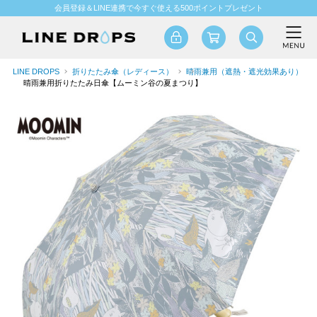
会員登録＆LINE連携で今すぐ使える500ポイントプレゼント
LINE DROPS
折りたたみ傘（レディース）
晴雨兼用（遮熱・遮光効果あり）
晴雨兼用折りたたみ日傘【ムーミン谷の夏まつり】