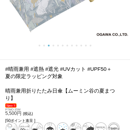
#晴雨兼用 #遮熱 #遮光 #UVカット #UPF50＋
夏の限定ラッピング対象
晴雨兼用折りたたみ日傘【ムーミン谷の夏まつ
り】
PTMO-35M
5,500円
(税込)
[50ポイント進呈 ]