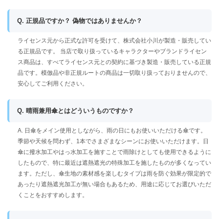
Q. 正規品ですか？ 偽物ではありませんか？
ライセンス元から正式な許可を受けて、株式会社小川が製造・販売してい
る正規品です。 当店で取り扱っているキャラクターやブランドライセン
ス商品は、すべてライセンス元との契約に基づき製造・販売している正規
品です。模倣品や非正規ルートの商品は一切取り扱っておりませんので、
安心してご利用ください。
Q. 晴雨兼用傘とはどういうものですか？
A. 日傘をメイン使用としながら、雨の日にもお使いいただける傘です。
季節や天候を問わず、1本でさまざまなシーンにお使いいただけます。日
傘に撥水加工やはっ水加工を施すことで雨除けとしても使用できるように
したもので、特に最近は遮熱遮光の特殊加工を施したものが多くなってい
ます。ただし、傘生地の素材感を楽しむタイプは雨を防ぐ効果が限定的で
あったり遮熱遮光加工が無い場合もあるため、用途に応じてお選びいただ
くことをおすすめします。