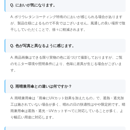
Q. においが気になります。
A. ポリウレタンコーティング特有のにおいが感じられる場合があります
が、製品仕様によるもので不良ではございません。風通しの良い場所で陰
干ししていただくことで、徐々に軽減されます。
Q. 色が写真と異なるように感じます。
A. 商品画像はできる限り実物の色に近づけて撮影しておりますが、ご覧
のモニター環境や照明条件により、色味に差異が生じる場合がございま
す。
Q. 雨晴兼用傘との違いは何ですか？
A. 雨晴兼用傘は「雨傘にUVカット効果を加えたもの」で、遮熱・遮光加
工は施されていない場合が多く、晴れの日の快適性はやや限定的です。晴
雨兼用傘は遮熱・遮光・UVカットすべてに対応していることが多く、よ
り幅広い用途に対応します。