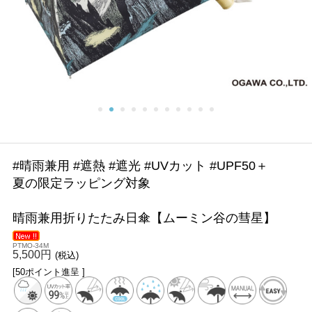
#晴雨兼用 #遮熱 #遮光 #UVカット #UPF50＋
夏の限定ラッピング対象
晴雨兼用折りたたみ日傘【ムーミン谷の彗星】
PTMO-34M
5,500円
(税込)
[50ポイント進呈 ]