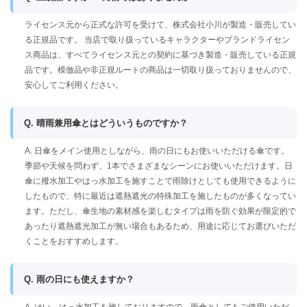
ライセンス元から正式な許可を受けて、株式会社小川が製造・販売してい
る正規品です。 当店で取り扱っているキャラクターやブランドライセン
ス商品は、すべてライセンス元との契約に基づき製造・販売している正規
品です。模倣品や非正規ルートの商品は一切取り扱っておりませんので、
安心してご利用ください。
Q. 晴雨兼用傘とはどういうものですか？
A. 日傘をメイン使用としながら、雨の日にもお使いいただける傘です。
季節や天候を問わず、1本でさまざまなシーンにお使いいただけます。日
傘に撥水加工やはっ水加工を施すことで雨除けとしても使用できるように
したもので、特に最近は遮熱遮光の特殊加工を施したものが多くなってい
ます。ただし、傘生地の素材感を楽しむタイプは雨を防ぐ効果が限定的で
あったり遮熱遮光加工が無い場合もあるため、用途に応じてお選びいただ
くことをおすすめします。
Q. 雨の日にも使えますか？