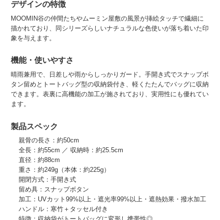
デザインの特徴
MOOMIN谷の仲間たちやムーミン屋敷の風景が挿絵タッチで繊細に
描かれており、同シリーズらしいナチュラルな色使いが落ち着いた印
象を与えます。
機能・使いやすさ
晴雨兼用で、日差しや雨からしっかりガード。手開き式でスナップボ
タン留めとトートバッグ型の収納袋付き、軽くたたんでバッグに収納
できます。表裏に高機能の加工が施されており、実用性にも優れてい
ます。
製品スペック
親骨の長さ：約50cm
全長：約55cm ／ 収納時：約25.5cm
直径：約88cm
重さ：約249g（本体：約225g）
開閉方式：手開き式
留め具：スナップボタン
加工：UVカット99%以上・遮光率99%以上・遮熱効果・撥水加工
ハンドル：寒竹＋タッセル付き
特徴：収納袋がトートバッグに変形し携帯性◎