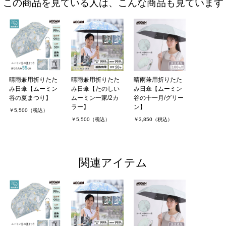
この商品を見ている人は、こんな商品も見ています
晴雨兼用折りたた
晴雨兼用折りたた
晴雨兼用折りたた
み日傘【ムーミン
み日傘【たのしい
み日傘【ムーミン
谷の夏まつり】
ムーミン一家/2カ
谷の十一月/グリー
ラー】
ン】
￥5,500（税込）
￥5,500（税込）
￥3,850（税込）
関連アイテム