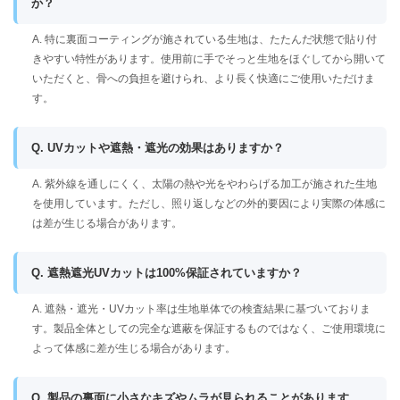
か？
A. 特に裏面コーティングが施されている生地は、たたんだ状態で貼り付
きやすい特性があります。使用前に手でそっと生地をほぐしてから開いて
いただくと、骨への負担を避けられ、より長く快適にご使用いただけま
す。
Q. UVカットや遮熱・遮光の効果はありますか？
A. 紫外線を通しにくく、太陽の熱や光をやわらげる加工が施された生地
を使用しています。ただし、照り返しなどの外的要因により実際の体感に
は差が生じる場合があります。
Q. 遮熱遮光UVカットは100%保証されていますか？
A. 遮熱・遮光・UVカット率は生地単体での検査結果に基づいておりま
す。製品全体としての完全な遮蔽を保証するものではなく、ご使用環境に
よって体感に差が生じる場合があります。
Q. 製品の裏面に小さなキズやムラが見られることがあります。