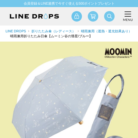
会員登録＆LINE連携で今すぐ使える500ポイントプレゼント
LINE DROPS
折りたたみ傘（レディース）
晴雨兼用（遮熱・遮光効果あり）
晴雨兼用折りたたみ日傘【ムーミン谷の彗星/ブルー】