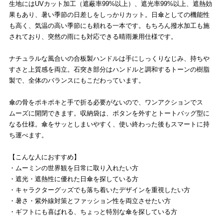
生地にはUVカット加工（遮蔽率99%以上）、遮光率99%以上、遮熱効
果もあり、暑い季節の日差しをしっかりカット。日傘としての機能性
も高く、気温の高い季節にも頼れる一本です。もちろん撥水加工も施
されており、突然の雨にも対応できる晴雨兼用仕様です。
ナチュラルな風合いの合板製ハンドルは手にしっくりなじみ、持ちや
すさと上質感を両立。石突き部分はハンドルと調和するトーンの樹脂
製で、全体のバランスにもこだわっています。
傘の骨をポキポキと手で折る必要がないので、ワンアクションでス
ムーズに開閉できます。収納袋は、ボタンを外すとトートバッグ型に
なる仕様。傘をサッとしまいやすく、使い終わった後もスマートに持
ち運べます。
【こんな人におすすめ】
・ムーミンの世界観を日常に取り入れたい方
・遮光・遮熱性に優れた日傘を探している方
・キャラクターグッズでも落ち着いたデザインを重視したい方
・暑さ・紫外線対策とファッション性を両立させたい方
・ギフトにも喜ばれる、ちょっと特別な傘を探している方