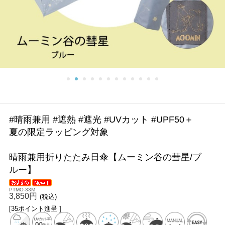
#晴雨兼用 #遮熱 #遮光 #UVカット #UPF50＋
夏の限定ラッピング対象
晴雨兼用折りたたみ日傘【ムーミン谷の彗星/ブ
ルー】
PTMO-33M
3,850円
(税込)
[35ポイント進呈 ]