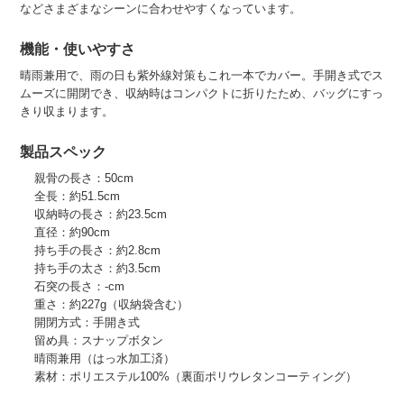
などさまざまなシーンに合わせやすくなっています。
機能・使いやすさ
晴雨兼用で、雨の日も紫外線対策もこれ一本でカバー。手開き式でス
ムーズに開閉でき、収納時はコンパクトに折りたため、バッグにすっ
きり収まります。
製品スペック
親骨の長さ：50cm
全長：約51.5cm
収納時の長さ：約23.5cm
直径：約90cm
持ち手の長さ：約2.8cm
持ち手の太さ：約3.5cm
石突の長さ：-cm
重さ：約227g（収納袋含む）
開閉方式：手開き式
留め具：スナップボタン
晴雨兼用（はっ水加工済）
素材：ポリエステル100%（裏面ポリウレタンコーティング）