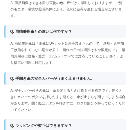
A. 商品画像はできる限り実物の色に近づけて撮影しておりますが、ご覧
のモニター環境や照明条件により、色味に差異が生じる場合がございま
す。
Q. 雨晴兼用傘との違いは何ですか？
A. 雨晴兼用傘は「雨傘にUVカット効果を加えたもの」で、遮熱・遮光加
工は施されていない場合が多く、晴れの日の快適性はやや限定的です。晴
雨兼用傘は遮熱・遮光・UVカットすべてに対応していることが多く、よ
り幅広い用途に対応します。
Q. 手開き傘の安全カバーがうまく止まりません。
A. 安全カバー付きの傘は、傘を閉じるときに指を守る構造です。開くと
きにカバーのボタンを押したまま開くと、傘が止まらず閉じてしまう場合
があります。開く際はボタンを押さずに、ロクロ部分を持ってゆっくり開
いてください。
Q. ラッピングや熨斗はできますか？