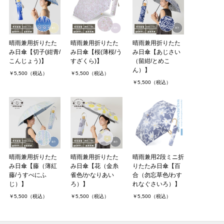
晴雨兼用折りたた
晴雨兼用折りたた
晴雨兼用折りたた
み日傘【切子(紺青/
み日傘【桜(薄桜/う
み日傘【あじさい
こんじょう)】
すざくら)】
（留紺/とめこ
ん）】
￥5,500（税込）
￥5,500（税込）
￥5,500（税込）
晴雨兼用折りたた
晴雨兼用折りたた
晴雨兼用2段ミニ折
み日傘【藤（薄紅
み日傘【花（金糸
りたたみ日傘【百
藤/うすべにふ
雀色/かなりあい
合（勿忘草色/わす
じ）】
ろ）】
れなぐさいろ）】
￥5,500（税込）
￥5,500（税込）
￥5,500（税込）