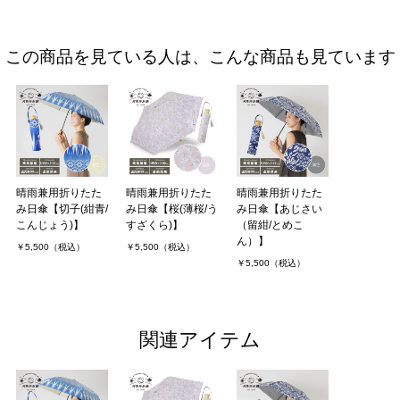
この商品を見ている人は、こんな商品も見ています
晴雨兼用折りたた
晴雨兼用折りたた
晴雨兼用折りたた
み日傘【切子(紺青/
み日傘【桜(薄桜/う
み日傘【あじさい
こんじょう)】
すざくら)】
（留紺/とめこ
ん）】
￥5,500（税込）
￥5,500（税込）
￥5,500（税込）
関連アイテム