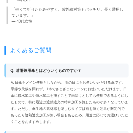
「軽くて折りたたみやすく、紫外線対策もバッチリ。長く愛用し
ています。」
— 40代女性
よくあるご質問
Q. 晴雨兼用傘とはどういうものですか？
A. 日傘をメイン使用としながら、雨の日にもお使いいただける傘です。
季節や天候を問わず、1本でさまざまなシーンにお使いいただけます。日
傘に撥水加工や防水加工を施すことで雨除けとしても使用できるようにし
たもので、特に最近は遮熱遮光の特殊加工を施したものが多くなっていま
す。ただし、傘生地の素材感を楽しむタイプは雨を防ぐ効果が限定的で
あったり遮熱遮光加工が無い場合もあるため、用途に応じてお選びいただ
くことをおすすめします。