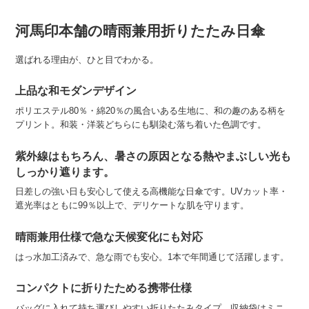
河馬印本舗の晴雨兼用折りたたみ日傘
選ばれる理由が、ひと目でわかる。
上品な和モダンデザイン
ポリエステル80％・綿20％の風合いある生地に、和の趣のある柄を
プリント。和装・洋装どちらにも馴染む落ち着いた色調です。
紫外線はもちろん、暑さの原因となる熱やまぶしい光も
しっかり遮ります。
日差しの強い日も安心して使える高機能な日傘です。UVカット率・
遮光率はともに99％以上で、デリケートな肌を守ります。
晴雨兼用仕様で急な天候変化にも対応
はっ水加工済みで、急な雨でも安心。1本で年間通じて活躍します。
コンパクトに折りたためる携帯仕様
バッグに入れて持ち運びしやすい折りたたみタイプ。収納袋はミニ