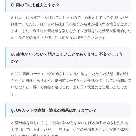
Q. 雨の日にも使えますか？
A. はい、はっ水加工を施しておりますので、雨傘としてもご使用いただ
けます。ただし、縫い目や特殊加工の部分から水が浸入する場合がござい
ます。また、傘生地の素材感を楽しむタイプは雨を防ぐ効果が限定的なた
め、長時間の雨天下の使用には向かない場合もございます。
Q. 生地がくっついて開きにくいことがあります。不良でしょう
か？
A. 特に裏面コーティングが施されている生地は、たたんだ状態で貼り付
きやすい特性があります。使用前に手でそっと生地をほぐしてから開いて
いただくと、骨への負担を避けられ、より長く快適にご使用いただけま
す。
Q. UVカットや遮熱・遮光の効果はありますか？
A. 紫外線を通しにくく、太陽の熱や光をやわらげる加工が施された生地
を使用しています。ただし、照り返しなどの外的要因により実際の体感に