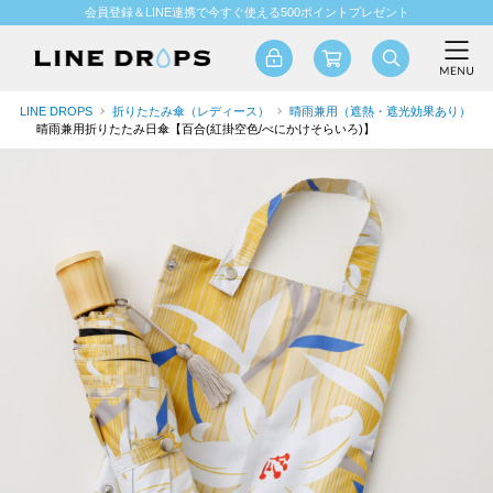
会員登録＆LINE連携で今すぐ使える500ポイントプレゼント
LINE DROPS
折りたたみ傘（レディース）
晴雨兼用（遮熱・遮光効果あり）
晴雨兼用折りたたみ日傘【百合(紅掛空色/べにかけそらいろ)】