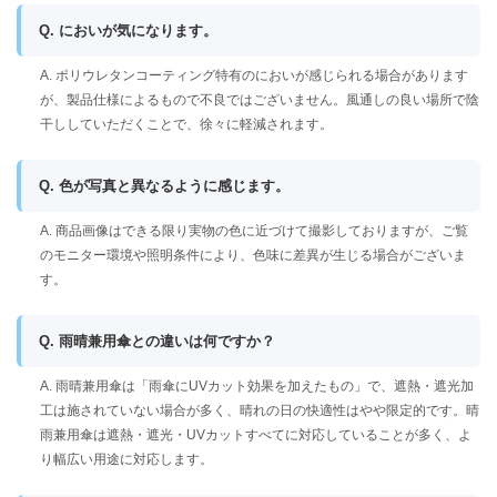
Q. においが気になります。
A. ポリウレタンコーティング特有のにおいが感じられる場合があります
が、製品仕様によるもので不良ではございません。風通しの良い場所で陰
干ししていただくことで、徐々に軽減されます。
Q. 色が写真と異なるように感じます。
A. 商品画像はできる限り実物の色に近づけて撮影しておりますが、ご覧
のモニター環境や照明条件により、色味に差異が生じる場合がございま
す。
Q. 雨晴兼用傘との違いは何ですか？
A. 雨晴兼用傘は「雨傘にUVカット効果を加えたもの」で、遮熱・遮光加
工は施されていない場合が多く、晴れの日の快適性はやや限定的です。晴
雨兼用傘は遮熱・遮光・UVカットすべてに対応していることが多く、よ
り幅広い用途に対応します。