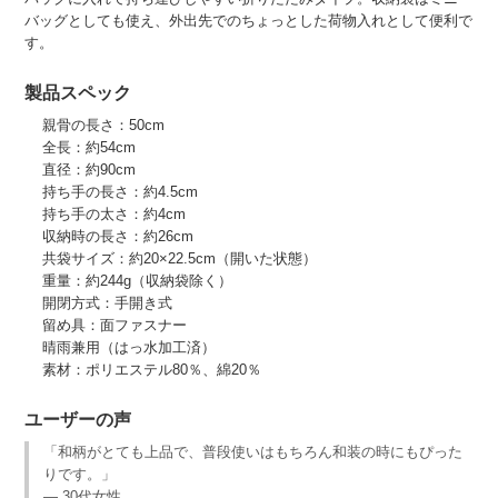
バッグとしても使え、外出先でのちょっとした荷物入れとして便利で
す。
製品スペック
親骨の長さ：50cm
全長：約54cm
直径：約90cm
持ち手の長さ：約4.5cm
持ち手の太さ：約4cm
収納時の長さ：約26cm
共袋サイズ：約20×22.5cm（開いた状態）
重量：約244g（収納袋除く）
開閉方式：手開き式
留め具：面ファスナー
晴雨兼用（はっ水加工済）
素材：ポリエステル80％、綿20％
ユーザーの声
「和柄がとても上品で、普段使いはもちろん和装の時にもぴった
りです。」
— 30代女性