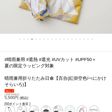
#晴雨兼用 #遮熱 #遮光 #UVカット #UPF50＋
夏の限定ラッピング対象
晴雨兼用折りたたみ日傘【百合(紅掛空色/べにかけ
そらいろ)】
LDW-50M-31
5,500円
(税込)
[50ポイント進呈 ]