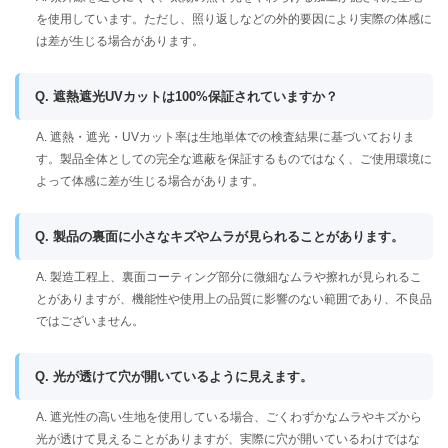
を使用しています。ただし、照り返しなどの外的要因により実際の体感に
は差が生じる場合があります。
Q. 遮熱遮光UVカットは100%保証されていますか？
A. 遮熱・遮光・UVカット率は生地単体での検査結果に基づいておりま
す。製品全体としての完全な遮蔽を保証するものではなく、ご使用環境に
よって体感に差が生じる場合があります。
Q. 製品の裏面に小さなキズやムラが見られることがあります。
A. 製造工程上、裏面コーティング部分に微細なムラや擦れが見られるこ
とがありますが、機能性や使用上の品質に影響のない範囲であり、不良品
ではございません。
Q. 光が透けて穴が開いているように見えます。
A. 遮光性の高い生地を使用している場合、ごくわずかなムラやキズから
光が透けて見えることがありますが、実際に穴が開いているわけではな