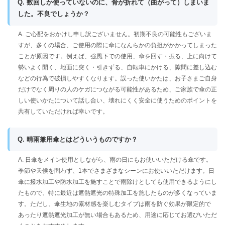
Q. 数回しか使っていないのに、骨が折れて（曲がって）しまいま
した。不良でしょうか？
A. ご心配をおかけし申し訳ございません。初期不良の可能性もございま
すが、多くの場合、ご使用の際に傘になんらかの負担がかかってしまった
ことが原因です。例えば、強風下での使用、傘を回す・振る、上に向けて
勢いよく開く、地面に突く・引きずる、自転車にかける、隙間に差し込む
などの行為で破損しやすくなります。誤った使いかたは、お子さまご自身
だけでなく周りの人のケガにつながる可能性があるため、ご家族で傘の正
しい使いかたについて話し合い、壊れにくく安全に使うためのポイントを
共有していただければ幸いです。
Q. 晴雨兼用傘とはどういうものですか？
A. 日傘をメイン使用としながら、雨の日にもお使いいただける傘です。
季節や天候を問わず、1本でさまざまなシーンにお使いいただけます。日
傘に撥水加工や防水加工を施すことで雨除けとしても使用できるようにし
たもので、特に最近は遮熱遮光の特殊加工を施したものが多くなっていま
す。ただし、傘生地の素材感を楽しむタイプは雨を防ぐ効果が限定的で
あったり遮熱遮光加工が無い場合もあるため、用途に応じてお選びいただ