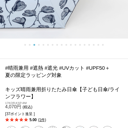
#晴雨兼用 #遮熱 #遮光 #UVカット #UPF50＋
夏の限定ラッピング対象
キッズ晴雨兼用折りたたみ日傘【子ども日傘/ライ
ンフラワー】
17KOR-KSP-8M
4,070円
(税込)
[37ポイント進呈 ]
5.00
(1件)