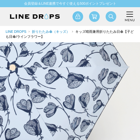
会員登録＆LINE連携で今すぐ使える500ポイントプレゼント
LINE DROPS
折りたたみ傘（キッズ）
キッズ晴雨兼用折りたたみ日傘【子ど
も日傘/ラインフラワー】