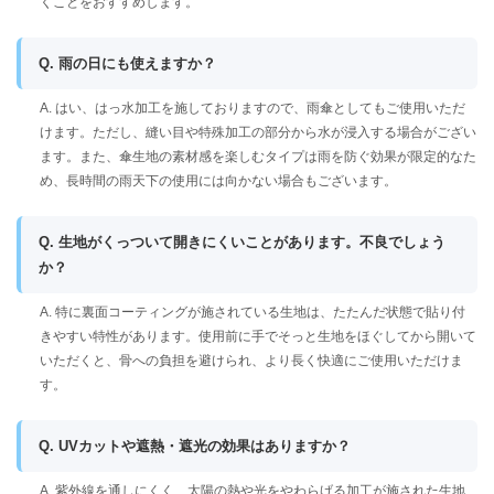
くことをおすすめします。
Q. 雨の日にも使えますか？
A. はい、はっ水加工を施しておりますので、雨傘としてもご使用いただ
けます。ただし、縫い目や特殊加工の部分から水が浸入する場合がござい
ます。また、傘生地の素材感を楽しむタイプは雨を防ぐ効果が限定的なた
め、長時間の雨天下の使用には向かない場合もございます。
Q. 生地がくっついて開きにくいことがあります。不良でしょう
か？
A. 特に裏面コーティングが施されている生地は、たたんだ状態で貼り付
きやすい特性があります。使用前に手でそっと生地をほぐしてから開いて
いただくと、骨への負担を避けられ、より長く快適にご使用いただけま
す。
Q. UVカットや遮熱・遮光の効果はありますか？
A. 紫外線を通しにくく、太陽の熱や光をやわらげる加工が施された生地