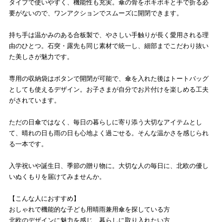
タイプで使いやすく、機能性も充実。傘の骨をポキポキと手で折る必
要がないので、ワンアクションでスムーズに開閉できます。
持ち手は温かみのある合板製で、やさしい手触りが長く愛用される理
由のひとつ。石突・露先も同じ素材で統一し、細部までこだわり抜い
た美しさが魅力です。
専用の収納袋はボタンで開閉が可能で、傘を入れた後はトートバッグ
としても使えるデザイン。お子さまが自分でお片付けを楽しめる工夫
がされています。
ただの日傘ではなく、毎日の暮らしに寄り添う大切なアイテムとし
て、晴れの日も雨の日も心地よく過ごせる。そんな温かさを感じられ
る一本です。
入学祝いや誕生日、季節の贈り物に。大切な人の毎日に、北欧の優し
いぬくもりを届けてみませんか。
【こんな人におすすめ】
おしゃれで機能的な子ども用晴雨兼用傘を探している方
北欧のデザインに魅力を感じ、暮らしに取り入れたい方