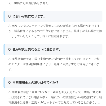
く、機能にも問題はありません。
Q. においが気になります。
A. ポリウレタンコーティング特有のにおいが感じられる場合があります
が、製品仕様によるもので不良ではございません。風通しの良い場所で陰
干ししていただくことで、徐々に軽減されます。
Q. 色が写真と異なるように感じます。
A. 商品画像はできる限り実物の色に近づけて撮影しておりますが、ご覧
のモニター環境や照明条件により、色味に差異が生じる場合がございま
す。
Q. 雨晴兼用傘との違いは何ですか？
A. 雨晴兼用傘は「雨傘にUVカット効果を加えたもの」で、遮熱・遮光加
工は施されていない場合が多く、晴れの日の快適性はやや限定的です。晴
雨兼用傘は遮熱・遮光・UVカットすべてに対応していることが多く、よ