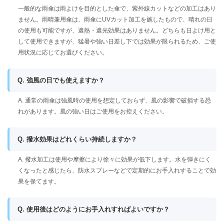
一般的な雨傘は雨よけを目的とした傘で、紫外線カットなどの加工はあり
ません。雨晴兼用傘は、雨傘にUVカット加工を施したもので、晴れの日
の使用も可能ですが、遮熱・遮光効果はありません。どちらも日よけ用と
して使用できますが、猛暑や強い日差し下では効果が限られるため、ご使
用状況に応じてお選びください。
Q. 強風の日でも使えますか？
A. 通常の雨傘は強風時の使用を想定しておらず、風の影響で破損する恐
れがあります。風の強い日はご使用をお控えください。
Q. 撥水効果はどれくらい持続しますか？
A. 撥水加工は使用や摩擦により徐々に効果が低下します。水を弾きにく
くなったと感じたら、防水スプレーなどで定期的にお手入れすることで効
果を保てます。
Q. 使用後はどのようにお手入れすればよいですか？