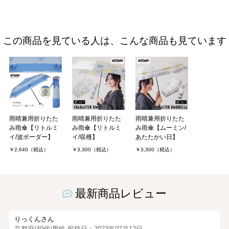
この商品を見ている人は、こんな商品も見ています
雨晴兼用折りたた
雨晴兼用折りたた
雨晴兼用折りたた
み雨傘【リトルミ
み雨傘【リトルミ
み雨傘【ムーミン/
イ/波ボーダー】
イ/収穫】
あたたかい日】
￥2,640（税込）
￥3,300（税込）
￥3,300（税込）
最新商品レビュー
りっくんさん
京都府/40代/男性 投稿日：2023年07月12日