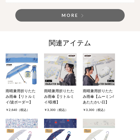
MORE
関連アイテム
雨晴兼用折りたた
雨晴兼用折りたた
雨晴兼用折りたた
み雨傘【リトルミ
み雨傘【リトルミ
み雨傘【ムーミン/
イ/波ボーダー】
イ/収穫】
あたたかい日】
￥2,640（税込）
￥3,300（税込）
￥3,300（税込）