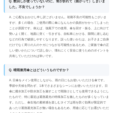
Q. 数回しか使っていないのに、骨が折れて（曲がって）しまいま
した。不良でしょうか？
A. ご心配をおかけし申し訳ございません。初期不良の可能性もございま
すが、多くの場合、ご使用の際に傘になんらかの負担がかかってしまった
ことが原因です。例えば、強風下での使用、傘を回す・振る、上に向けて
勢いよく開く、地面に突く・引きずる、自転車にかける、隙間に差し込む
などの行為で破損しやすくなります。誤った使いかたは、お子さまご自身
だけでなく周りの人のケガにつながる可能性があるため、ご家族で傘の正
しい使いかたについて話し合い、壊れにくく安全に使うためのポイントを
共有していただければ幸いです。
Q. 晴雨兼用傘とはどういうものですか？
A. 日傘をメイン使用としながら、雨の日にもお使いいただける傘です。
季節や天候を問わず、1本でさまざまなシーンにお使いいただけます。日
傘に撥水加工や防水加工を施すことで雨除けとしても使用できるようにし
たもので、特に最近は遮熱遮光の特殊加工を施したものが多くなっていま
す。ただし、傘生地の素材感を楽しむタイプは雨を防ぐ効果が限定的で
あったり遮熱遮光加工が無い場合もあるため、用途に応じてお選びいただ