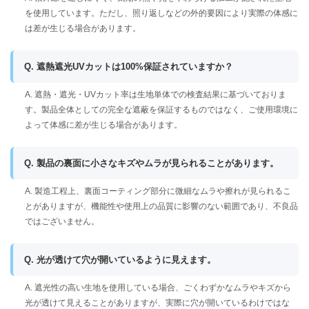
を使用しています。ただし、照り返しなどの外的要因により実際の体感に
は差が生じる場合があります。
Q. 遮熱遮光UVカットは100%保証されていますか？
A. 遮熱・遮光・UVカット率は生地単体での検査結果に基づいておりま
す。製品全体としての完全な遮蔽を保証するものではなく、ご使用環境に
よって体感に差が生じる場合があります。
Q. 製品の裏面に小さなキズやムラが見られることがあります。
A. 製造工程上、裏面コーティング部分に微細なムラや擦れが見られるこ
とがありますが、機能性や使用上の品質に影響のない範囲であり、不良品
ではございません。
Q. 光が透けて穴が開いているように見えます。
A. 遮光性の高い生地を使用している場合、ごくわずかなムラやキズから
光が透けて見えることがありますが、実際に穴が開いているわけではな