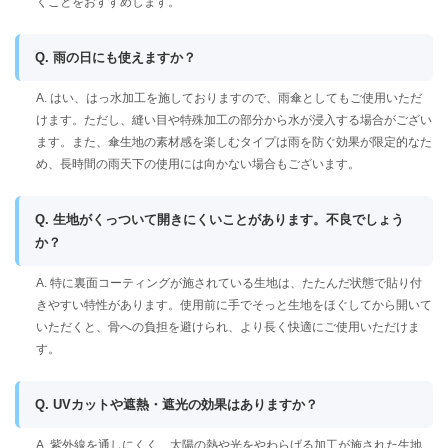
くことをおすすめします。
Q. 雨の日にも使えますか？
A. はい、はっ水加工を施しておりますので、雨傘としてもご使用いただ
けます。ただし、縫い目や特殊加工の部分から水が浸入する場合がござい
ます。また、傘生地の素材感を楽しむタイプは雨を防ぐ効果が限定的なた
め、長時間の雨天下の使用には向かない場合もございます。
Q. 生地がくっついて開きにくいことがあります。不良でしょう
か？
A. 特に裏面コーティングが施されている生地は、たたんだ状態で貼り付
きやすい特性があります。使用前に手でそっと生地をほぐしてから開いて
いただくと、骨への負担を避けられ、より長く快適にご使用いただけま
す。
Q. UVカットや遮熱・遮光の効果はありますか？
A. 紫外線を通しにくく、太陽の熱や光をやわらげる加工が施された生地