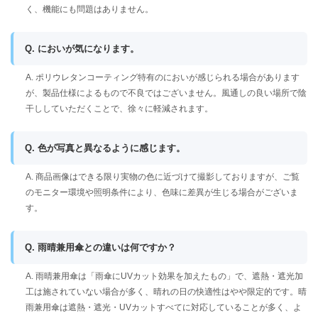
く、機能にも問題はありません。
Q. においが気になります。
A. ポリウレタンコーティング特有のにおいが感じられる場合があります
が、製品仕様によるもので不良ではございません。風通しの良い場所で陰
干ししていただくことで、徐々に軽減されます。
Q. 色が写真と異なるように感じます。
A. 商品画像はできる限り実物の色に近づけて撮影しておりますが、ご覧
のモニター環境や照明条件により、色味に差異が生じる場合がございま
す。
Q. 雨晴兼用傘との違いは何ですか？
A. 雨晴兼用傘は「雨傘にUVカット効果を加えたもの」で、遮熱・遮光加
工は施されていない場合が多く、晴れの日の快適性はやや限定的です。晴
雨兼用傘は遮熱・遮光・UVカットすべてに対応していることが多く、よ