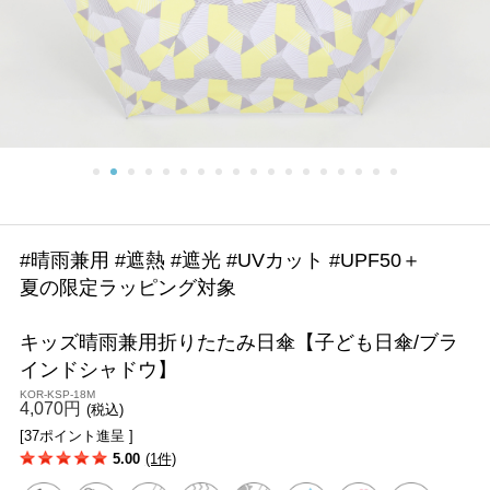
#晴雨兼用 #遮熱 #遮光 #UVカット #UPF50＋
夏の限定ラッピング対象
キッズ晴雨兼用折りたたみ日傘【子ども日傘/ブラ
インドシャドウ】
KOR-KSP-18M
4,070円
(税込)
[37ポイント進呈 ]
5.00
(1件)