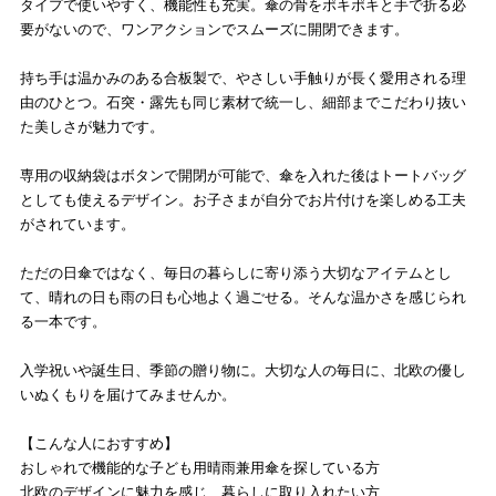
タイプで使いやすく、機能性も充実。傘の骨をポキポキと手で折る必
要がないので、ワンアクションでスムーズに開閉できます。
持ち手は温かみのある合板製で、やさしい手触りが長く愛用される理
由のひとつ。石突・露先も同じ素材で統一し、細部までこだわり抜い
た美しさが魅力です。
専用の収納袋はボタンで開閉が可能で、傘を入れた後はトートバッグ
としても使えるデザイン。お子さまが自分でお片付けを楽しめる工夫
がされています。
ただの日傘ではなく、毎日の暮らしに寄り添う大切なアイテムとし
て、晴れの日も雨の日も心地よく過ごせる。そんな温かさを感じられ
る一本です。
入学祝いや誕生日、季節の贈り物に。大切な人の毎日に、北欧の優し
いぬくもりを届けてみませんか。
【こんな人におすすめ】
おしゃれで機能的な子ども用晴雨兼用傘を探している方
北欧のデザインに魅力を感じ、暮らしに取り入れたい方