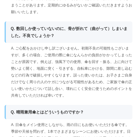
まうことがあります。定期的にゆるみがないかご確認いただきますようお
願いいたします。
Q. 数回しか使っていないのに、骨が折れて（曲がって）しまいま
した。不良でしょうか？
A. ご心配をおかけし申し訳ございません。初期不良の可能性もございま
すが、多くの場合、ご使用の際に傘になんらかの負担がかかってしまった
ことが原因です。例えば、強風下での使用、傘を回す・振る、上に向けて
勢いよく開く、地面に突く・引きずる、自転車にかける、隙間に差し込む
などの行為で破損しやすくなります。誤った使いかたは、お子さまご自身
だけでなく周りの人のケガにつながる可能性があるため、ご家族で傘の正
しい使いかたについて話し合い、壊れにくく安全に使うためのポイントを
共有していただければ幸いです。
Q. 晴雨兼用傘とはどういうものですか？
A. 日傘をメイン使用としながら、雨の日にもお使いいただける傘です。
季節や天候を問わず、1本でさまざまなシーンにお使いいただけます。日