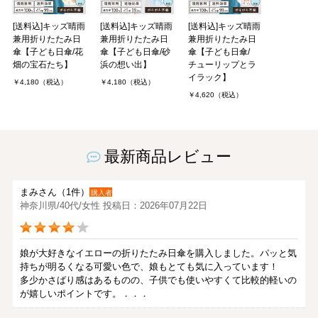
[送料込]キッズ晴雨
[送料込]キッズ晴雨
[送料込]キッズ晴雨
兼用折りたたみ日
兼用折りたたみ日
兼用折りたたみ日
傘【子ども日傘/花
傘【子ども日傘/砂
傘【子ども日傘/
畑の宝石たち】
浜の想い出】
チューリップとラ
イラック】
￥4,180（税込）
￥4,180（税込）
￥4,620（税込）
最新商品レビュー
まみさん（1件）
購入者
神奈川県/40代/女性 投稿日：2026年07月22日
娘が大好きなイエローの折りたたみ日傘を購入しました。パッと気
持ちが明るくなる可愛い色で、娘もとても気に入っています！
多少かさばり感はあるものの、子供でも使いやすくて比較的軽いの
が嬉しいポイントです。．．．