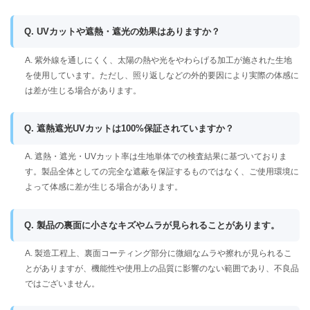
Q. UVカットや遮熱・遮光の効果はありますか？
A. 紫外線を通しにくく、太陽の熱や光をやわらげる加工が施された生地
を使用しています。ただし、照り返しなどの外的要因により実際の体感に
は差が生じる場合があります。
Q. 遮熱遮光UVカットは100%保証されていますか？
A. 遮熱・遮光・UVカット率は生地単体での検査結果に基づいておりま
す。製品全体としての完全な遮蔽を保証するものではなく、ご使用環境に
よって体感に差が生じる場合があります。
Q. 製品の裏面に小さなキズやムラが見られることがあります。
A. 製造工程上、裏面コーティング部分に微細なムラや擦れが見られるこ
とがありますが、機能性や使用上の品質に影響のない範囲であり、不良品
ではございません。