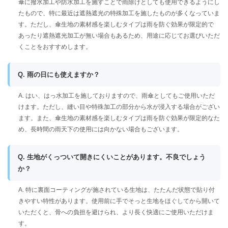
傘に撥水加工や防水加工を施すことで雨除けとしても使用できるようにし
たもので、特に最近は遮熱遮光の特殊加工を施したものが多くなっていま
す。ただし、傘生地の素材感を楽しむタイプは雨を防ぐ効果が限定的で
あったり遮熱遮光加工が無い場合もあるため、用途に応じてお選びいただ
くことをおすすめします。
Q. 雨の日にも使えますか？
A. はい、はっ水加工を施しておりますので、雨傘としてもご使用いただ
けます。ただし、縫い目や特殊加工の部分から水が浸入する場合がござい
ます。また、傘生地の素材感を楽しむタイプは雨を防ぐ効果が限定的なた
め、長時間の雨天下の使用には向かない場合もございます。
Q. 生地がくっついて開きにくいことがあります。不良でしょう
か？
A. 特に裏面コーティングが施されている生地は、たたんだ状態で貼り付
きやすい特性があります。使用前に手でそっと生地をほぐしてから開いて
いただくと、骨への負担を避けられ、より長く快適にご使用いただけま
す。