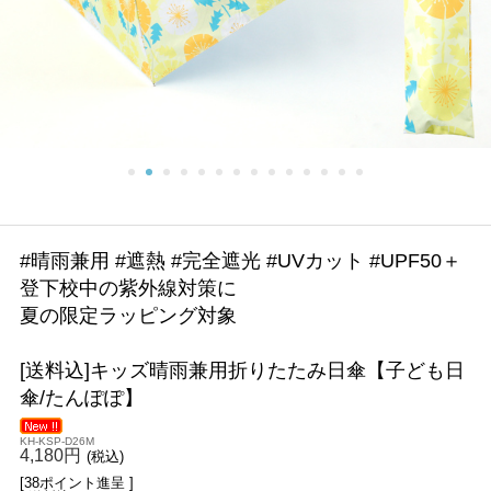
#晴雨兼用 #遮熱 #完全遮光 #UVカット #UPF50＋
登下校中の紫外線対策に
夏の限定ラッピング対象
[送料込]キッズ晴雨兼用折りたたみ日傘【子ども日
傘/たんぽぽ】
KH-KSP-D26M
4,180円
(税込)
[38ポイント進呈 ]