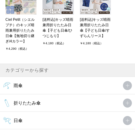
Ciel Petit（シエル
[送料込]キッズ晴雨
[送料込]キッズ晴雨
プチ）のキッズ晴
兼用折りたたみ日
兼用折りたたみ日
雨兼用折りたたみ
傘【子ども日傘/ひ
傘【子ども日傘/す
日傘【無地切り継
つじもり】
ずらんリース】
ぎ/4カラー】
￥4,180（税込）
￥4,180（税込）
￥4,290（税込）
カテゴリーから探す
雨傘
折りたたみ傘
日傘