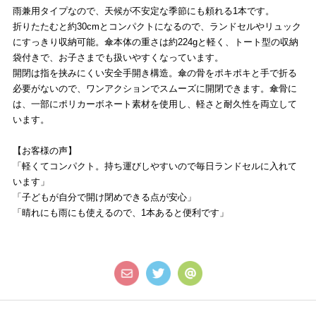
雨兼用タイプなので、天候が不安定な季節にも頼れる1本です。
折りたたむと約30cmとコンパクトになるので、ランドセルやリュック
にすっきり収納可能。傘本体の重さは約224gと軽く、トート型の収納
袋付きで、お子さまでも扱いやすくなっています。
開閉は指を挟みにくい安全手開き構造。傘の骨をポキポキと手で折る
必要がないので、ワンアクションでスムーズに開閉できます。傘骨に
は、一部にポリカーボネート素材を使用し、軽さと耐久性を両立して
います。
【お客様の声】
「軽くてコンパクト。持ち運びしやすいので毎日ランドセルに入れて
います」
「子どもが自分で開け閉めできる点が安心」
「晴れにも雨にも使えるので、1本あると便利です」