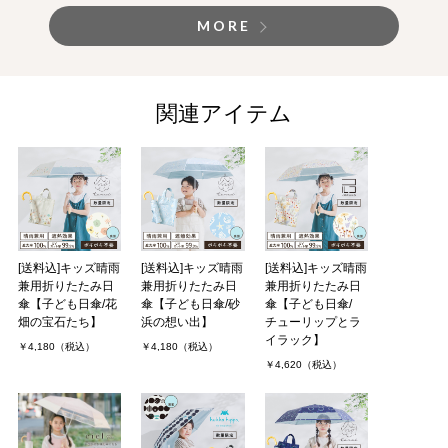
MORE
関連アイテム
[送料込]キッズ晴雨
[送料込]キッズ晴雨
[送料込]キッズ晴雨
兼用折りたたみ日
兼用折りたたみ日
兼用折りたたみ日
傘【子ども日傘/花
傘【子ども日傘/砂
傘【子ども日傘/
畑の宝石たち】
浜の想い出】
チューリップとラ
イラック】
￥4,180（税込）
￥4,180（税込）
￥4,620（税込）