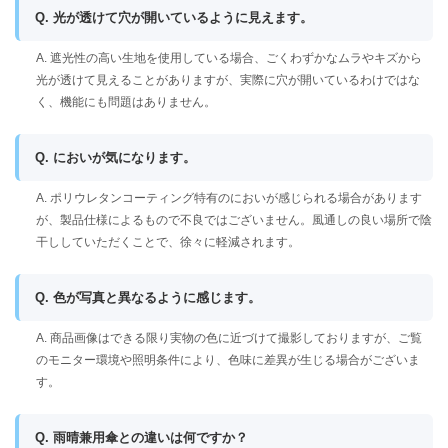
Q. 光が透けて穴が開いているように見えます。
A. 遮光性の高い生地を使用している場合、ごくわずかなムラやキズから
光が透けて見えることがありますが、実際に穴が開いているわけではな
く、機能にも問題はありません。
Q. においが気になります。
A. ポリウレタンコーティング特有のにおいが感じられる場合があります
が、製品仕様によるもので不良ではございません。風通しの良い場所で陰
干ししていただくことで、徐々に軽減されます。
Q. 色が写真と異なるように感じます。
A. 商品画像はできる限り実物の色に近づけて撮影しておりますが、ご覧
のモニター環境や照明条件により、色味に差異が生じる場合がございま
す。
Q. 雨晴兼用傘との違いは何ですか？