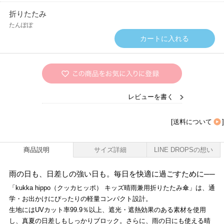
折りたたみ
たんぽぽ
レビューを書く
[
送料について
]
商品説明
サイズ詳細
LINE DROPSの想い
雨の日も、日差しの強い日も。毎日を快適に過ごすために──
「kukka hippo（クッカヒッポ） キッズ晴雨兼用折りたたみ傘」は、通
学・お出かけにぴったりの軽量コンパクト設計。
生地にはUVカット率99.9％以上、遮光・遮熱効果のある素材を使用
し、真夏の日差しもしっかりブロック。さらに、雨の日にも使える晴