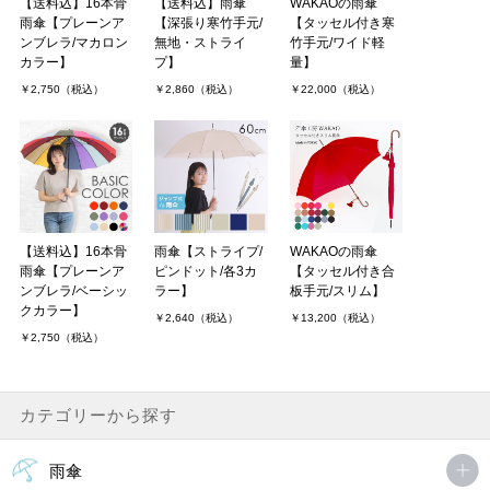
【送料込】16本骨
【送料込】雨傘
WAKAOの雨傘
雨傘【プレーンア
【深張り寒竹手元/
【タッセル付き寒
ンブレラ/マカロン
無地・ストライ
竹手元/ワイド軽
カラー】
プ】
量】
￥2,750（税込）
￥2,860（税込）
￥22,000（税込）
【送料込】16本骨
雨傘【ストライプ/
WAKAOの雨傘
雨傘【プレーンア
ピンドット/各3カ
【タッセル付き合
ンブレラ/ベーシッ
ラー】
板手元/スリム】
クカラー】
￥2,640（税込）
￥13,200（税込）
￥2,750（税込）
カテゴリーから探す
雨傘