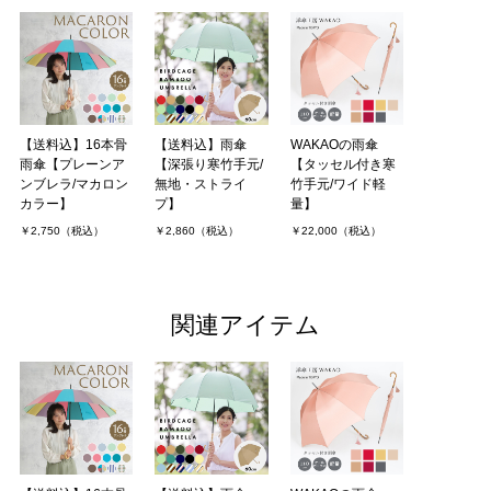
【送料込】16本骨
【送料込】雨傘
WAKAOの雨傘
雨傘【プレーンア
【深張り寒竹手元/
【タッセル付き寒
ンブレラ/マカロン
無地・ストライ
竹手元/ワイド軽
カラー】
プ】
量】
￥2,750（税込）
￥2,860（税込）
￥22,000（税込）
関連アイテム