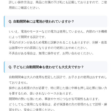
詳しい操作方法は、商品に付属の下げ札にも記載しておりますので、ご使
用前にご確認ください。
Q. 自動開閉傘には電池が使われていますか？
いいえ、電池やモーターなどの電力は使用していません。内部のバネ機構
によって開閉する設計です。
手元のボタンがあるため電動と誤解されることもありますが、分解・改造
は故障やケガの原因になりますので絶対におやめください。
不具合がある場合は、無理に操作せず、お問い合わせください。
Q. 子どもに自動開閉傘を使わせても大丈夫ですか？
自動開閉傘は大人の使用を想定した設計で、お子さまの使用はおすすめし
ておりません。
操作にある程度の力が必要で、特に閉じた後に中棒を押し込む際に強い力
を要するため、扱いきれないケースがあります。
開閉時の勢いも強いため、事故やケガにつながる可能性もあります。
どうしてもご使用になる場合は、必ず保護者の方の管理のもとで説明・練
習を行い、安全にご使用ください。