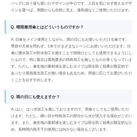
バッグに合う落ち着いたデザインが中心です。人目を気にせず使えるデザ
インを選べば、周囲からも自然に見え、違和感なくご使用いただけます。
Q. 晴雨兼用傘とはどういうものですか？
A. 日傘をメイン使用としながら、雨の日にもお使いいただける傘です。
季節や天候を問わず、1本でさまざまなシーンにお使いいただけます。日
傘に撥水加工や防水加工を施すことで雨除けとしても使用できるようにし
たもので、特に最近は遮熱遮光の特殊加工を施したものが多くなっていま
す。ただし、傘生地の素材感を楽しむタイプは雨を防ぐ効果が限定的で
あったり遮熱遮光加工が無い場合もあるため、用途に応じてお選びいただ
くことをおすすめします。
Q. 雨の日にも使えますか？
A. はい、はっ水加工を施しておりますので、雨傘としてもご使用いただ
けます。ただし、縫い目や特殊加工の部分から水が浸入する場合がござい
ます。また、傘生地の素材感を楽しむタイプは雨を防ぐ効果が限定的なた
め、長時間の雨天下の使用には向かない場合もございます。