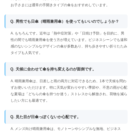
お子さまには通常の手開きタイプの傘をおすすめしています。
Q. 男性でも日傘（晴雨兼用傘）を使ってもいいのでしょうか？
A. もちろんです。近年は「熱中症対策」や「日焼け予防」を目的に、男
性の間でも晴雨兼用傘を使う方が増えています。ビジネスシーンでも違和
感のないシンプルなデザインの傘が多数あり、持ち歩きやすい折りたたみ
タイプも人気です。
Q. 天候に合わせて傘を持ち変えるのが面倒です。
A. 晴雨兼用傘は、日差しと雨の両方に対応できるため、1本で天候を問わ
ずお使いいただけます。特に天気が変わりやすい季節や、不意の雨が心配
な夏場は「どちらの傘を持つか迷う」ストレスから解放され、荷物を減ら
したい方にも最適です。
Q. 見た目が日傘っぽくないか心配です。
A. メンズ向け晴雨兼用傘は、モノトーンやシンプルな無地、ビジネス