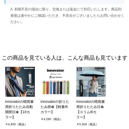
A. 初期不良の場合に限り、交換または返金にて対応いたします。商品到
着後は速やかにご確認いただき、不具合がございましたらお問い合わせく
ださい。
この商品を見ている人は、こんな商品も見ています
innovatorの晴雨兼
innovatorの折りた
innovatorの晴雨兼
用折りたたみ自動
たみ雨傘【軽量/8
用折りたたみ日傘
開閉日傘【10カ
カラー】
【スリム/6カ
ラー】
ラー】
￥4,290（税込）
￥4,950（税込）
￥5,500（税込）