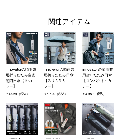
関連アイテム
innovatorの晴雨兼
innovatorの晴雨兼
innovatorの晴雨兼
用折りたたみ自動
用折りたたみ日傘
用折りたたみ日傘
開閉日傘【10カ
【スリム/6カ
【コンパクト/6カ
ラー】
ラー】
ラー】
￥4,950（税込）
￥5,500（税込）
￥4,950（税込）