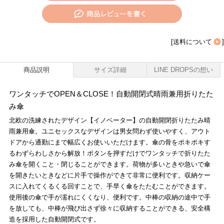
[
送料について
]
商品説明
サイズ詳細
LINE DROPSの想い
ワンタッチでOPEN＆CLOSE！自動開閉式晴雨兼用折りたた
み傘
北欧の洗練されたデザイン【イノベーター】の自動開閉折りたたみ晴
雨兼用傘。ユニセックスなデザインは男女問わず使いやすく、アウト
ドアから通勤にまで幅広くお使いいただけます。傘の骨をポキポキす
るわずらわしさから解放！ボタンを押すだけでワンタッチで折りたた
み傘を開くこと・閉じることができます。荷物が多いときや急いで傘
を開きたいときなどに片手で操作ができて非常に便利です。収納ケー
スに入れてくるくる回すことで、手早く傘をたたむことができます。
使用後の傘で手が濡れにくくなり、便利です。中棒の収納の途中で手
を放しても、中棒が飛び出さず徐々に収納することができる、安全構
造を採用した自動開閉式です。