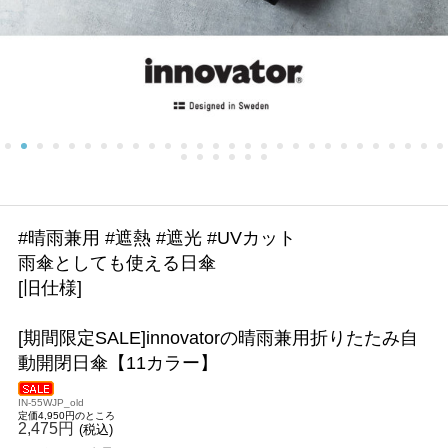
#晴雨兼用 #遮熱 #遮光 #UVカット
雨傘としても使える日傘
[旧仕様]
[期間限定SALE]innovatorの晴雨兼用折りたたみ自
動開閉日傘【11カラー】
IN-55WJP_old
定価4,950円のところ
2,475円
(税込)