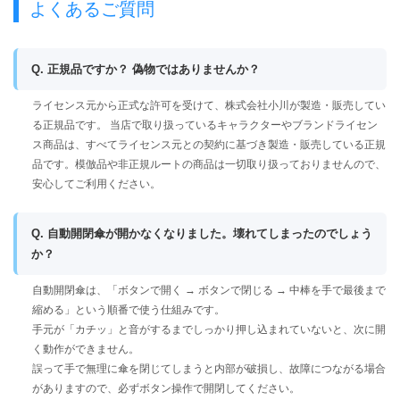
よくあるご質問
Q. 正規品ですか？ 偽物ではありませんか？
ライセンス元から正式な許可を受けて、株式会社小川が製造・販売してい
る正規品です。 当店で取り扱っているキャラクターやブランドライセン
ス商品は、すべてライセンス元との契約に基づき製造・販売している正規
品です。模倣品や非正規ルートの商品は一切取り扱っておりませんので、
安心してご利用ください。
Q. 自動開閉傘が開かなくなりました。壊れてしまったのでしょう
か？
自動開閉傘は、「ボタンで開く → ボタンで閉じる → 中棒を手で最後まで
縮める」という順番で使う仕組みです。
手元が「カチッ」と音がするまでしっかり押し込まれていないと、次に開
く動作ができません。
誤って手で無理に傘を閉じてしまうと内部が破損し、故障につながる場合
がありますので、必ずボタン操作で開閉してください。