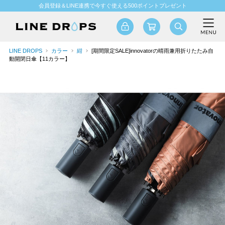
会員登録＆LINE連携で今すぐ使える500ポイントプレゼント
LINE DROPS
カラー
紺
[期間限定SALE]innovatorの晴雨兼用折りたたみ自
動開閉日傘【11カラー】