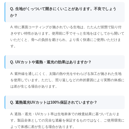
Q. 生地がくっついて開きにくいことがあります。不良でしょう
か？
A. 特に裏面コーティングが施されている生地は、たたんだ状態で貼り付
きやすい特性があります。使用前に手でそっと生地をほぐしてから開いて
いただくと、骨への負担を避けられ、より長く快適にご使用いただけま
す。
Q. UVカットや遮熱・遮光の効果はありますか？
A. 紫外線を通しにくく、太陽の熱や光をやわらげる加工が施された生地
を使用しています。ただし、照り返しなどの外的要因により実際の体感に
は差が生じる場合があります。
Q. 遮熱遮光UVカットは100%保証されていますか？
A. 遮熱・遮光・UVカット率は生地単体での検査結果に基づいておりま
す。製品全体としての完全な遮蔽を保証するものではなく、ご使用環境に
よって体感に差が生じる場合があります。