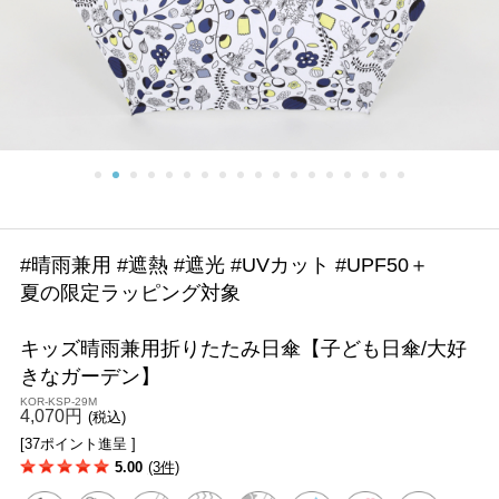
#晴雨兼用 #遮熱 #遮光 #UVカット #UPF50＋
夏の限定ラッピング対象
キッズ晴雨兼用折りたたみ日傘【子ども日傘/大好
きなガーデン】
KOR-KSP-29M
4,070円
(税込)
[37ポイント進呈 ]
5.00
(3件)