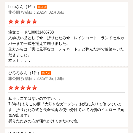
heroさん（1件）
購入者
非公開 投稿日：2026年02月06日
注文コード/100031486738
入学祝い品として傘、折りたたみ傘、レインコート、ランドセルカ
バーまで一式を揃えて贈りました。
先方からは「実に見事なコーディネート」と弾んだ声で連絡をいた
だきました。
本人も．．．
ぴろろさん（1件）
購入者
非公開 投稿日：2025年05月08日
私キッズではないのですが。。
7.8年前よりこの柄『大好きなガーデン』お気に入りで使っていま
す。折りたたみ式と長傘式両方使い分けていて内側のイエローで元
気が出ます♪
折りたたみの方が壊れかけてきたので色．．．