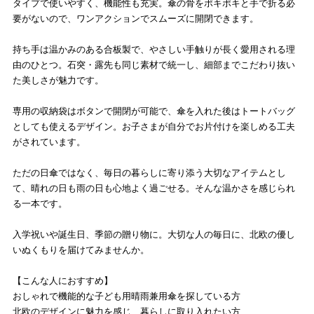
タイプで使いやすく、機能性も充実。傘の骨をポキポキと手で折る必
要がないので、ワンアクションでスムーズに開閉できます。
持ち手は温かみのある合板製で、やさしい手触りが長く愛用される理
由のひとつ。石突・露先も同じ素材で統一し、細部までこだわり抜い
た美しさが魅力です。
専用の収納袋はボタンで開閉が可能で、傘を入れた後はトートバッグ
としても使えるデザイン。お子さまが自分でお片付けを楽しめる工夫
がされています。
ただの日傘ではなく、毎日の暮らしに寄り添う大切なアイテムとし
て、晴れの日も雨の日も心地よく過ごせる。そんな温かさを感じられ
る一本です。
入学祝いや誕生日、季節の贈り物に。大切な人の毎日に、北欧の優し
いぬくもりを届けてみませんか。
【こんな人におすすめ】
おしゃれで機能的な子ども用晴雨兼用傘を探している方
北欧のデザインに魅力を感じ、暮らしに取り入れたい方