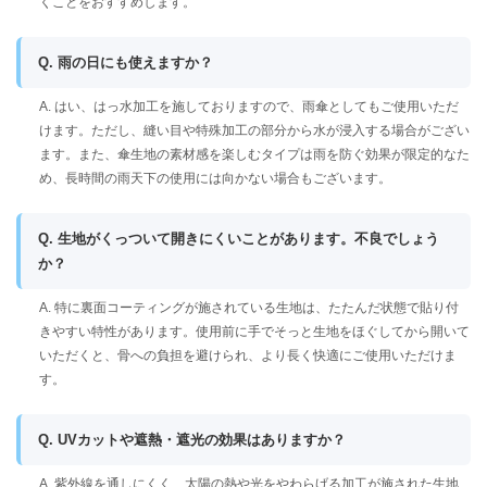
くことをおすすめします。
Q. 雨の日にも使えますか？
A. はい、はっ水加工を施しておりますので、雨傘としてもご使用いただ
けます。ただし、縫い目や特殊加工の部分から水が浸入する場合がござい
ます。また、傘生地の素材感を楽しむタイプは雨を防ぐ効果が限定的なた
め、長時間の雨天下の使用には向かない場合もございます。
Q. 生地がくっついて開きにくいことがあります。不良でしょう
か？
A. 特に裏面コーティングが施されている生地は、たたんだ状態で貼り付
きやすい特性があります。使用前に手でそっと生地をほぐしてから開いて
いただくと、骨への負担を避けられ、より長く快適にご使用いただけま
す。
Q. UVカットや遮熱・遮光の効果はありますか？
A. 紫外線を通しにくく、太陽の熱や光をやわらげる加工が施された生地