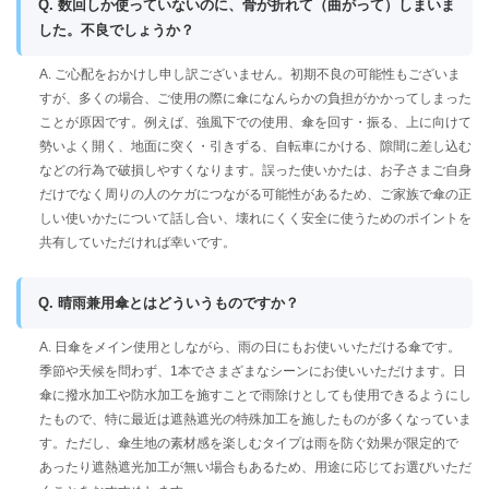
Q. 数回しか使っていないのに、骨が折れて（曲がって）しまいま
した。不良でしょうか？
A. ご心配をおかけし申し訳ございません。初期不良の可能性もございま
すが、多くの場合、ご使用の際に傘になんらかの負担がかかってしまった
ことが原因です。例えば、強風下での使用、傘を回す・振る、上に向けて
勢いよく開く、地面に突く・引きずる、自転車にかける、隙間に差し込む
などの行為で破損しやすくなります。誤った使いかたは、お子さまご自身
だけでなく周りの人のケガにつながる可能性があるため、ご家族で傘の正
しい使いかたについて話し合い、壊れにくく安全に使うためのポイントを
共有していただければ幸いです。
Q. 晴雨兼用傘とはどういうものですか？
A. 日傘をメイン使用としながら、雨の日にもお使いいただける傘です。
季節や天候を問わず、1本でさまざまなシーンにお使いいただけます。日
傘に撥水加工や防水加工を施すことで雨除けとしても使用できるようにし
たもので、特に最近は遮熱遮光の特殊加工を施したものが多くなっていま
す。ただし、傘生地の素材感を楽しむタイプは雨を防ぐ効果が限定的で
あったり遮熱遮光加工が無い場合もあるため、用途に応じてお選びいただ