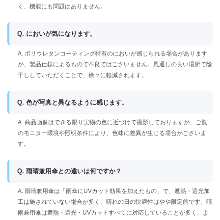
く、機能にも問題はありません。
Q. においが気になります。
A. ポリウレタンコーティング特有のにおいが感じられる場合があります
が、製品仕様によるもので不良ではございません。風通しの良い場所で陰
干ししていただくことで、徐々に軽減されます。
Q. 色が写真と異なるように感じます。
A. 商品画像はできる限り実物の色に近づけて撮影しておりますが、ご覧
のモニター環境や照明条件により、色味に差異が生じる場合がございま
す。
Q. 雨晴兼用傘との違いは何ですか？
A. 雨晴兼用傘は「雨傘にUVカット効果を加えたもの」で、遮熱・遮光加
工は施されていない場合が多く、晴れの日の快適性はやや限定的です。晴
雨兼用傘は遮熱・遮光・UVカットすべてに対応していることが多く、よ