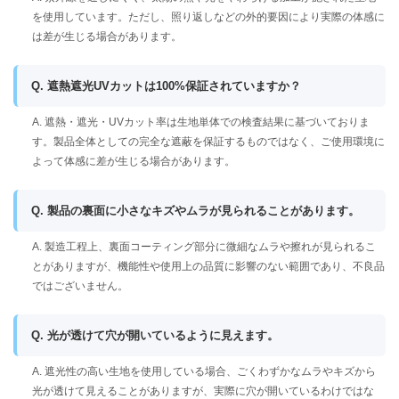
を使用しています。ただし、照り返しなどの外的要因により実際の体感に
は差が生じる場合があります。
Q. 遮熱遮光UVカットは100%保証されていますか？
A. 遮熱・遮光・UVカット率は生地単体での検査結果に基づいておりま
す。製品全体としての完全な遮蔽を保証するものではなく、ご使用環境に
よって体感に差が生じる場合があります。
Q. 製品の裏面に小さなキズやムラが見られることがあります。
A. 製造工程上、裏面コーティング部分に微細なムラや擦れが見られるこ
とがありますが、機能性や使用上の品質に影響のない範囲であり、不良品
ではございません。
Q. 光が透けて穴が開いているように見えます。
A. 遮光性の高い生地を使用している場合、ごくわずかなムラやキズから
光が透けて見えることがありますが、実際に穴が開いているわけではな