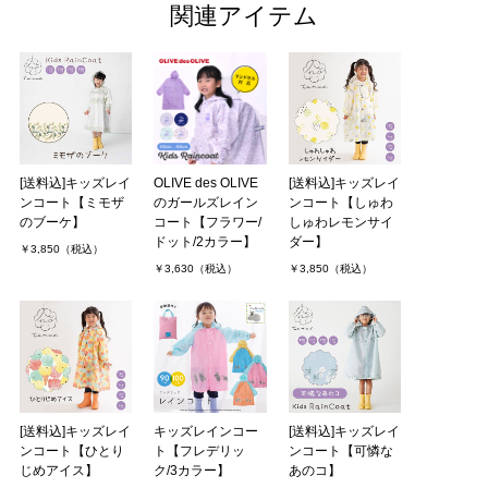
関連アイテム
生地の厚さも適度で、よかったです。薄すぎると防水が心配です
が、しっかりし過ぎていても暑そうかなぁと心配していました。
うとうとの昼下がりを購入しましたが、柄も画像の通りで、大人っ
ぽいけど、可愛らしさが．．．
cucuさん（1件）
購入者
[送料込]キッズレイ
OLIVE des OLIVE
[送料込]キッズレイ
非公開 投稿日：2021年01月27日
ンコート【ミモザ
のガールズレイン
ンコート【しゅわ
のブーケ】
コート【フラワー/
しゅわレモンサイ
ドット/2カラー】
ダー】
￥3,850（税込）
斜めがけバッグと水筒の上からレインコートを着て
￥3,630（税込）
￥3,850（税込）
幼稚園バスに乗る娘のために購入しました。
胴まわりだけでなく腕まわりのゆったり感も程良く、
動きやすさと可愛さのバランスが絶妙です。
しなやかな生地．．．
[送料込]キッズレイ
キッズレインコー
[送料込]キッズレイ
MORE
ンコート【ひとり
ト【フレデリッ
ンコート【可憐な
じめアイス】
ク/3カラー】
あのコ】