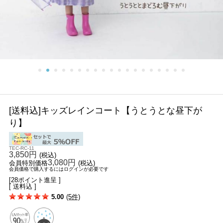
[送料込]キッズレインコート【うとうとな昼下が
り】
TEC-RC-11
3,850円
(税込)
3,080円
会員特別価格
(税込)
会員価格で購入するにはログインが必要です
[28ポイント進呈 ]
[ 送料込 ]
5.00
(5件)