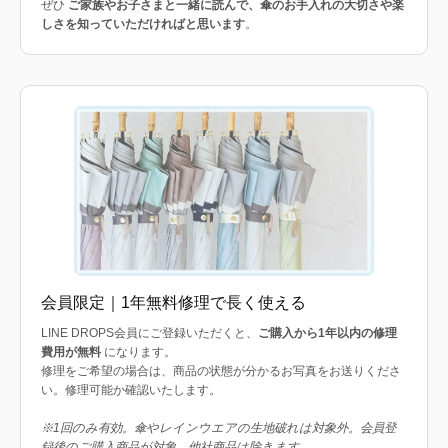
ぜひ
ご家族やお子さまと一緒に読んで、傘のお手入れの大切さや楽
しさを知っていただければと思います
。
会員限定｜1年無料修理で長く使える
LINE DROPS会員にご登録いただくと、
ご購入から1年以内の修理
費用が無料
になります。
修理をご希望の場合は、商品の状態が分かるお写真をお送りくださ
い。修理可能か確認いたします。
※1回のみ有効。傘やレインウエアの生地破れは対象外。会員登
録後のご購入商品が対象。他社商品は除きます。