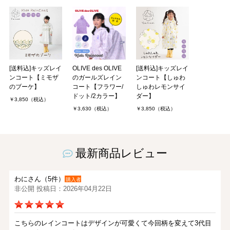
[送料込]キッズレイ
OLIVE des OLIVE
[送料込]キッズレイ
ンコート【ミモザ
のガールズレイン
ンコート【しゅわ
のブーケ】
コート【フラワー/
しゅわレモンサイ
ドット/2カラー】
ダー】
￥3,850（税込）
￥3,630（税込）
￥3,850（税込）
最新商品レビュー
わにさん（5件）
購入者
非公開 投稿日：2026年04月22日
こちらのレインコートはデザインが可愛くて今回柄を変えて3代目