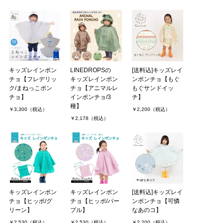
キッズレインポン
LINEDROPSの
[送料込]キッズレイ
チョ【フレデリッ
キッズレインポン
ンポンチョ【もぐ
ク/まねっこポン
チョ【アニマルレ
もぐサンドイッ
チョ】
インポンチョ/3
チ】
種】
￥3,300（税込）
￥2,200（税込）
￥2,178（税込）
キッズレインポン
キッズレインポン
[送料込]キッズレイ
チョ【ヒッポ/グ
チョ【ヒッポ/パー
ンポンチョ【可憐
リーン】
プル】
なあのコ】
￥2,530（税込）
￥2,530（税込）
￥2,200（税込）