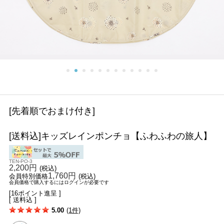
[先着順でおまけ付き]
[送料込]キッズレインポンチョ【ふわふわの旅人】
TEN-PO-3
2,200円
(税込)
1,760円
会員特別価格
(税込)
会員価格で購入するにはログインが必要です
[16ポイント進呈 ]
[ 送料込 ]
5.00
(1件)