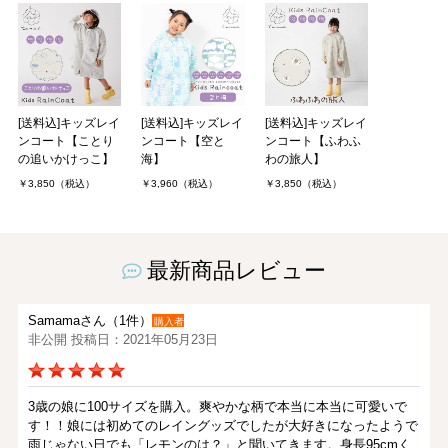
[送料込]キッズレイ
[送料込]キッズレイ
[送料込]キッズレイ
ンコート【ことり
ンコート【空と
ンコート【ふわふ
の追いかけっこ】
海】
わの旅人】
￥3,850（税込）
￥3,960（税込）
￥3,850（税込）
最新商品レビュー
Samamaさん（1件）
購入者
非公開 投稿日：2021年05月23日
3歳の娘に100サイズを購入。爽やかな柄で本当に本当に可愛いで
す！！娘には初めてのレイングッズでしたが大好きになったようで
雨じゃない日でも「レモンのは？」と聞いてきます。身長95cmく