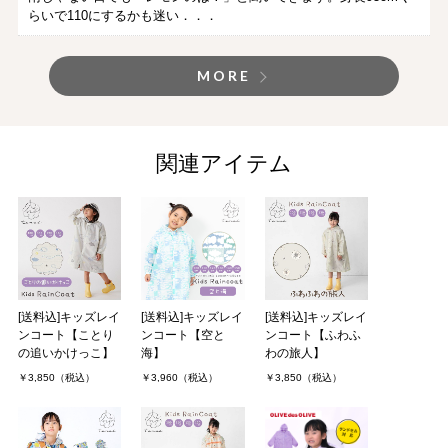
らいで110にするかも迷い．．．
MORE
関連アイテム
[送料込]キッズレイ
[送料込]キッズレイ
[送料込]キッズレイ
ンコート【ことり
ンコート【空と
ンコート【ふわふ
の追いかけっこ】
海】
わの旅人】
￥3,850（税込）
￥3,960（税込）
￥3,850（税込）